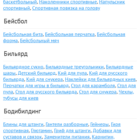
баскетбольный
,
Наколенники спортивные
,
Напульсник
спортивный
,
Спортивная повязка на голову
Бейсбол
Бейсбольная бита
,
Бейсбольная перчатка
,
Бейсбольная
форма
,
Бейсбольный мяч
Бильярд
Бильярдное сукно
,
Бильярдные треугольники
,
Бильярдные
шары
,
Детский бильярд
,
Кий для пула
,
Кий для русского
бильярда
,
Кий для снукера
,
Наклейки для бильярдных киев
,
Перчатки для игры в бильярд
,
Стол для карамболя
,
Стол для
пула
,
Стол для русского бильярда
,
Стол для снукера
,
Чехлы,
тубусы для киев
Бодибилдинг
Блины для штанги
,
Гантели разборные
,
Гейнеры
,
Гиря
спортивная
,
Глютамин
,
Гриф для штанги
,
Добавки для
суставов и связок
,
Заменители питания
,
Карнитин,