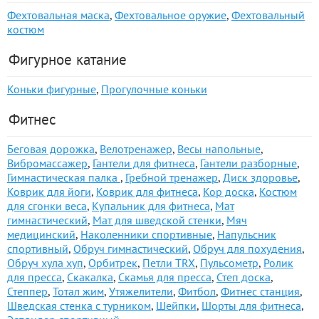
Фехтовальная маска
,
Фехтовальное оружие
,
Фехтовальный
костюм
Фигурное катание
Коньки фигурные
,
Прогулочные коньки
Фитнес
Беговая дорожка
,
Велотренажер
,
Весы напольные
,
Вибромассажер
,
Гантели для фитнеса
,
Гантели разборные
,
Гимнастическая палка
,
Гребной тренажер
,
Диск здоровье
,
Коврик для йоги
,
Коврик для фитнеса
,
Кор доска
,
Костюм
для сгонки веса
,
Купальник для фитнеса
,
Мат
гимнастический
,
Мат для шведской стенки
,
Мяч
медицинский
,
Наколенники спортивные
,
Напульсник
спортивный
,
Обруч гимнастический
,
Обруч для похудения
,
Обруч хула хуп
,
Орбитрек
,
Петли TRX
,
Пульсометр
,
Ролик
для пресса
,
Скакалка
,
Скамья для пресса
,
Степ доска
,
Степпер
,
Тотал жим
,
Утяжелители
,
Фитбол
,
Фитнес станция
,
Шведская стенка с турником
,
Шейпки
,
Шорты для фитнеса
,