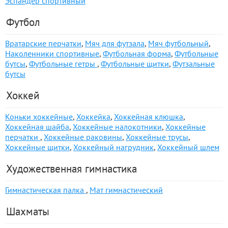
Эспандер спортивный
Футбол
Вратарские перчатки
,
Мяч для футзала
,
Мяч футбольный
,
Наколенники спортивные
,
Футбольная форма
,
Футбольные
бутсы
,
Футбольные гетры
,
Футбольные щитки
,
Футзальные
бутсы
Хоккей
Коньки хоккейные
,
Хоккейка
,
Хоккейная клюшка
,
Хоккейная шайба
,
Хоккейные налокотники
,
Хоккейные
перчатки
,
Хоккейные раковины
,
Хоккейные трусы
,
Хоккейные щитки
,
Хоккейный нагрудник
,
Хоккейный шлем
Художественная гимнастика
Гимнастическая палка
,
Мат гимнастический
Шахматы