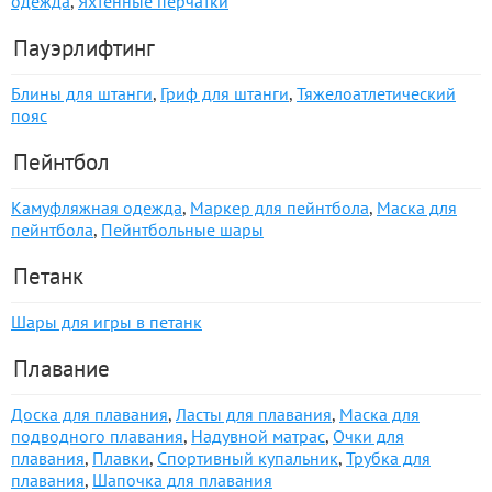
одежда
,
Яхтенные перчатки
Пауэрлифтинг
Блины для штанги
,
Гриф для штанги
,
Тяжелоатлетический
пояс
Пейнтбол
Камуфляжная одежда
,
Маркер для пейнтбола
,
Маска для
пейнтбола
,
Пейнтбольные шары
Петанк
Шары для игры в петанк
Плавание
Доска для плавания
,
Ласты для плавания
,
Маска для
подводного плавания
,
Надувной матрас
,
Очки для
плавания
,
Плавки
,
Спортивный купальник
,
Трубка для
плавания
,
Шапочка для плавания