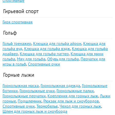
спортивные
Гирьевой спорт
Гиря спортивная
Гольф
Гольф тренажер
,
Клюшка для гольфа айрон
,
Клюшка для
гольфа вуд
,
Клюшка для гольфа вэдж
,
Клюшка для гольфа
драйвер
,
Клюшка для гольфа паттер
,
Клюшка для мини
гольфа
,
Мяч для гольфа
,
Обувь для гольфа
,
Перчатки для
игры в гольф
,
Спортивные очки
Горные лыжи
Горнолыжная маска
,
Горнолыжная одежда
,
Горнолыжные
ботинки
,
Горнолыжные очки
,
Горнолыжные палки
,
Горнолыжные перчатки
,
Крепления для горных лыж
,
Лыжи
горные
,
Подшлемник
,
Рюкзак для лыж и сноубордов
,
Спортивные очки
,
Термобелье
,
Чехол для горных лыж
,
Шлем для горных лыж и сноуборда