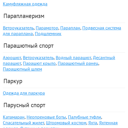
Камуфляжная одежда
Парапланеризм
Ветроуказатель
,
Парамотор
,
Параплан
,
Подвесная система
для параплана
,
Подшлемник
Парашютный спорт
Аэрошют
,
Ветроуказатель
,
Водный парашют
,
Десантный
парашют
,
Парашют крыло
,
Парашютный ранец
,
Парашютный шлем
Паркур
Одежда для паркура
Парусный спорт
Катамаран
,
Неопреновые боты
,
Палубные туфли
,
Спасательный жилет
,
Штормовый костюм
,
Яхта
,
Яхтенная