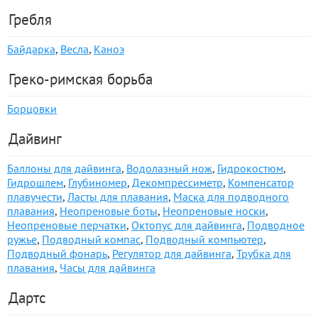
Гребля
Байдарка
,
Весла
,
Каноэ
Греко-римская борьба
Борцовки
Дайвинг
Баллоны для дайвинга
,
Водолазный нож
,
Гидрокостюм
,
Гидрошлем
,
Глубиномер
,
Декомпрессиметр
,
Компенсатор
плавучести
,
Ласты для плавания
,
Маска для подводного
плавания
,
Неопреновые боты
,
Неопреновые носки
,
Неопреновые перчатки
,
Октопус для дайвинга
,
Подводное
ружье
,
Подводный компас
,
Подводный компьютер
,
Подводный фонарь
,
Регулятор для дайвинга
,
Трубка для
плавания
,
Часы для дайвинга
Дартс