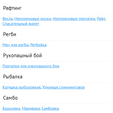
Рафтинг
Весла
,
Неопреновые носки
,
Неопреновые перчатки
,
Рафт
,
Спасательный жилет
Регби
Мяч для регби
,
Регбийка
Рукопашный бой
Перчатки для рукопашного боя
Рыбалка
Катушка рыболовная
,
Удилище спиннинговое
Самбо
Борцовки
,
Макивара
,
Самбовка