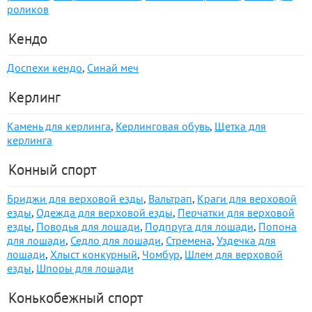
роликов
Кендо
Доспехи кендо
,
Синай меч
Керлинг
Камень для керлинга
,
Керлинговая обувь
,
Щетка для
керлинга
Конный спорт
Бриджи для верховой езды
,
Вальтрап
,
Краги для верховой
езды
,
Одежда для верховой езды
,
Перчатки для верховой
езды
,
Поводья для лошади
,
Подпруга для лошади
,
Попона
для лошади
,
Седло для лошади
,
Стремена
,
Уздечка для
лошади
,
Хлыст конкурный
,
Чомбур
,
Шлем для верховой
езды
,
Шпоры для лошади
Конькобежный спорт