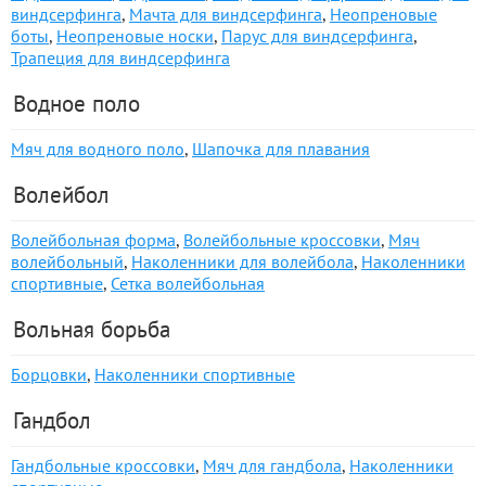
виндсерфинга
,
Мачта для виндсерфинга
,
Неопреновые
боты
,
Неопреновые носки
,
Парус для виндсерфинга
,
Трапеция для виндсерфинга
Водное поло
Мяч для водного поло
,
Шапочка для плавания
Волейбол
Волейбольная форма
,
Волейбольные кроссовки
,
Мяч
волейбольный
,
Наколенники для волейбола
,
Наколенники
спортивные
,
Сетка волейбольная
Вольная борьба
Борцовки
,
Наколенники спортивные
Гандбол
Гандбольные кроссовки
,
Мяч для гандбола
,
Наколенники