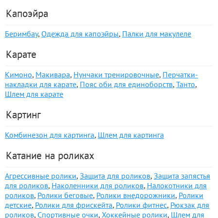
Капоэйра
Беримбау
,
Одежда для капоэйры
,
Палки для макулеле
Карате
Кимоно
,
Макивара
,
Нунчаки тренировочные
,
Перчатки-
накладки для карате
,
Пояс оби для единоборств
,
Танто
,
Шлем для карате
Картинг
Комбинезон для картинга
,
Шлем для картинга
Катание на роликах
Агрессивные ролики
,
Защита для роликов
,
Защита запястья
для роликов
,
Наколенники для роликов
,
Налокотники для
роликов
,
Ролики беговые
,
Ролики внедорожники
,
Ролики
детские
,
Ролики для фрискейта
,
Ролики фитнес
,
Рюкзак для
роликов
,
Спортивные очки
,
Хоккейные ролики
,
Шлем для