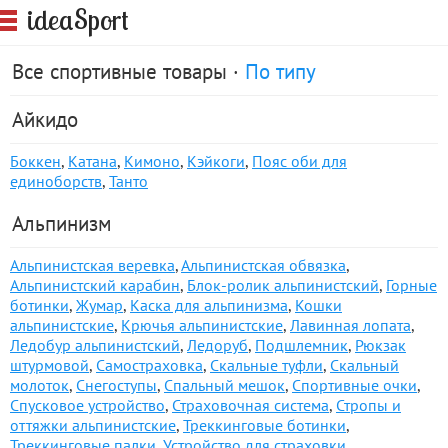
S
idea
port
Все спортивные товары ·
По типу
Айкидо
Боккен
,
Катана
,
Кимоно
,
Кэйкоги
,
Пояс оби для
единоборств
,
Танто
Альпинизм
Альпинистская веревка
,
Альпинистская обвязка
,
Альпинистский карабин
,
Блок-ролик альпинистский
,
Горные
ботинки
,
Жумар
,
Каска для альпинизма
,
Кошки
альпинистские
,
Крючья альпинистские
,
Лавинная лопата
,
Ледобур альпинистский
,
Ледоруб
,
Подшлемник
,
Рюкзак
штурмовой
,
Самостраховка
,
Скальные туфли
,
Скальный
молоток
,
Снегоступы
,
Спальный мешок
,
Спортивные очки
,
Спусковое устройство
,
Страховочная система
,
Стропы и
оттяжки альпинистские
,
Треккинговые ботинки
,
Треккинговые палки
,
Устройство для страховки