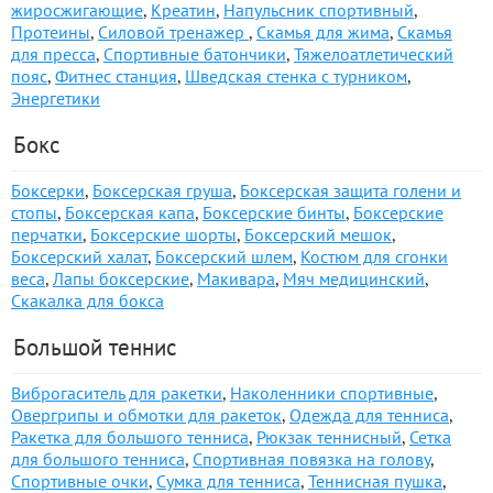
жиросжигающие
,
Креатин
,
Напульсник спортивный
,
Протеины
,
Силовой тренажер
,
Скамья для жима
,
Скамья
для пресса
,
Спортивные батончики
,
Тяжелоатлетический
пояс
,
Фитнес станция
,
Шведская стенка с турником
,
Энергетики
Бокс
Боксерки
,
Боксерская груша
,
Боксерская защита голени и
стопы
,
Боксерская капа
,
Боксерские бинты
,
Боксерские
перчатки
,
Боксерские шорты
,
Боксерский мешок
,
Боксерский халат
,
Боксерский шлем
,
Костюм для сгонки
веса
,
Лапы боксерские
,
Макивара
,
Мяч медицинский
,
Скакалка для бокса
Большой теннис
Виброгаситель для ракетки
,
Наколенники спортивные
,
Овергрипы и обмотки для ракеток
,
Одежда для тенниса
,
Ракетка для большого тенниса
,
Рюкзак теннисный
,
Сетка
для большого тенниса
,
Спортивная повязка на голову
,
Спортивные очки
,
Сумка для тенниса
,
Теннисная пушка
,