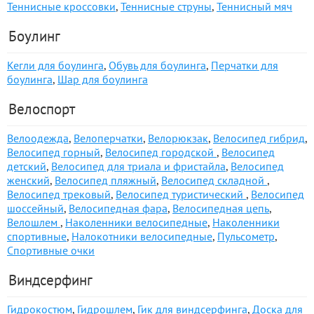
Теннисные кроссовки
,
Теннисные струны
,
Теннисный мяч
Боулинг
Кегли для боулинга
,
Обувь для боулинга
,
Перчатки для
боулинга
,
Шар для боулинга
Велоспорт
Велоодежда
,
Велоперчатки
,
Велорюкзак
,
Велосипед гибрид
,
Велосипед горный
,
Велосипед городской
,
Велосипед
детский
,
Велосипед для триала и фристайла
,
Велосипед
женский
,
Велосипед пляжный
,
Велосипед складной
,
Велосипед трековый
,
Велосипед туристический
,
Велосипед
шоссейный
,
Велосипедная фара
,
Велосипедная цепь
,
Велошлем
,
Наколенники велосипедные
,
Наколенники
спортивные
,
Налокотники велосипедные
,
Пульсометр
,
Спортивные очки
Виндсерфинг
Гидрокостюм
,
Гидрошлем
,
Гик для виндсерфинга
,
Доска для