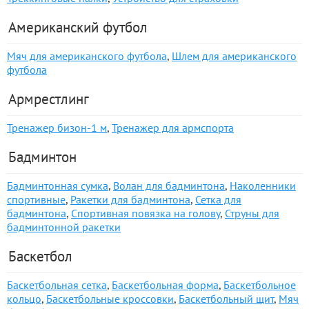
Американский футбол
Мяч для американского футбола
,
Шлем для американского
футбола
Армрестлинг
Тренажер бизон-1 м
,
Тренажер для армспорта
Бадминтон
Бадминтонная сумка
,
Волан для бадминтона
,
Наколенники
спортивные
,
Ракетки для бадминтона
,
Сетка для
бадминтона
,
Спортивная повязка на голову
,
Струны для
бадминтонной ракетки
Баскетбол
Баскетбольная сетка
,
Баскетбольная форма
,
Баскетбольное
кольцо
,
Баскетбольные кроссовки
,
Баскетбольный щит
,
Мяч