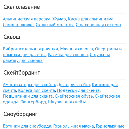
Скалолазание
Альпинистская веревка
,
Жумар
,
Каска для альпинизма
,
Самостраховка
,
Скальный молоток
,
Страховочная система
Сквош
Виброгаситель для ракетки
,
Мяч для сквоша
,
Овергрипы и
обмотки для ракеток
,
Ракетка для сквоша
,
Струны на
ракетку для сквоша
Скейтбординг
Амортизаторы для скейта
,
Дека для скейта
,
Кингпин для
скейта
,
Колеса для скейта
,
Подвески для скейта
,
Подшипники для скейта
,
Скейтерская обувь
,
Скейтерская
одежда
,
Фингерборд
,
Шкурка для скейта
Сноубординг
Ботинки для сноуборда
,
Горнолыжная маска
,
Горнолыжные