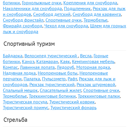
ботинки
,
Горнолыжные очки
,
Крепления для сноуборда
,
Наколенники для сноуборда
,
Подшлемник
,
Рюкзак для лыж
и сноубордов
,
Сноуборд детский
,
Сноуборд для карвинга
,
Сноуборд фристайл
,
Спортивные очки
,
Термобелье
,
Фрирайд сноуборд
,
Чехол для сноуборда
,
Шлем для горных
лыж и сноуборда
Спортивный туризм
Байдарка
,
Велосипед туристический
,
Весла
,
Горные
ботинки
,
Каноэ
,
Катамаран
,
Каяк
,
Кемпинговая мебель
,
Компас
,
Лавинная лопата
,
Ледоруб
,
Моторная лодка
,
Надувная лодка
,
Неопреновые боты
,
Неопреновые
перчатки
,
Палатка
,
Пульсометр
,
Рафт
,
Рюкзак для лыж и
сноубордов
,
Рюкзак туристический
,
Рюкзак штурмовой
,
Спальный мешок
,
Спасательный жилет
,
Спортивные очки
,
Термобелье
,
Треккинговые ботинки
,
Треккинговые палки
,
Туристическая посуда
,
Туристический коврик
,
Туристический примус
,
Туристический фонарь
Стрельба