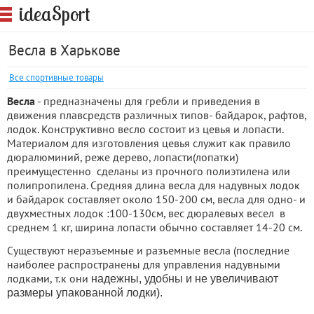
S
idea
port
Весла в Харькове
Все спортивные товары
Весла
- предназначены для гребли и приведения в
движения плавсредств различных типов- байдарок, рафтов,
лодок. Конструктивно весло состоит из цевья и лопасти.
Материалом для изготовления цевья служит как правило
дюралюминий, реже дерево, лопасти(лопатки)
преимущестенно сделаны из прочного полиэтилена или
полипропилена. Средняя длина весла для надувных лодок
и байдарок составляет около 150-200 см, весла для одно- и
двухместных лодок :100-130см, вес дюралевых весел в
среднем 1 кг, ширина лопасти обычно составляет 14-20 см.
Существуют неразъемные и разъемные весла (последние
наиболее распространены для управления надувными
лодками, т.к они
надежны, удобны и не увеличивают
размеры упакованной лодки).