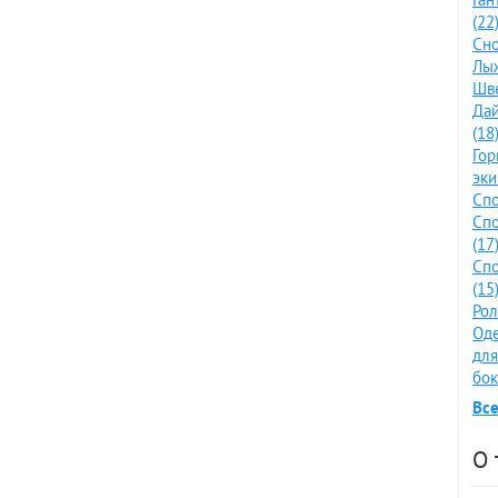
(22
Сно
Лыж
Шве
Дай
(18
Го
эки
Спо
Спо
(17
Спо
(15
Рол
Оде
для
бок
Все
О 