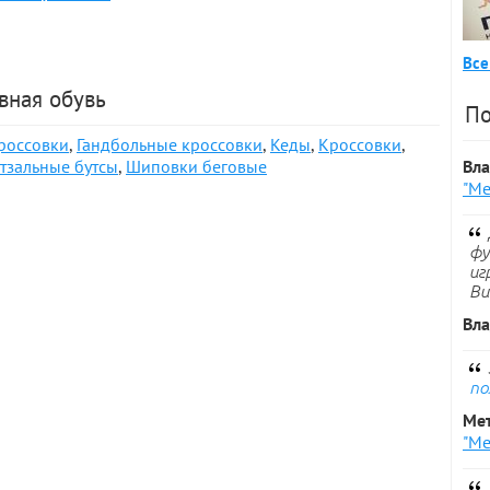
Все
вная обувь
По
россовки
,
Гандбольные кроссовки
,
Кеды
,
Кроссовки
,
тзальные бутсы
,
Шиповки беговые
Вл
"Ме
фу
иг
Ви
Вл
по
Ме
"Ме