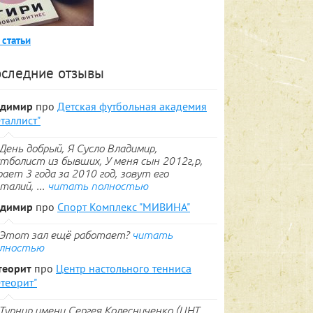
 статьи
следние отзывы
адимир
про
Детская футбольная академия
таллист"
День добрый, Я Сусло Владимир,
тболист из бывших, У меня сын 2012г,р,
рает 3 года за 2010 год, зовут его
талий, ...
читать полностью
адимир
про
Спорт Комплекс "МИВИНА"
Этот зал ещё работает?
читать
лностью
теорит
про
Центр настольного тенниса
теорит"
Турнир имени Сергея Колесниченко (ЦНТ