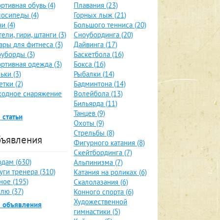
ртивная обувь (4)
Плавания (23)
осипеды (4)
Горных лыж (21)
и (4)
Большого тенниса (20)
тели, гири, штанги (3)
Сноубординга (20)
ары для фитнеса (3)
Дайвинга (17)
уборды (3)
Баскетбола (16)
ртивная одежда (3)
Бокса (16)
ьки (3)
Рыбалки (14)
етки (2)
Бадминтона (14)
ходное снаряжение
Волейбола (13)
Бильярда (11)
Танцев (9)
 статьи
Охоты (9)
Стрельбы (8)
ъявления
Фигурного катания (8)
Скейтбординга (7)
дам (630)
Альпинизма (7)
уги тренера (310)
Катания на роликах (6)
ное (195)
Скалолазания (6)
лю (37)
Конного спорта (6)
Художественной
е объявления
гимнастики (5)