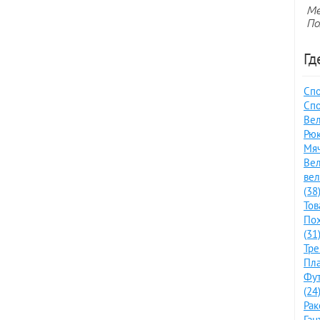
Ме
По
Гд
Спо
Спо
Вел
Рюк
Мяч
Вел
ве
(38
Тов
По
(31
Тре
Пла
Фут
(24
Рак
Ган