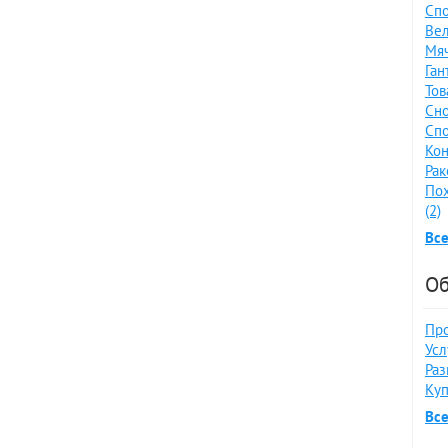
Спо
Вел
Мяч
Ган
Тов
Сно
Спо
Кон
Рак
По
(2)
Все
Об
Про
Усл
Раз
Куп
Вс