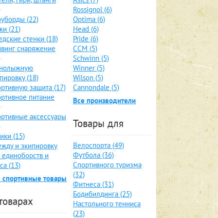
)
Rossignol (6)
уборды (22)
Optima (6)
и (21)
Head (6)
дские стенки (18)
Pride (6)
винг снаряжение
CCM (5)
)
Schwinn (5)
рнолыжную
Winner (5)
пировку (18)
Wilson (5)
ртивную защита (17)
Cannondale (5)
ртивное питание
Все производители
)
ртивные аксессуары
Товары для
)
ики (15)
Велоспорта (49)
жду и экипировку
Футбола (36)
 единоборств и
Спортивного туризма
са (13)
(32)
 спортивные товары
Фитнеса (31)
Бодибилдинга (25)
товарах
Настольного тенниса
(23)