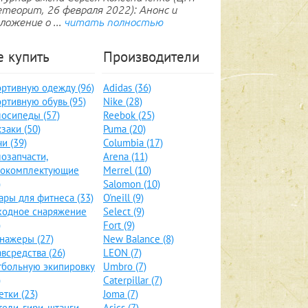
теорит, 26 февраля 2022): Анонс и
ложение о ...
читать полностью
е купить
Производители
ртивную одежду (96)
Adidas (36)
ртивную обувь (95)
Nike (28)
осипеды (57)
Reebok (25)
заки (50)
Puma (20)
и (39)
Columbia (17)
озапчасти,
Arena (11)
локомплектующие
Merrel (10)
)
Salomon (10)
ары для фитнеса (33)
O'neill (9)
ходное снаряжение
Select (9)
)
Fort (9)
нажеры (27)
New Balance (8)
всредства (26)
LEON (7)
больную экипировку
Umbro (7)
)
Caterpillar (7)
етки (23)
Joma (7)
тели, гири, штанги
Asics (7)