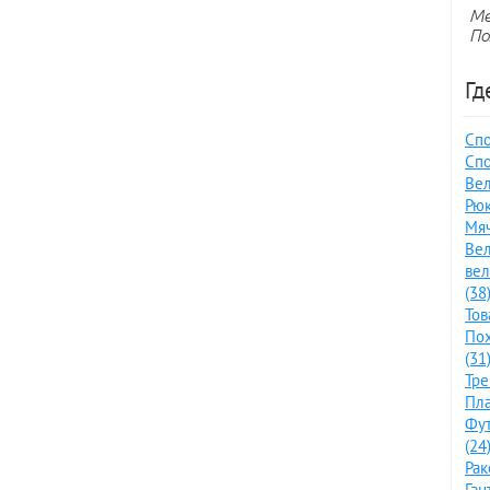
Ме
По
Гд
Спо
Спо
Вел
Рюк
Мяч
Вел
ве
(38
Тов
По
(31
Тре
Пла
Фут
(24
Рак
Ган