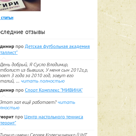
 статьи
следние отзывы
адимир
про
Детская футбольная академия
таллист"
День добрый, Я Сусло Владимир,
тболист из бывших, У меня сын 2012г,р,
рает 3 года за 2010 год, зовут его
талий, ...
читать полностью
адимир
про
Спорт Комплекс "МИВИНА"
Этот зал ещё работает?
читать
лностью
теорит
про
Центр настольного тенниса
теорит"
Турнир имени Сергея Колесниченко (ЦНТ