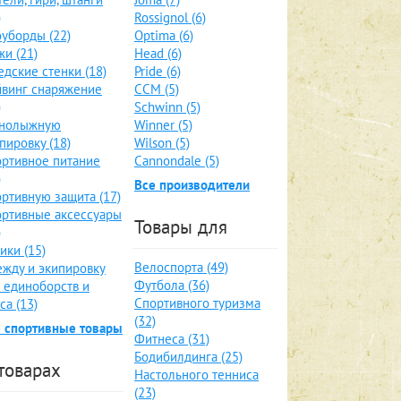
)
Rossignol (6)
уборды (22)
Optima (6)
и (21)
Head (6)
дские стенки (18)
Pride (6)
винг снаряжение
CCM (5)
)
Schwinn (5)
рнолыжную
Winner (5)
пировку (18)
Wilson (5)
ртивное питание
Cannondale (5)
)
Все производители
ртивную защита (17)
ртивные аксессуары
Товары для
)
ики (15)
Велоспорта (49)
жду и экипировку
Футбола (36)
 единоборств и
Спортивного туризма
са (13)
(32)
 спортивные товары
Фитнеса (31)
Бодибилдинга (25)
товарах
Настольного тенниса
(23)