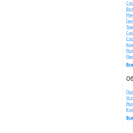
Спо
Вел
Мяч
Ган
Тов
Сно
Спо
Кон
Рол
Рак
Все
Об
Про
Усл
Раз
Куп
Вс