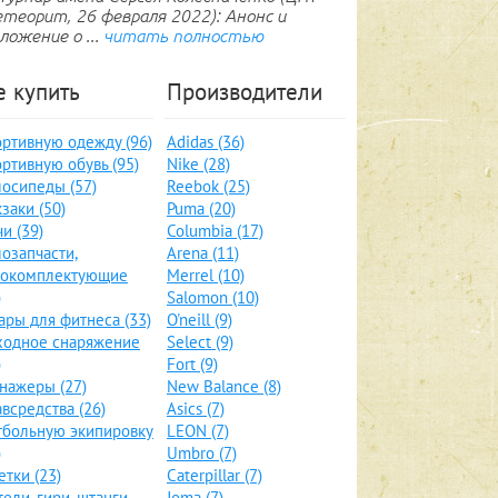
теорит, 26 февраля 2022): Анонс и
ложение о ...
читать полностью
е купить
Производители
ртивную одежду (96)
Adidas (36)
ртивную обувь (95)
Nike (28)
осипеды (57)
Reebok (25)
заки (50)
Puma (20)
и (39)
Columbia (17)
озапчасти,
Arena (11)
локомплектующие
Merrel (10)
)
Salomon (10)
ары для фитнеса (33)
O'neill (9)
ходное снаряжение
Select (9)
)
Fort (9)
нажеры (27)
New Balance (8)
всредства (26)
Asics (7)
больную экипировку
LEON (7)
)
Umbro (7)
етки (23)
Caterpillar (7)
тели, гири, штанги
Joma (7)