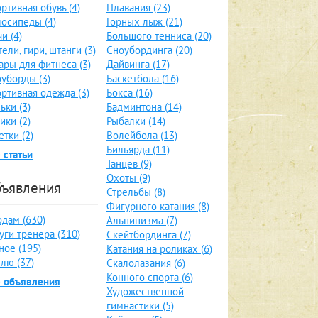
ртивная обувь (4)
Плавания (23)
осипеды (4)
Горных лыж (21)
и (4)
Большого тенниса (20)
тели, гири, штанги (3)
Сноубординга (20)
ары для фитнеса (3)
Дайвинга (17)
уборды (3)
Баскетбола (16)
ртивная одежда (3)
Бокса (16)
ьки (3)
Бадминтона (14)
ики (2)
Рыбалки (14)
етки (2)
Волейбола (13)
Бильярда (11)
 статьи
Танцев (9)
Охоты (9)
ъявления
Стрельбы (8)
Фигурного катания (8)
дам (630)
Альпинизма (7)
уги тренера (310)
Скейтбординга (7)
ное (195)
Катания на роликах (6)
лю (37)
Скалолазания (6)
Конного спорта (6)
е объявления
Художественной
гимнастики (5)