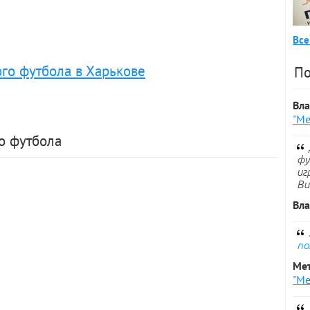
Все
го футбола в Харькове
По
Вл
"Ме
о футбола
фу
иг
Ви
Вл
по
Ме
"Ме