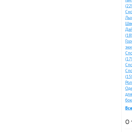
(22
Сно
Лыж
Шве
Дай
(18
Го
эки
Спо
(17
Спо
Спо
(15
Рол
Оде
для
бок
Все
О 