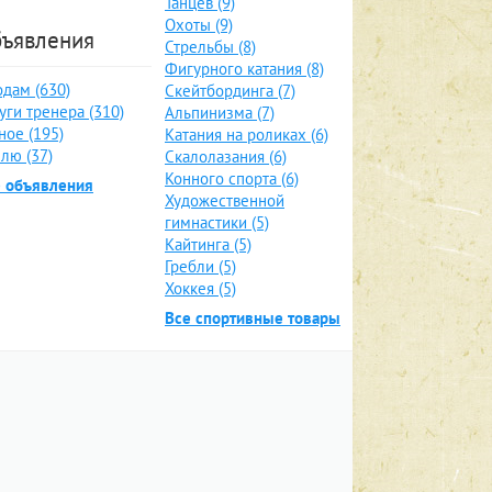
Танцев (9)
Охоты (9)
ъявления
Стрельбы (8)
Фигурного катания (8)
дам (630)
Скейтбординга (7)
уги тренера (310)
Альпинизма (7)
ное (195)
Катания на роликах (6)
лю (37)
Скалолазания (6)
Конного спорта (6)
е объявления
Художественной
гимнастики (5)
Кайтинга (5)
Гребли (5)
Хоккея (5)
Все спортивные товары