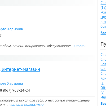
Спо
(15
Рол
Оде
для
бок
арте Харькова
Все
7
Пу
ипедом и очень понравилось обслуживание.
читать
Спо
Спо
Сов
, интернет-магазин
Фот
Спо
Ко
(7)
арте Харькова
Обз
38 (067) 908-24-24
(5)
Иде
 который я искал для себя. У них самые оптимальные
Все
от ...
читать полностью