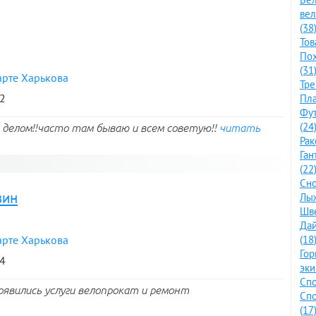
ве
(38
Тов
По
(31
арте Харькова
Тре
42
Пла
Фут
(24
делом!!часто там бываю и всем советую!!
читать
Рак
Ган
(22
Сно
зин
Лыж
Шве
Дай
арте Харькова
(18
Го
24
эки
Спо
Появились услуги велопрокат и ремонт
Спо
(17