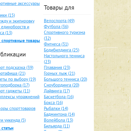
ртивные аксессуары
Товары для
)
ики (15)
Велоспорта (49)
жду и экипировку
Футбола (36)
 единоборств и
Спортивного туризма
са (13)
(32)
 спортивные товары
Фитнеса (31)
Бодибилдинга (25)
бликации
Настольного тенниса
(23)
рт подсказка (39)
Плавания (23)
ртафиша (21)
Горных лыж (21)
еты по выбору (19)
Большого тенниса (20)
оподборка (17)
Сноубординга (20)
рт гаджеты (11)
Дайвинга (17)
мплексы упражнений
Баскетбола (16)
Бокса (16)
оры спорттоваров
Рыбалки (14)
Бадминтона (14)
и уикенда (5)
Волейбола (13)
Бильярда (11)
 статьи