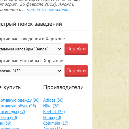
теорит, 26 февраля 2022): Анонс и
ложение о ...
читать полностью
стрый поиск заведений
ортивные заведения в Харькове
ортивные магазины в Харькове
е купить
Производители
ртивную одежду (96)
Adidas (36)
ртивную обувь (95)
Nike (28)
осипеды (57)
Reebok (25)
заки (50)
Puma (20)
и (39)
Columbia (17)
озапчасти,
Arena (11)