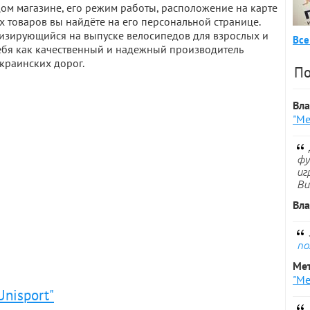
м магазине, его режим работы, расположение на карте
х товаров вы найдёте на его персональной странице.
лизирующийся на выпуске велосипедов для взрослых и
Все
себя как качественный и надежный производитель
краинских дорог.
По
Вл
"Ме
фу
иг
Ви
Вл
по
Ме
"Ме
Unisport"