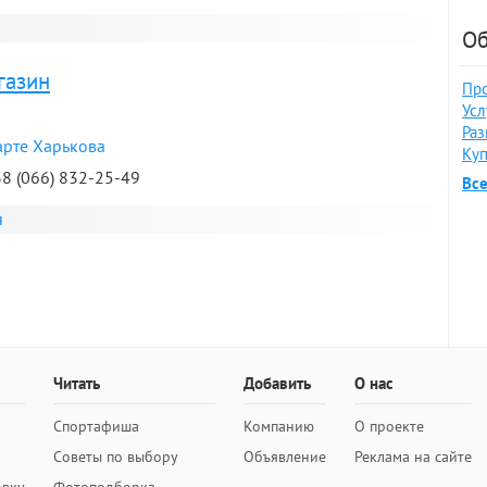
Об
газин
Про
Усл
Раз
арте Харькова
Куп
38 (066) 832-25-49
Вс
я
Читать
Добавить
О нас
Спортафиша
Компанию
О проекте
Советы по выбору
Объявление
Реклама на сайте