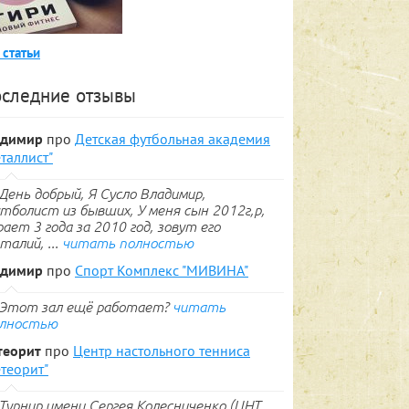
 статьи
следние отзывы
адимир
про
Детская футбольная академия
таллист"
День добрый, Я Сусло Владимир,
тболист из бывших, У меня сын 2012г,р,
рает 3 года за 2010 год, зовут его
талий, ...
читать полностью
адимир
про
Спорт Комплекс "МИВИНА"
Этот зал ещё работает?
читать
лностью
теорит
про
Центр настольного тенниса
теорит"
Турнир имени Сергея Колесниченко (ЦНТ