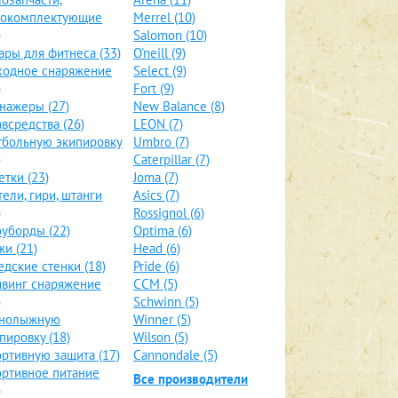
локомплектующие
Merrel (10)
)
Salomon (10)
ары для фитнеса (33)
O'neill (9)
ходное снаряжение
Select (9)
)
Fort (9)
нажеры (27)
New Balance (8)
всредства (26)
LEON (7)
больную экипировку
Umbro (7)
)
Caterpillar (7)
етки (23)
Joma (7)
тели, гири, штанги
Asics (7)
)
Rossignol (6)
уборды (22)
Optima (6)
и (21)
Head (6)
дские стенки (18)
Pride (6)
винг снаряжение
CCM (5)
)
Schwinn (5)
рнолыжную
Winner (5)
пировку (18)
Wilson (5)
ртивную защита (17)
Cannondale (5)
ртивное питание
Все производители
)