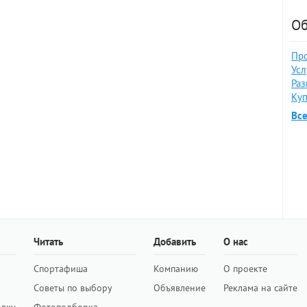
Об
Про
Усл
Раз
Куп
Вс
Читать
Добавить
О нас
Спортафиша
Компанию
О проекте
Советы по выбору
Объявление
Реклама на сайте