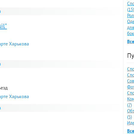
Спо
(15
я
Рол
Оде
il"
для
бок
Все
арте Харькова
Пу
я
Спо
Спо
Сов
Фот
ъезд
Спо
арте Харькова
Ко
(7)
я
Обз
(5)
Иде
Все