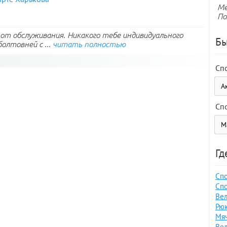
Ме
По
е от обслуживания. Никакого тебе индивидуального
Бы
олтовней с ...
читать полностью
Сп
Сп
Гд
Спо
Спо
Вел
Рюк
Мяч
Вел