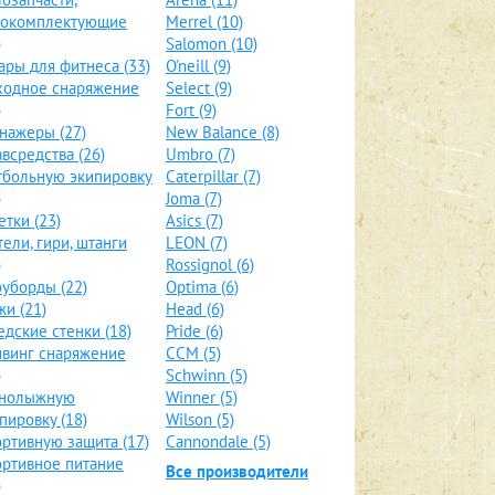
локомплектующие
Merrel (10)
)
Salomon (10)
ары для фитнеса (33)
O'neill (9)
ходное снаряжение
Select (9)
)
Fort (9)
нажеры (27)
New Balance (8)
всредства (26)
Umbro (7)
больную экипировку
Caterpillar (7)
)
Joma (7)
етки (23)
Asics (7)
тели, гири, штанги
LEON (7)
)
Rossignol (6)
уборды (22)
Optima (6)
и (21)
Head (6)
дские стенки (18)
Pride (6)
винг снаряжение
CCM (5)
)
Schwinn (5)
рнолыжную
Winner (5)
пировку (18)
Wilson (5)
ртивную защита (17)
Cannondale (5)
ртивное питание
Все производители
)