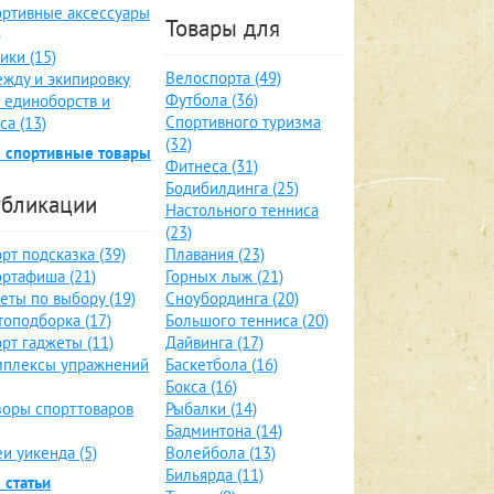
ртивные аксессуары
Товары для
)
ики (15)
Велоспорта (49)
жду и экипировку
Футбола (36)
 единоборств и
Спортивного туризма
са (13)
(32)
 спортивные товары
Фитнеса (31)
Бодибилдинга (25)
бликации
Настольного тенниса
(23)
рт подсказка (39)
Плавания (23)
ртафиша (21)
Горных лыж (21)
еты по выбору (19)
Сноубординга (20)
оподборка (17)
Большого тенниса (20)
рт гаджеты (11)
Дайвинга (17)
мплексы упражнений
Баскетбола (16)
Бокса (16)
оры спорттоваров
Рыбалки (14)
Бадминтона (14)
и уикенда (5)
Волейбола (13)
Бильярда (11)
 статьи