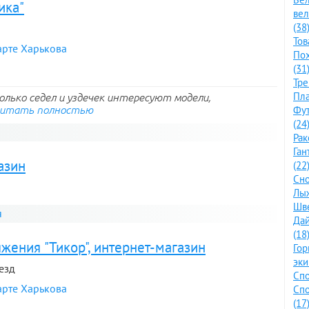
ика"
ве
(38
Тов
арте Харькова
По
(31
Тре
Пла
олько седел и уздечек интересуют модели,
итать полностью
Фут
(24
Рак
Ган
азин
(22
Сно
Лыж
Шве
я
Дай
(18
жения "Тикор", интернет-магазин
Го
эки
ъезд
Спо
арте Харькова
Спо
(17