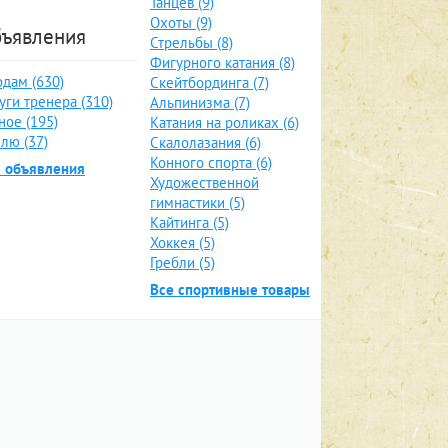
Танцев (9)
Охоты (9)
ъявления
Стрельбы (8)
Фигурного катания (8)
дам (630)
Скейтбординга (7)
уги тренера (310)
Альпинизма (7)
ное (195)
Катания на роликах (6)
лю (37)
Скалолазания (6)
Конного спорта (6)
е объявления
Художественной
гимнастики (5)
Кайтинга (5)
Хоккея (5)
Гребли (5)
Все спортивные товары