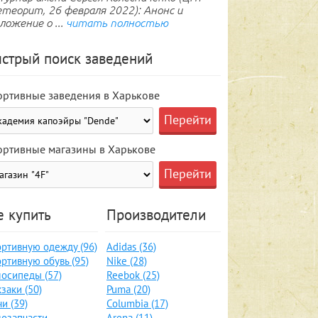
теорит, 26 февраля 2022): Анонс и
ложение о ...
читать полностью
стрый поиск заведений
ортивные заведения в Харькове
ортивные магазины в Харькове
е купить
Производители
ртивную одежду (96)
Adidas (36)
ртивную обувь (95)
Nike (28)
осипеды (57)
Reebok (25)
заки (50)
Puma (20)
и (39)
Columbia (17)
озапчасти,
Arena (11)