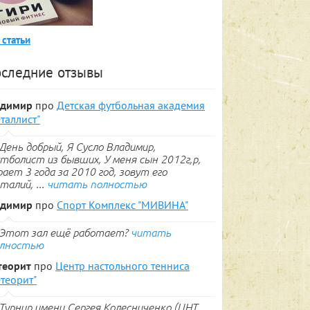
 статьи
следние отзывы
адимир
про
Детская футбольная академия
таллист"
День добрый, Я Сусло Владимир,
тболист из бывших, У меня сын 2012г,р,
рает 3 года за 2010 год, зовут его
талий, ...
читать полностью
адимир
про
Спорт Комплекс "МИВИНА"
Этот зал ещё работает?
читать
лностью
теорит
про
Центр настольного тенниса
теорит"
Турнир имени Сергея Колесниченко (ЦНТ