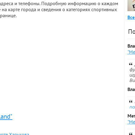
х адреса и телефоны. Подробную информацию о каждом
 на карте города и сведения о категориях спортивных
транице.
Все
По
Вл
"Ме
фу
иг
Ви
Вл
по
land"
Ме
"Ме
арте Харькова