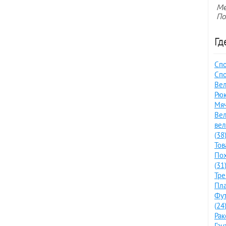
Ме
По
Гд
Спо
Спо
Вел
Рюк
Мяч
Вел
ве
(38
Тов
По
(31
Тре
Пла
Фут
(24
Рак
Ган