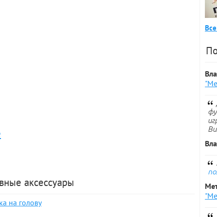
Все
По
Вл
"Ме
фу
иг
Ви
е
Вл
по
ивные аксессуары
Ме
"Ме
ка на голову