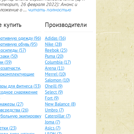
теорит, 26 февраля 2022): Анонс и
ложение о ...
читать полностью
е купить
Производители
ртивную одежду (96)
Adidas (36)
ртивную обувь (95)
Nike (28)
осипеды (57)
Reebok (25)
заки (50)
Puma (20)
и (39)
Columbia (17)
озапчасти,
Arena (11)
локомплектующие
Merrel (10)
)
Salomon (10)
ары для фитнеса (33)
O'neill (9)
ходное снаряжение
Select (9)
)
Fort (9)
нажеры (27)
New Balance (8)
всредства (26)
Umbro (7)
больную экипировку
Caterpillar (7)
)
Joma (7)
етки (23)
Asics (7)
тели, гири, штанги
LEON (7)