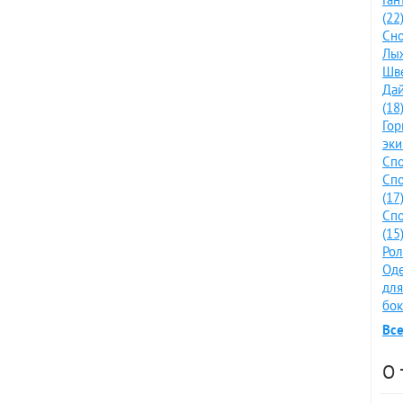
(22
Сно
Лыж
Шве
Дай
(18
Го
эки
Спо
Спо
(17
Спо
(15
Рол
Оде
для
бок
Все
О 