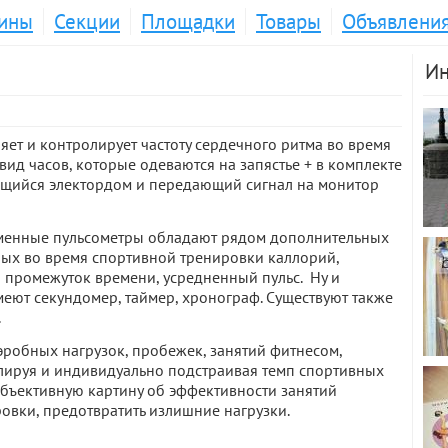
ины
Секции
Площадки
Товары
Объявлени
Ин
ряет и контролирует частоту сердечного ритма во время
ид часов, которые одеваются на запястье + в комплекте
ющийся электордом и передающий сигнал на монитор
еменные пульсометры обладают рядом дополнительных
ых во время спортивной тренировки каллорий,
промежуток времени, усредненный пульс. Ну и
еют секундомер, таймер, хронограф. Существуют также
.
робных нагрузок, пробежек, занятий фитнесом,
лируя и индивидуально подстраивая темп спортивных
объективную картину об эффективности занятий
овки, предотвратить излишние нагрузки.