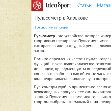
S
idea
port
Статьи
Магаз
Пульсометр в Харькове
Все спортивные товары
Пульсометр
- это устройство, которое изме
спортивных тренировок. Пульсометр имеет в
как правило идет нагрудный ремень, явля
часов.
Помимо опредления частоты пульса, совр
функций - показывают количество сожженн
дистанцию, преодоленную за опредленный 
конечно же работают как обычные часы, им
водонепроницаемые модели пульсометров
Пульсометры удобно применять во время аэ
велосипедных прогулок, тем самым контро
занятий. Пульсометры помогают составить 
спортом, выбрать оптимальный темп тренир