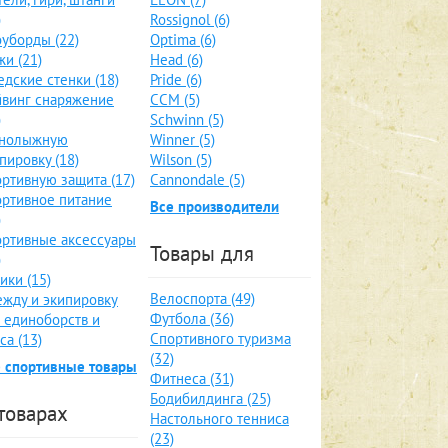
)
Rossignol (6)
уборды (22)
Optima (6)
и (21)
Head (6)
дские стенки (18)
Pride (6)
винг снаряжение
CCM (5)
)
Schwinn (5)
рнолыжную
Winner (5)
пировку (18)
Wilson (5)
ртивную защита (17)
Cannondale (5)
ртивное питание
Все производители
)
ртивные аксессуары
Товары для
)
ики (15)
Велоспорта (49)
жду и экипировку
Футбола (36)
 единоборств и
Спортивного туризма
са (13)
(32)
 спортивные товары
Фитнеса (31)
Бодибилдинга (25)
товарах
Настольного тенниса
(23)