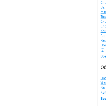
Спо
Вел
Мяч
Тов
Сно
Спо
Кон
Ган
Рак
По
(2)
Все
Об
Про
Усл
Раз
Куп
Вс