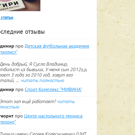
 статьи
следние отзывы
адимир
про
Детская футбольная академия
таллист"
День добрый, Я Сусло Владимир,
тболист из бывших, У меня сын 2012г,р,
рает 3 года за 2010 год, зовут его
талий, ...
читать полностью
адимир
про
Спорт Комплекс "МИВИНА"
Этот зал ещё работает?
читать
лностью
теорит
про
Центр настольного тенниса
теорит"
Турнир имени Сергея Колесниченко (ЦНТ