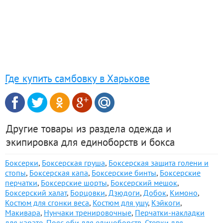
Где купить самбовку в Харькове
Другие товары из раздела одежда и
экипировка для единоборств и бокса
Боксерки
,
Боксерская груша
,
Боксерская защита голени и
стопы
,
Боксерская капа
,
Боксерские бинты
,
Боксерские
перчатки
,
Боксерские шорты
,
Боксерский мешок
,
Боксерский халат
,
Борцовки
,
Дзюдоги
,
Добок
,
Кимоно
,
Костюм для сгонки веса
,
Костюм для ушу
,
Кэйкоги
,
Макивара
,
Нунчаки тренировочные
,
Перчатки-накладки
для карате
,
Пояс оби для единоборств
,
Степки для