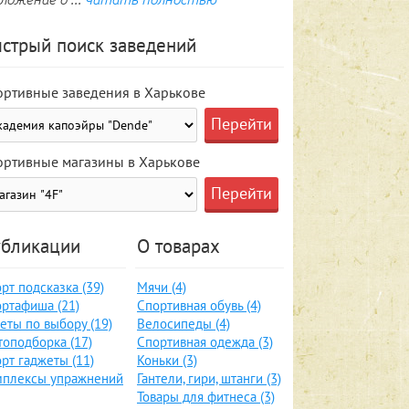
стрый поиск заведений
ортивные заведения в Харькове
ортивные магазины в Харькове
бликации
О товарах
рт подсказка (39)
Мячи (4)
ртафиша (21)
Спортивная обувь (4)
еты по выбору (19)
Велосипеды (4)
оподборка (17)
Спортивная одежда (3)
рт гаджеты (11)
Коньки (3)
мплексы упражнений
Гантели, гири, штанги (3)
Товары для фитнеса (3)