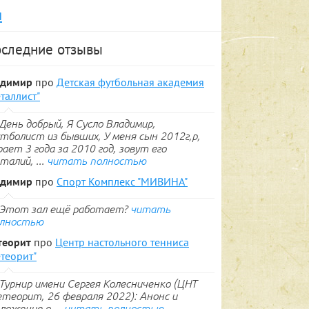
я
следние отзывы
адимир
про
Детская футбольная академия
таллист"
День добрый, Я Сусло Владимир,
тболист из бывших, У меня сын 2012г,р,
рает 3 года за 2010 год, зовут его
талий, ...
читать полностью
адимир
про
Спорт Комплекс "МИВИНА"
Этот зал ещё работает?
читать
лностью
теорит
про
Центр настольного тенниса
теорит"
Турнир имени Сергея Колесниченко (ЦНТ
теорит, 26 февраля 2022): Анонс и
ложение о ...
читать полностью