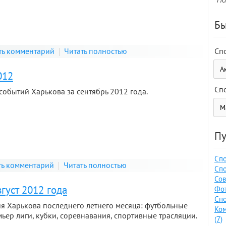
Бы
Сп
ть комментарий
Читать полностью
012
Сп
обытий Харькова за сентябрь 2012 года.
Пу
Спо
ь комментарий
Читать полностью
Спо
Сов
густ 2012 года
Фот
Спо
я Харькова последнего летнего месяца: футбольные
Ко
ьер лиги, кубки, соревнавания, спортивные трасляции.
(7)