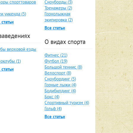
оры спорттоваров
Сноуборды (3)
Тренажеры (2)
и уикенда (5)
Горнолыжная
экипировка (2)
 статьи
Все статьи
заведениях
О видах спорта
бы верховой езды
Фитнес (21)
оклубы (1)
Футбол (19)
Большой теннис (8)
 статьи
Велоспорт (8)
Сноубординг (5)
Горные лыжи (4)
Бодибилдинг (4)
Бокс (4)
Спортивный туризм (4)
Гольф (4)
Все статьи