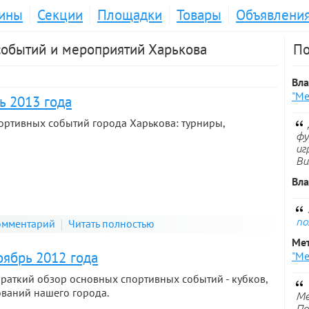
ины
Секции
Площадки
Товары
Объявлени
событий и мероприятий Харькова
По
Вл
"Ме
ь 2013 года
ортивных событий города Харькова: турниры,
фу
иг
Ви
Вл
по
омментарий
Читать полностью
Ме
оябрь 2012 года
"Ме
Краткий обзор основных спортивных событий - кубков,
ований нашего города.
Ме
По