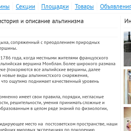
ины
Секции
Площадки
Товары
Объявлени
история и описание альпинизма
Ин
отдыха, сопряженный с преодолением природных
вершины.
 1786 года, когда местными жителями французского
льпийская вершина Монблан. Более широкого размаха
веке (покоряются все альпийские вершины, далее
я новые виды альпинистского снаряжения,
 что ощутимо поднимает качественный уровень
омненно имеет свои правила, порядки, негласные
ости, решительности, умения принимать сложные и
 образованным в целом ряде знаний по физиологии,
идирующее место на постсоветском пространстве, наши
езнейших мировых экспедициях по покорению