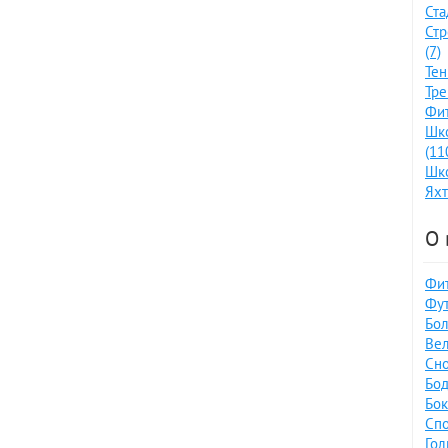
Ста
Стр
(7)
Тен
Тре
Фит
Шко
(11
Шко
Яхт
О 
Фит
Фут
Бол
Вел
Сно
Бод
Бок
Спо
Гол