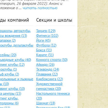
теорит, 26 февраля 2022): Анонс и
ложение о ...
читать полностью
ды компаний
Секции и школы
ошколы, автоклубы,
Танцев (129)
сы вождения (13)
Фитнеса (102)
апарки (2)
Йоги (45)
оклубы, дельтаклубы
Футбола (32)
Бокса (31)
сейны (20)
Карате (31)
ьярдные клубы (40)
Конного спорта (30)
линг клубы (12)
Айкидо (26)
оклубы (1)
Тхэквондо (24)
ьф клубы (2)
Плавания (22)
рнолыжные и лыжные
Кикбоксинга (22)
ы (10)
Художественной
винг клубы (10)
гимнастики (20)
а центры (15)
Настольного тенниса
тинг клубы,
(20)
тодромы (6)
Шахмат (18)
ки (11)
Рукопашного боя (18)