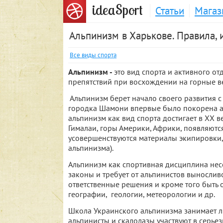
S
idea
port
Статьи
Магаз
Альпинизм в Харькове. Правила, 
Все виды спорта
Альпинизм -
это вид спорта и активного 
препятствий при восхождении на горные 
Альпинизм берет начало своего развития с
городка Шамони впервые было покорена а
альпинизм как вид спорта достигает в ХХ 
Гималаи, горы Америки, Африки, появляютс
усовершенствуются материалы экипировки,
альпинизма).
Альпинизм как спортивная дисциплина нес
законы и требует от альпинистов вынослив
ответственные решения и кроме того быть
географии, геологии, метеорологии и др.
Школа Украинского альпинизма занимает л
альпинисты и скалолазы участвуют в серь