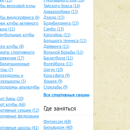
бы верховой езды
Тайского бокса (16)
)
Аквааэробики (15)
бы виндсерфинга (6)
Дзюдо (15)
ки, клубы активного
Бодибилдинга (15)
ыха (11)
Самбо (13)
йнтбольные клубы
Капоэйры (11)
)
Большого тенниса (11)
ер клубы (8)
Дайвинга (11)
каты спортивного
Вольной борьбы (11)
ряжения (17)
Баскетбола (11)
абилитационные
Волейбола (11)
тры (7)
Цигун (10)
ллердромы и
Кроссфита (9)
лершколы (5)
Хоккея (9)
лодромы, альпклубы
Стрельбы (9)
Все спортивные секции
рт бары (20)
рт клубы (66)
Где заняться
ртивные секции (52)
ортивные федерации
Фитнесом (68)
)
Бильярдом (40)
ртивные школы (41)