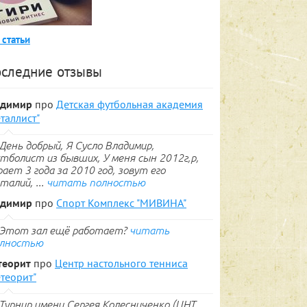
 статьи
следние отзывы
адимир
про
Детская футбольная академия
таллист"
День добрый, Я Сусло Владимир,
тболист из бывших, У меня сын 2012г,р,
рает 3 года за 2010 год, зовут его
талий, ...
читать полностью
адимир
про
Спорт Комплекс "МИВИНА"
Этот зал ещё работает?
читать
лностью
теорит
про
Центр настольного тенниса
теорит"
Турнир имени Сергея Колесниченко (ЦНТ