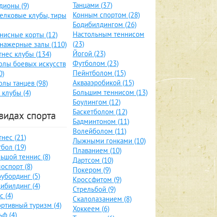
Танцами (37)
дионы (9)
Конным спортом (28)
елковые клубы, тиры
Бодибилдингом (26)
Настольным теннисом
нисные корты (12)
(23)
нажерные залы (110)
Йогой (23)
нес клубы (134)
Футболом (23)
лы боевых искусств
Пейнтболом (15)
0)
Аквааэробикой (15)
лы танцев (98)
Большим теннисом (13)
 клубы (4)
Боулингом (12)
Баскетболом (12)
видах спорта
Бадминтоном (11)
Волейболом (11)
нес (21)
Лыжными гонками (10)
бол (19)
Плаванием (10)
ьшой теннис (8)
Дартсом (10)
оспорт (8)
Покером (9)
убординг (5)
Кроссфитом (9)
ибилдинг (4)
Стрельбой (9)
с (4)
Скалолазанием (8)
ртивный туризм (4)
Хоккеем (6)
ьф (4)