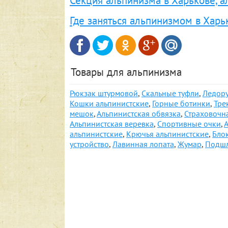
Секция альпинизма в Харькове, 
Где заняться альпинизмом в Харь
Товары для альпинизма
Рюкзак штурмовой
,
Скальные туфли
,
Ледор
Кошки альпинистские
,
Горные ботинки
,
Тре
мешок
,
Альпинистская обвязка
,
Страховочн
Альпинистская веревка
,
Спортивные очки
,
альпинистские
,
Крючья альпинистские
,
Бло
устройство
,
Лавинная лопата
,
Жумар
,
Подш