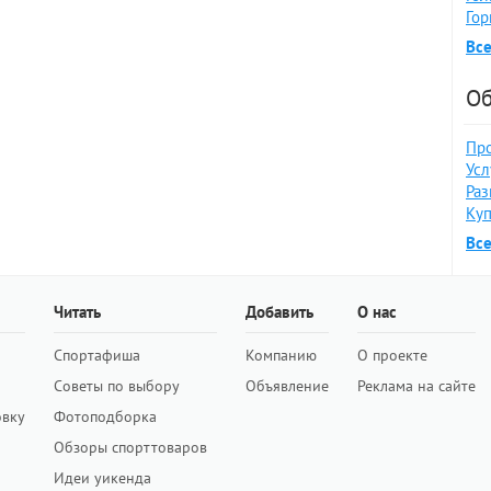
Гор
Все
Об
Про
Усл
Раз
Куп
Вс
Читать
Добавить
О нас
Спортафиша
Компанию
О проекте
Советы по выбору
Объявление
Реклама на сайте
овку
Фотоподборка
Обзоры спорттоваров
Идеи уикенда