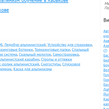
альпинизм обучение в Харькове
Ме
По
кове
Ви
Авт
кур
Акв
уб
,
Ледобур альпинистский
,
Устройство для страховки
,
Аэр
ккинговые ботинки
,
Треккинговые палки
,
Спальный
(7)
ая система
,
Скальный молоток
,
Самостраховка
,
Бас
Альпинистский карабин
,
Стропы и оттяжки
Бил
к-ролик альпинистский
,
Снегоступы
,
Спусковое
Боу
лемник
,
Каска для альпинизма
Вел
Гол
Го
баз
Дай
Йог
Кар
кар
Кат