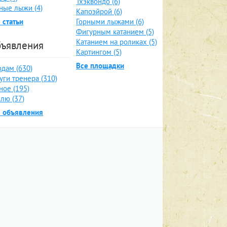
Тхэквондо (6)
ные лыжи (4)
Капоэйрой (6)
 статьи
Горными лыжами (6)
Фигурным катанием (5)
Катанием на роликах (5)
ъявления
Картингом (5)
Все площадки
дам (630)
уги тренера (310)
ное (195)
лю (37)
е объявления