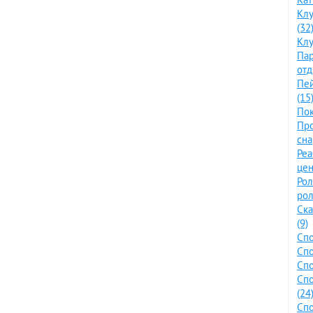
Клу
(32
Клу
Пар
отд
Пе
(15
Пок
Про
сна
Ре
цен
Ро
рол
Ска
(9)
Спо
Спо
Спо
Сп
(24
Спо