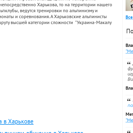
непосредственно Харькова, то на территории нашего
пклубы, ведутся тренировки по альпинизму и
ионаты и соревнования. А Харьковские альпинисты
Все
шруту высшей категории сложности "Украина-Макалу
По
Вл
"Ме
фу
иг
Ви
Вл
по
Ме
"Ме
а в Харькове