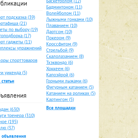
Баскетболом (12)
бликации
Бадминтоном (11)
Волейболом (11)
рт подсказка (39)
Лыжными гонками (10)
ртафиша (21)
Плаванием (10)
еты по выбору (19)
Дартсом (10)
оподборка (17)
Покером (9)
рт гаджеты (11)
Кроссфитом (9)
мплексы упражнений
Стрельбой (9)
Скалолазанием (8)
оры спорттоваров
Тхэквондо (6)
Хоккеем (6)
и уикенда (5)
Капоэйрой (6)
 статьи
Горными лыжами (6)
Фигурным катанием (5)
Катанием на роликах (5)
ъявления
Картингом (5)
Все площадки
дам (630)
уги тренера (310)
ное (195)
лю (37)
е объявления