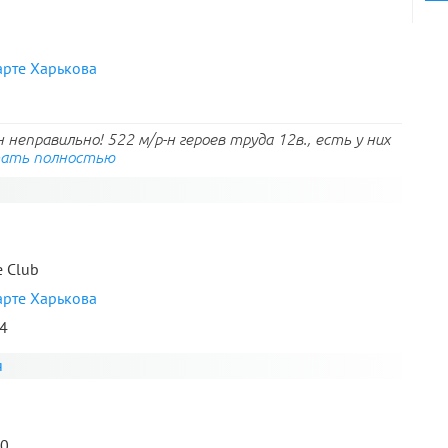
арте Харькова
 неправильно! 522 м/р-н героев труда 12в., есть у них
ать полностью
e Club
арте Харькова
84
я
80