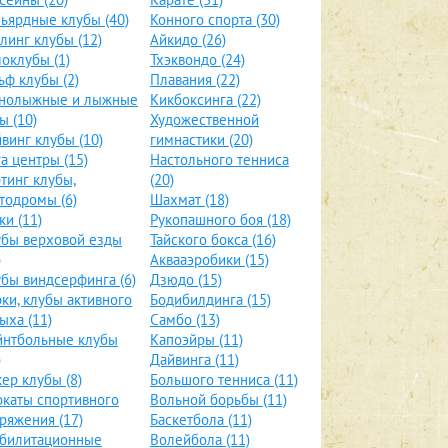
ьярдные клубы (40)
Конного спорта (30)
линг клубы (12)
Айкидо (26)
оклубы (1)
Тхэквондо (24)
ьф клубы (2)
Плавания (22)
рнолыжные и лыжные
Кикбоксинга (22)
ы (10)
Художественной
винг клубы (10)
гимнастики (20)
а центры (15)
Настольного тенниса
тинг клубы,
(20)
тодромы (6)
Шахмат (18)
ки (11)
Рукопашного боя (18)
бы верховой езды
Тайского бокса (16)
)
Аквааэробики (15)
бы виндсерфинга (6)
Дзюдо (15)
ки, клубы активного
Бодибилдинга (15)
ыха (11)
Самбо (13)
йнтбольные клубы
Капоэйры (11)
)
Дайвинга (11)
ер клубы (8)
Большого тенниса (11)
каты спортивного
Вольной борьбы (11)
ряжения (17)
Баскетбола (11)
абилитационные
Волейбола (11)