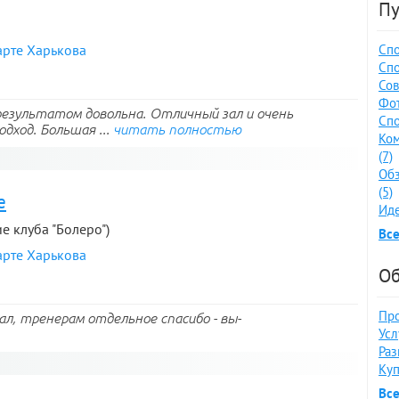
Пу
арте Харькова
Спо
Спо
Сов
Фот
 результатом довольна. Отличный зал и очень
Спо
дход. Большая ...
читать полностью
Ко
(7)
Обз
(5)
е
Иде
ие клуба "Болеро")
Все
арте Харькова
Об
Про
л, тренерам отдельное спасибо - вы-
Усл
Раз
Куп
Вс