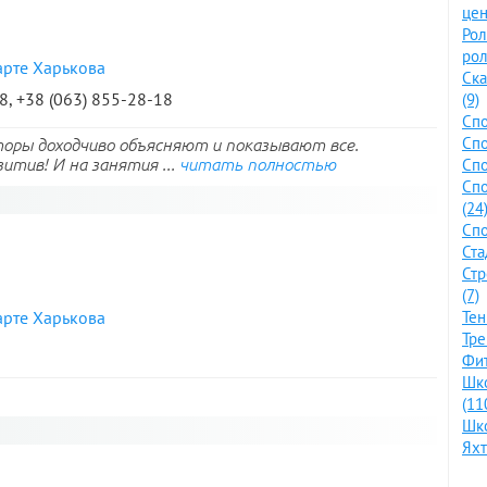
цен
Ро
рол
арте Харькова
Ска
8, +38 (063) 855-28-18
(9)
Спо
Спо
оры доходчиво объясняют и показывают все.
итив! И на занятия ...
читать полностью
Спо
Сп
(24
Спо
Ста
Стр
(7)
арте Харькова
Тен
Тре
Фит
Шко
(11
Шко
Яхт