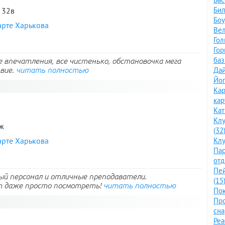
Бил
. 32в
Боу
арте Харькова
Вел
Гол
Го
баз
е впечатления, все чистенько, обстановочка мега
твие.
читать полностью
Дай
Йог
Кар
кар
Кат
Клу
аж
(32
арте Харькова
Клу
Пар
отд
Пе
ый персонал и отличные преподаватели.
(15
т даже просто посмотреть!
читать полностью
Пок
Про
сна
Ре