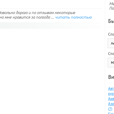
Ме
По
довольно дорого и по отзывам некоторые
 мне нравится за полгода ...
читать полностью
Бы
Сп
Сп
Ви
Авт
кур
Акв
Аэр
(7)
Бас