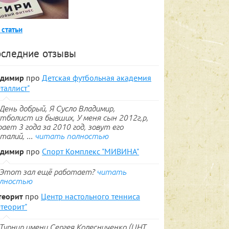
 статьи
следние отзывы
адимир
про
Детская футбольная академия
таллист"
День добрый, Я Сусло Владимир,
тболист из бывших, У меня сын 2012г,р,
рает 3 года за 2010 год, зовут его
талий, ...
читать полностью
адимир
про
Спорт Комплекс "МИВИНА"
Этот зал ещё работает?
читать
лностью
теорит
про
Центр настольного тенниса
теорит"
Турнир имени Сергея Колесниченко (ЦНТ