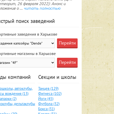
теорит, 26 февраля 2022): Анонс и
ложение о ...
читать полностью
стрый поиск заведений
ортивные заведения в Харькове
ортивные магазины в Харькове
ды компаний
Секции и школы
ошколы, автоклубы,
Танцев (129)
сы вождения (13)
Фитнеса (102)
апарки (2)
Йоги (45)
оклубы, дельтаклубы
Футбола (32)
Бокса (31)
сейны (20)
Карате (31)