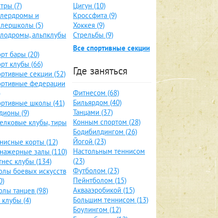
тры (7)
Цигун (10)
ллердромы и
Кроссфита (9)
лершколы (5)
Хоккея (9)
лодромы, альпклубы
Стрельбы (9)
Все спортивные секции
рт бары (20)
рт клубы (66)
Где заняться
ртивные секции (52)
ортивные федерации
Фитнесом (68)
)
Бильярдом (40)
ртивные школы (41)
Танцами (37)
дионы (9)
Конным спортом (28)
елковые клубы, тиры
Бодибилдингом (26)
Йогой (23)
нисные корты (12)
Настольным теннисом
нажерные залы (110)
(23)
нес клубы (134)
Футболом (23)
лы боевых искусств
Пейнтболом (15)
0)
Аквааэробикой (15)
лы танцев (98)
Большим теннисом (13)
 клубы (4)
Боулингом (12)