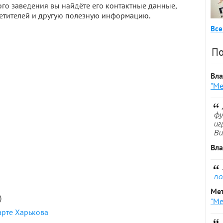
го заведения вы найдёте его контактные данные,
сетителей и другую полезную информацию.
Все
По
Вл
"Ме
фу
иг
Ви
Вл
по
Ме
)
"Ме
арте Харькова