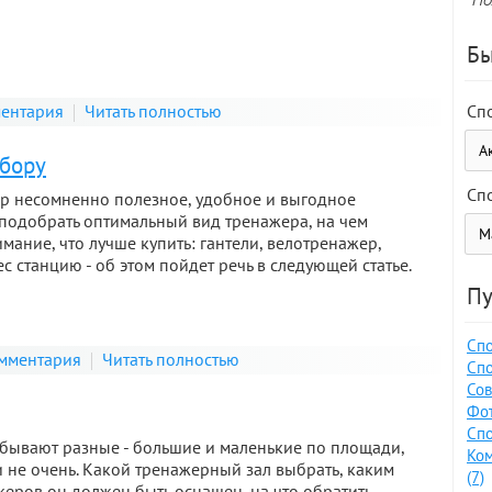
Бы
Сп
ментария
Читать полностью
ыбору
Сп
 несомненно полезное, удобное и выгодное
 подобрать оптимальный вид тренажера, на чем
имание, что лучше купить: гантели, велотренажер,
с станцию - об этом пойдет речь в следующей статье.
Пу
Спо
мментария
Читать полностью
Спо
Сов
Фот
Спо
бывают разные - большие и маленькие по площади,
Ко
 не очень. Какой тренажерный зал выбрать, каким
(7)
еров он должен быть оснащен, на что обратить