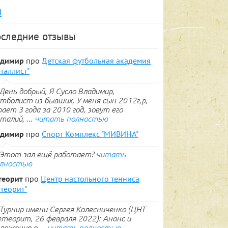
я
следние отзывы
адимир
про
Детская футбольная академия
таллист"
День добрый, Я Сусло Владимир,
тболист из бывших, У меня сын 2012г,р,
рает 3 года за 2010 год, зовут его
талий, ...
читать полностью
адимир
про
Спорт Комплекс "МИВИНА"
Этот зал ещё работает?
читать
лностью
теорит
про
Центр настольного тенниса
теорит"
Турнир имени Сергея Колесниченко (ЦНТ
теорит, 26 февраля 2022): Анонс и
ложение о ...
читать полностью