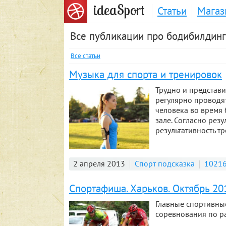
S
idea
port
Статьи
Магаз
Все публикации про бодибилдинг
Все статьи
Музыка для спорта и тренировок
Трудно и представи
регулярно проводя
человека во время 
зале. Согласно рез
результативность т
2 апреля 2013
Спорт подсказка
10216
Спортафиша. Харьков. Октябрь 201
Главные спортивные
соревнования по р