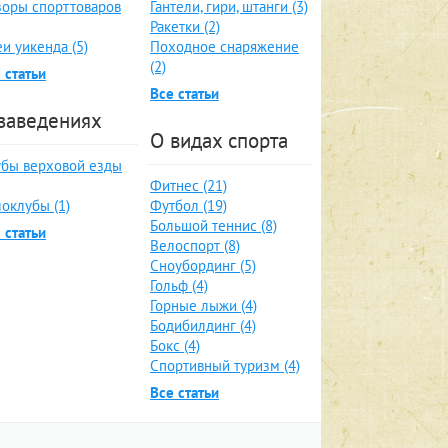
оры спорттоваров
Гантели, гири, штанги (3)
Ракетки (2)
и уикенда (5)
Походное снаряжение
(2)
 статьи
Все статьи
заведениях
О видах спорта
бы верховой езды
Фитнес (21)
оклубы (1)
Футбол (19)
Большой теннис (8)
 статьи
Велоспорт (8)
Сноубординг (5)
Гольф (4)
Горные лыжи (4)
Бодибилдинг (4)
Бокс (4)
Спортивный туризм (4)
Все статьи