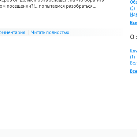
Обз
вом посещении?!…попытаемся разобраться…
(5)
Иде
Все
комментария
Читать полностью
О 
Клу
(1)
Вел
Все