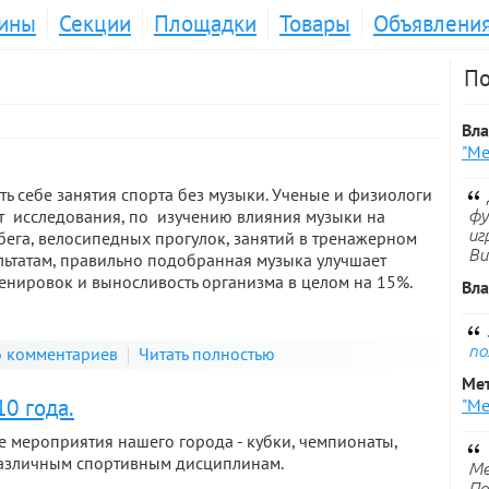
ины
Секции
Площадки
Товары
Объявлени
По
Вл
"Ме
ть себе занятия спорта без музыки. Ученые и физиологи
т исследования, по изучению влияния музыки на
фу
иг
бега, велосипедных прогулок, занятий в тренажерном
Ви
ультатам, правильно подобранная музыка улучшает
ренировок и выносливость организма в целом на 15%.
Вл
по
 комментариев
Читать полностью
Ме
0 года.
"Ме
 мероприятия нашего города - кубки, чемпионаты,
азличным спортивным дисциплинам.
Ме
По