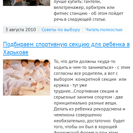
лучше купить: гантели,
велотренажер, орбитрек или
фитнес станцию - об этом пойдет
речь в следующей статье.
3 августа 2010
Советы по выбору
Читать полностью
Подбираем спортивную секцию для ребенка в
Харькове
То, что дети должны «куда-то
ходить и чем-то заниматься» - с этим
согласны все родители, а вот с
выбором конкретной секции или
кружка - тут уже
труднее...Спортивная секция и
серьезные занятия спортом - две
принципиально разные вещи.
Делать из ребенка рекордсмена и
чемпиона совершенно
необязательно, достаточно будет
того, чтобы он был в хорошей
физической форме и при этом