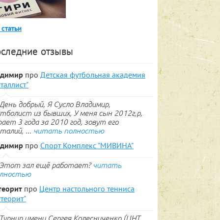
 статьи
следние отзывы
адимир
про
Детская футбольная академия
таллист"
День добрый, Я Сусло Владимир,
тболист из бывших, У меня сын 2012г,р,
рает 3 года за 2010 год, зовут его
талий, ...
читать полностью
адимир
про
Спорт Комплекс "МИВИНА"
Этот зал ещё работает?
читать
лностью
теорит
про
Центр настольного тенниса
теорит"
Турнир имени Сергея Колесниченко (ЦНТ