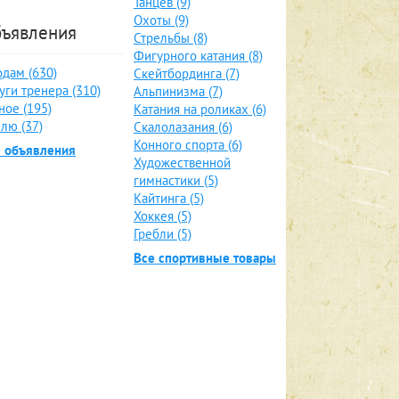
Танцев (9)
Охоты (9)
ъявления
Стрельбы (8)
Фигурного катания (8)
дам (630)
Скейтбординга (7)
уги тренера (310)
Альпинизма (7)
ное (195)
Катания на роликах (6)
лю (37)
Скалолазания (6)
Конного спорта (6)
е объявления
Художественной
гимнастики (5)
Кайтинга (5)
Хоккея (5)
Гребли (5)
Все спортивные товары