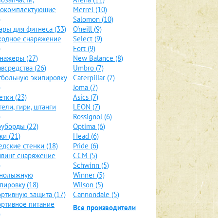
локомплектующие
Merrel (10)
)
Salomon (10)
ары для фитнеса (33)
O'neill (9)
ходное снаряжение
Select (9)
)
Fort (9)
нажеры (27)
New Balance (8)
всредства (26)
Umbro (7)
больную экипировку
Caterpillar (7)
)
Joma (7)
етки (23)
Asics (7)
тели, гири, штанги
LEON (7)
)
Rossignol (6)
уборды (22)
Optima (6)
и (21)
Head (6)
дские стенки (18)
Pride (6)
винг снаряжение
CCM (5)
)
Schwinn (5)
рнолыжную
Winner (5)
пировку (18)
Wilson (5)
ртивную защита (17)
Cannondale (5)
ртивное питание
Все производители
)