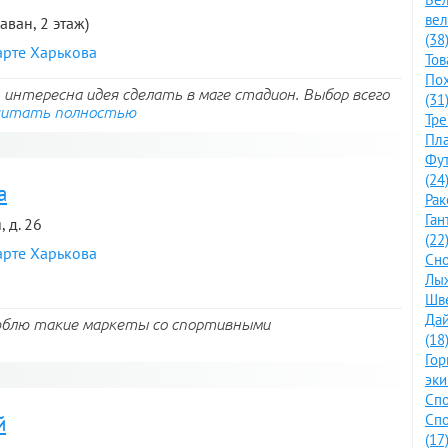
ве
раван, 2 этаж)
(38
арте Харькова
Тов
По
интересна идея сделать в маге стадион. Выбор всего
(31
читать полностью
Тре
Пла
Фут
(24
а
Рак
Ган
 д. 26
(22
арте Харькова
Сно
Лыж
Шве
Дай
люблю такие маркеты со спортивными
(18
Го
эки
Спо
й
Спо
(17