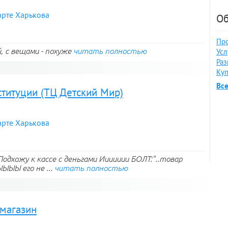
арте Харькова
Об
Про
, с вещами - похуже
читать полностью
Усл
Раз
Куп
Вс
ституции (ТЦ Детский Мир)
арте Харькова
дхожу к кассе с деньгами Иииииии БОЛТ:"..товар
ЫЫЫЫ его не ...
читать полностью
-магазин