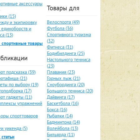
ртивные аксессуары
Товары для
)
ики (15)
Велоспорта (49)
жду и экипировку
Футбола (36)
 единоборств и
Спортивного туризма
са (13)
(32)
 спортивные товары
Фитнеса (31)
Бодибилдинга (25)
бликации
Настольного тенниса
(23)
рт подсказка (39)
Плавания (23)
ртафиша (21)
Горных лыж (21)
еты по выбору (19)
Сноубординга (20)
оподборка (17)
Большого тенниса (20)
рт гаджеты (11)
Дайвинга (17)
мплексы упражнений
Баскетбола (16)
Бокса (16)
оры спорттоваров
Рыбалки (14)
Бадминтона (14)
и уикенда (5)
Волейбола (13)
Бильярда (11)
 статьи