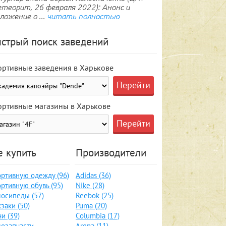
теорит, 26 февраля 2022): Анонс и
ложение о ...
читать полностью
стрый поиск заведений
ортивные заведения в Харькове
ортивные магазины в Харькове
е купить
Производители
ртивную одежду (96)
Adidas (36)
ртивную обувь (95)
Nike (28)
осипеды (57)
Reebok (25)
заки (50)
Puma (20)
и (39)
Columbia (17)
озапчасти,
Arena (11)