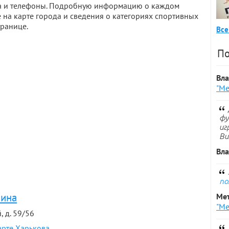
еса и телефоны. Подробную информацию о каждом
 на карте города и сведения о категориях спортивных
транице.
Все
По
Вл
"Ме
фу
иг
Ви
Вл
по
аина
Ме
"Ме
, д. 59/56
арте Харькова