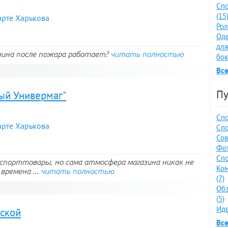
Спо
(15
арте Харькова
Рол
Оде
для
нина после пожара работает?
читать полностью
бок
Все
Пу
ый Универмаг"
Спо
арте Харькова
Спо
Сов
Фот
Спо
спорттовары, но сама атмосфера магазина никак не
Ко
времена ...
читать полностью
(7)
Обз
(5)
Иде
ской
Все