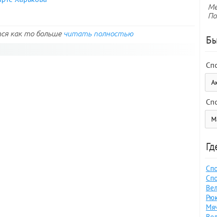
Ме
По
ся как то больше
читать полностью
Бы
Сп
Сп
Гд
Спо
Спо
Вел
Рюк
Мяч
Вел