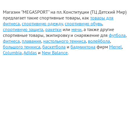
Магазин "MEGASPORT" на пл. Конституции (ТЦ Детский Мир)
предлагает такие спортивные товары, как
товары для
фитнеса
,
спортивную одежду
,
спортивную обувь
,
спортивную защита
,
ракетки
или
мячи
, а также другие
спортивные товары, экипировку и снаряжение для
футбола
,
фитнеса
,
плавания
,
настольного тенниса
,
волейбола
,
большого тенниса
,
баскетбола
и
бадминтона
фирм
Merrel
,
Columbia
,
Adidas
и
New Balance
.