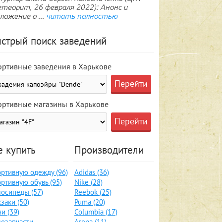
теорит, 26 февраля 2022): Анонс и
ложение о ...
читать полностью
стрый поиск заведений
ортивные заведения в Харькове
ортивные магазины в Харькове
е купить
Производители
ртивную одежду (96)
Adidas (36)
ртивную обувь (95)
Nike (28)
осипеды (57)
Reebok (25)
заки (50)
Puma (20)
и (39)
Columbia (17)
озапчасти,
Arena (11)