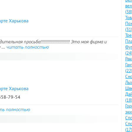
ве
(38
Тов
арте Харькова
По
(31
Тре
Пла
льная просьба!!!!!!!!!!!!!!!!!!!!!!!!! Это моя фирма и
...
читать полностью
Фут
(24
Рак
Ган
(22
Сно
Лыж
арте Харькова
Шве
Дай
 458-79-54
(18
Го
ть полностью
эки
Спо
Спо
(17