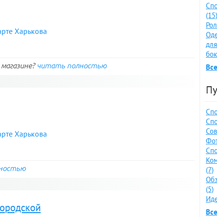
Спо
(15
Рол
арте Харькова
Оде
для
бок
в магазине?
читать полностью
Все
Пу
Спо
Спо
Сов
арте Харькова
Фот
Спо
Ко
ностью
(7)
Обз
(5)
Иде
городской
Все