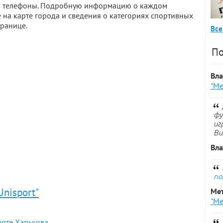
а и телефоны. Подробную информацию о каждом
 на карте города и сведения о категориях спортивных
транице.
Все
По
Вл
"Ме
фу
иг
Ви
Вл
по
Unisport"
Ме
"Ме
арте Харькова