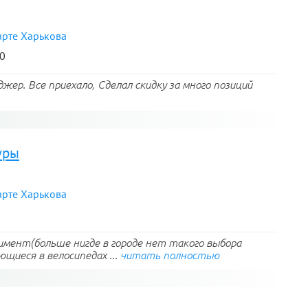
арте Харькова
10
ер. Все приехало, Сделал скидку за много позиций
уры
арте Харькова
мент(больше нигде в городе нет такого выбора
щиеся в велосипедах ...
читать полностью