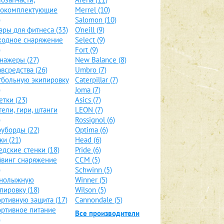
локомплектующие
Merrel (10)
)
Salomon (10)
ары для фитнеса (33)
O'neill (9)
ходное снаряжение
Select (9)
)
Fort (9)
нажеры (27)
New Balance (8)
всредства (26)
Umbro (7)
больную экипировку
Caterpillar (7)
)
Joma (7)
етки (23)
Asics (7)
тели, гири, штанги
LEON (7)
)
Rossignol (6)
уборды (22)
Optima (6)
и (21)
Head (6)
дские стенки (18)
Pride (6)
винг снаряжение
CCM (5)
)
Schwinn (5)
рнолыжную
Winner (5)
пировку (18)
Wilson (5)
ртивную защита (17)
Cannondale (5)
ртивное питание
Все производители
)