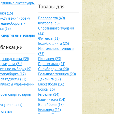
ртивные аксессуары
Товары для
)
ики (15)
Велоспорта (49)
жду и экипировку
Футбола (36)
 единоборств и
Спортивного туризма
са (13)
(32)
 спортивные товары
Фитнеса (31)
Бодибилдинга (25)
бликации
Настольного тенниса
(23)
рт подсказка (39)
Плавания (23)
ртафиша (21)
Горных лыж (21)
еты по выбору (19)
Сноубординга (20)
оподборка (17)
Большого тенниса (20)
рт гаджеты (11)
Дайвинга (17)
мплексы упражнений
Баскетбола (16)
Бокса (16)
оры спорттоваров
Рыбалки (14)
Бадминтона (14)
и уикенда (5)
Волейбола (13)
Бильярда (11)
 статьи