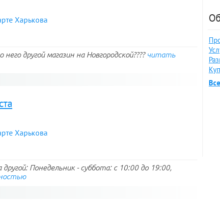
Об
арте Харькова
Про
Усл
 него другой магазин на Новгородской????
читать
Раз
Куп
Вс
ста
арте Харькова
другой: Понедельник - суббота: с 10:00 до 19:00,
ностью