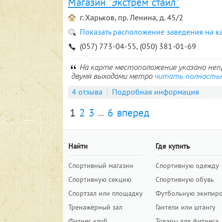
Магазин "Экстрем стайл"
г. Харьков, пр. Ленина, д. 45/2
Показать расположение заведения на к
(057) 773-04-55, (050) 381-01-69
На карте местоположение указано непр
двумя выходами метро
читать полность
4 отзыва
Подробная информация
1
2
3
6
вперед
...
Найти
Где купить
Спортивный магазин
Спортивную одежду
Спортивную секцию
Спортивную обувь
Спортзал или площадку
Футбольную экипир
Тренажёрный зал
Гантели или штангу
Фитнес клуб
Товары для фитнеса