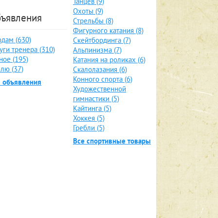
Танцев (9)
Охоты (9)
ъявления
Стрельбы (8)
Фигурного катания (8)
дам (630)
Скейтбординга (7)
уги тренера (310)
Альпинизма (7)
ное (195)
Катания на роликах (6)
лю (37)
Скалолазания (6)
Конного спорта (6)
е объявления
Художественной
гимнастики (5)
Кайтинга (5)
Хоккея (5)
Гребли (5)
Все спортивные товары