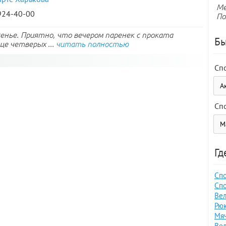
Ме
 924-40-00
По
есенье. Приятно, что вечером паренек с проката
Бы
ще четверых ...
читать полностью
Сп
Сп
Гд
Спо
Спо
Вел
Рюк
Мяч
Вел