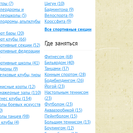
тры (7)
Цигун (10)
ллердромы и
Бадминтона (9)
лершколы (5)
Велоспорта (9)
лодромы, альпклубы
Кроссфита (9)
Все спортивные секции
рт бары (20)
рт клубы (66)
Где заняться
ртивные секции (52)
ортивные федерации
Фитнесом (68)
)
Бильярдом (40)
ртивные школы (41)
Танцами (37)
дионы (9)
Конным спортом (28)
елковые клубы, тиры
Бодибилдингом (26)
Йогой (23)
нисные корты (12)
Настольным теннисом
нажерные залы (110)
(23)
нес клубы (134)
Футболом (23)
лы боевых искусств
Аквааэробикой (15)
0)
Пейнтболом (15)
лы танцев (98)
Большим теннисом (13)
 клубы (4)
Боулингом (12)