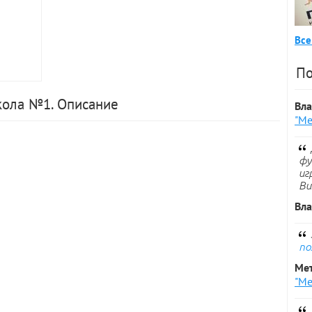
Все
По
кола №1. Описание
Вл
"Ме
фу
иг
Ви
Вл
по
Ме
"Ме