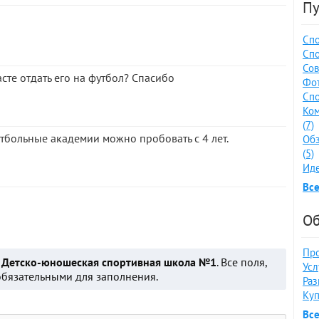
Пу
Спо
Спо
Сов
сте отдать его на футбол? Спасибо
Фот
Спо
Ко
(7)
утбольные академии можно пробовать с 4 лет.
Обз
(5)
Иде
Все
Об
Про
о
Детско-юношеская спортивная школа №1
. Все поля,
Усл
обязательными для заполнения.
Раз
Куп
Вс