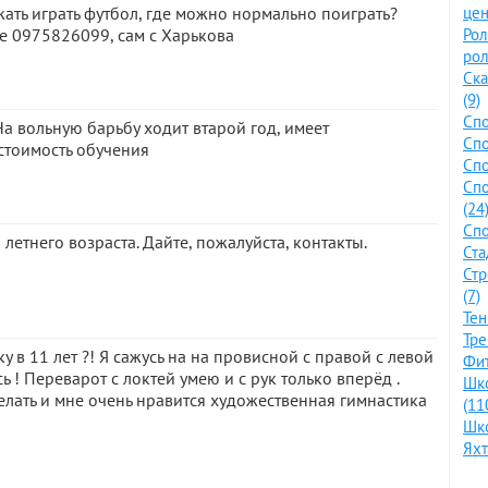
жать играть футбол, где можно нормально поиграть?
цен
не 0975826099, сам с Харькова
Ро
рол
Ска
(9)
Спо
На вольную барьбу ходит втарой год, имеет
Спо
стоимость обучения
Спо
Сп
(24
Спо
летнего возраста. Дайте, пожалуйста, контакты.
Ста
Стр
(7)
Тен
Тре
 в 11 лет ?! Я сажусь на на провисной с правой с левой
Фит
 ! Переварот с локтей умею и с рук только вперёд .
Шко
лать и мне очень нравится художественная гимнастика
(11
Шко
Яхт