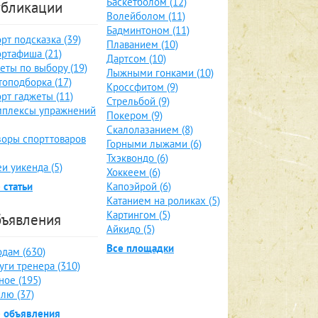
Баскетболом (12)
бликации
Волейболом (11)
Бадминтоном (11)
рт подсказка (39)
Плаванием (10)
ртафиша (21)
Дартсом (10)
еты по выбору (19)
Лыжными гонками (10)
оподборка (17)
Кроссфитом (9)
рт гаджеты (11)
Стрельбой (9)
мплексы упражнений
Покером (9)
Скалолазанием (8)
оры спорттоваров
Горными лыжами (6)
Тхэквондо (6)
и уикенда (5)
Хоккеем (6)
 статьи
Капоэйрой (6)
Катанием на роликах (5)
Картингом (5)
ъявления
Айкидо (5)
Все площадки
дам (630)
уги тренера (310)
ное (195)
лю (37)
е объявления