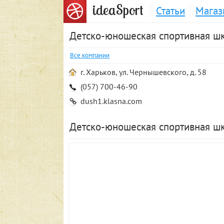
S
idea
port
Статьи
Магаз
Детско-юношеская спортивная ш
Все компании
г. Харьков, ул. Чернышевского, д. 58
(057) 700-46-90
dush1.klasna.com
Детско-юношеская спортивная шк