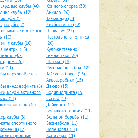
ьярдные клубы (40)
Конного спорта (30)
линг клубы (12)
Айкидо (26)
оклубы (1)
Тхэквондо (24)
ьф клубы (2)
Кикбоксинга (22)
рнолыжные и лыжные
Плавания (22)
ы (10)
Настольного тенниса
винг клубы (10)
(20)
а центры (15)
Художественной
тинг клубы,
гимнастики (20)
тодромы (6)
Шахмат (18)
ки (11)
Рукопашного боя (18)
бы верховой езды
Тайского бокса (16)
)
Аквааэробики (15)
бы виндсерфинга (6)
Дзюдо (15)
ки, клубы активного
Бодибилдинга (15)
ыха (11)
Самбо (13)
йнтбольные клубы
Дайвинга (11)
)
Большого тенниса (11)
ер клубы (8)
Вольной борьбы (11)
каты спортивного
Баскетбола (11)
ряжения (17)
Волейбола (11)
абилитационные
Капоэйры (11)