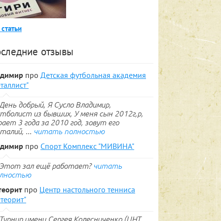
 статьи
следние отзывы
адимир
про
Детская футбольная академия
таллист"
День добрый, Я Сусло Владимир,
тболист из бывших, У меня сын 2012г,р,
рает 3 года за 2010 год, зовут его
талий, ...
читать полностью
адимир
про
Спорт Комплекс "МИВИНА"
Этот зал ещё работает?
читать
лностью
теорит
про
Центр настольного тенниса
теорит"
Турнир имени Сергея Колесниченко (ЦНТ