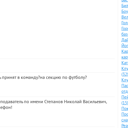
Бил
Боу
Вел
Гол
Го
баз
Дай
Йог
Кар
кар
Кат
Клу
(32
ь принят в команду?на секцию по футболу?
Клу
Пар
отд
Пе
еподаватель по имени Степанов Николай Васильевич,
(15
лефон!
Пок
Про
сна
Ре