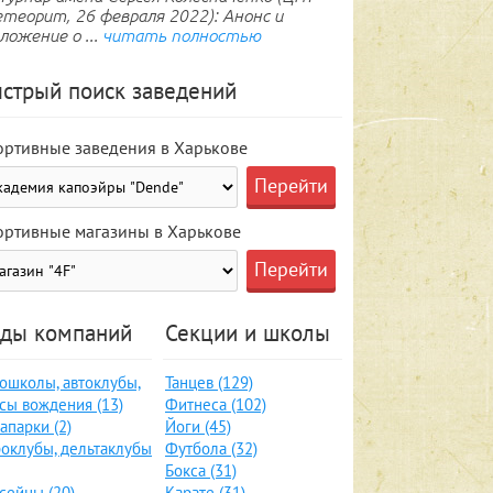
теорит, 26 февраля 2022): Анонс и
ложение о ...
читать полностью
стрый поиск заведений
ортивные заведения в Харькове
ортивные магазины в Харькове
ды компаний
Секции и школы
ошколы, автоклубы,
Танцев (129)
сы вождения (13)
Фитнеса (102)
апарки (2)
Йоги (45)
оклубы, дельтаклубы
Футбола (32)
Бокса (31)
сейны (20)
Карате (31)