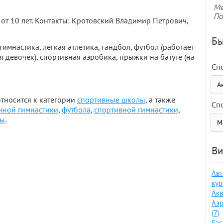
Ме
По
от 10 лет. Контакты: Кротовский Владимир Петрович,
Бы
имнастика, легкая атлетика, гандбол, футбол (работает
я девочек), спортивная аэробика, прыжки на батуте (на
Сп
тносится к категории
спортивные школы
, а также
Сп
нной гимнастики
,
футбола
,
спортивной гимнастики
,
бы
.
Ви
Авт
кур
Акв
Аэр
(7)
Бас