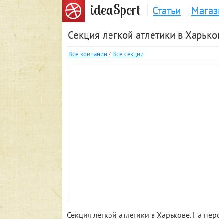
S
idea
port
Статьи
Магаз
Секция легкой атлетики в Харько
Все компании
/
Все секции
Секция легкой атлетики в Харькове. На пе