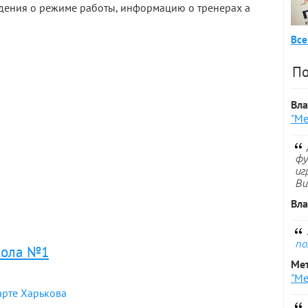
дения о режиме работы, информацию о тренерах а
Все
По
Вл
"Ме
фу
иг
Ви
Вл
по
кола №1
Ме
"Ме
арте Харькова