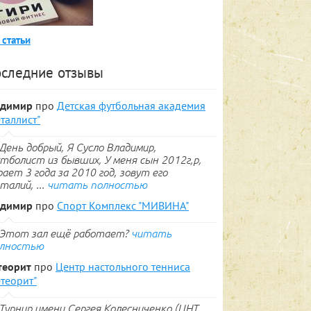
 статьи
следние отзывы
адимир
про
Детская футбольная академия
таллист"
День добрый, Я Сусло Владимир,
тболист из бывших, У меня сын 2012г,р,
рает 3 года за 2010 год, зовут его
талий, ...
читать полностью
адимир
про
Спорт Комплекс "МИВИНА"
Этот зал ещё работает?
читать
лностью
теорит
про
Центр настольного тенниса
теорит"
Турнир имени Сергея Колесниченко (ЦНТ