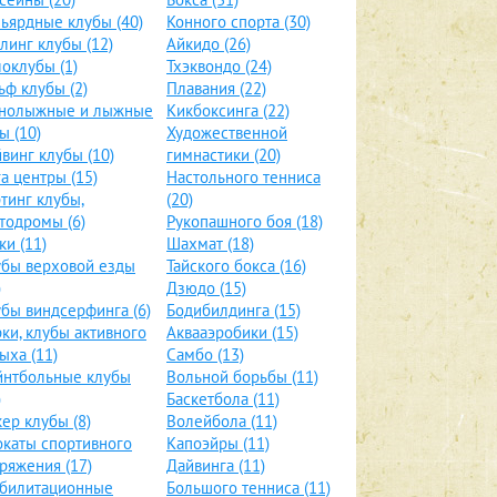
ьярдные клубы (40)
Конного спорта (30)
линг клубы (12)
Айкидо (26)
оклубы (1)
Тхэквондо (24)
ьф клубы (2)
Плавания (22)
рнолыжные и лыжные
Кикбоксинга (22)
ы (10)
Художественной
винг клубы (10)
гимнастики (20)
а центры (15)
Настольного тенниса
тинг клубы,
(20)
тодромы (6)
Рукопашного боя (18)
ки (11)
Шахмат (18)
бы верховой езды
Тайского бокса (16)
)
Дзюдо (15)
бы виндсерфинга (6)
Бодибилдинга (15)
ки, клубы активного
Аквааэробики (15)
ыха (11)
Самбо (13)
йнтбольные клубы
Вольной борьбы (11)
)
Баскетбола (11)
ер клубы (8)
Волейбола (11)
каты спортивного
Капоэйры (11)
ряжения (17)
Дайвинга (11)
абилитационные
Большого тенниса (11)