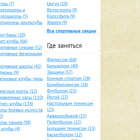
тры (7)
Цигун (10)
ллердромы и
Велоспорта (9)
лершколы (5)
Кроссфита (9)
лодромы, альпклубы
Хоккея (9)
Все спортивные секции
рт бары (20)
рт клубы (66)
Где заняться
ртивные секции (52)
ортивные федерации
Фитнесом (68)
)
Бильярдом (40)
ртивные школы (41)
Танцами (37)
дионы (9)
Конным спортом (28)
елковые клубы, тиры
Бодибилдингом (26)
Футболом (23)
нисные корты (12)
Йогой (23)
нажерные залы (110)
Настольным теннисом
нес клубы (134)
(23)
лы боевых искусств
Аквааэробикой (15)
0)
Пейнтболом (15)
лы танцев (98)
Большим теннисом (13)
 клубы (4)
Баскетболом (12)