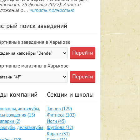
теорит, 26 февраля 2022): Анонс и
ложение о ...
читать полностью
стрый поиск заведений
ортивные заведения в Харькове
ортивные магазины в Харькове
ды компаний
Секции и школы
ошколы, автоклубы,
Танцев (129)
сы вождения (13)
Фитнеса (102)
апарки (2)
Йоги (45)
оклубы, дельтаклубы
Футбола (32)
Карате (31)
сейны (20)
Бокса (31)