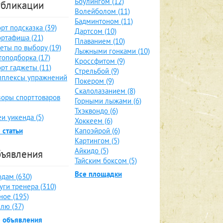
Боулингом (12)
бликации
Волейболом (11)
Бадминтоном (11)
рт подсказка (39)
Дартсом (10)
ртафиша (21)
Плаванием (10)
еты по выбору (19)
Лыжными гонками (10)
оподборка (17)
Кроссфитом (9)
рт гаджеты (11)
Стрельбой (9)
мплексы упражнений
Покером (9)
Скалолазанием (8)
оры спорттоваров
Горными лыжами (6)
Тхэквондо (6)
и уикенда (5)
Хоккеем (6)
 статьи
Капоэйрой (6)
Картингом (5)
Айкидо (5)
ъявления
Тайским боксом (5)
Все площадки
дам (630)
уги тренера (310)
ное (195)
лю (37)
е объявления