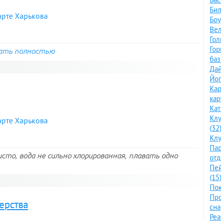
Бил
арте Харькова
Боу
Вел
Гол
Го
ать полностью
баз
Дай
Йог
Кар
кар
Кат
Клу
арте Харькова
(32
Клу
Пар
исто, вода не сильно хлорированная, плавать одно
отд
Пе
(15
Пок
Про
ерства
сна
Ре