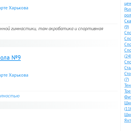
цен
арте Харькова
Ро
рол
Ска
(9)
енной гимнастики, там акробатика и спортивная
Спо
Спо
Спо
Сп
(24
кола №9
Спо
Ста
Стр
арте Харькова
(7)
Тен
Тре
олностью
Фит
Шко
(11
Шко
Яхт