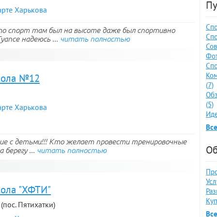
Пу
арте Харькова
Спо
 то спорт там был на высоте даже был спортивно
Спо
уапсе надеюсь ...
читать полностью
Сов
Фот
Спо
Ко
кола №12
(7)
Обз
(5)
арте Харькова
Иде
Все
е с детьми!!! Кто желает провести тренировочные
Об
берегу ...
читать полностью
Про
Усл
кола "ХФТИ"
Раз
Куп
 (пос. Пятихатки)
Вс