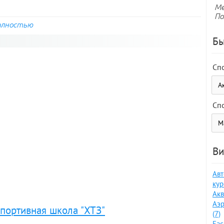
Ме
По
олностью
Бы
Сп
Сп
Ви
Авт
кур
Акв
Аэр
портивная школа "ХТЗ"
(7)
Бас