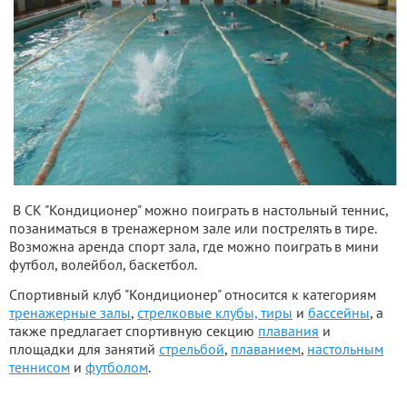
В СК "Кондиционер" можно поиграть в настольный теннис,
позаниматься в тренажерном зале или пострелять в тире.
Возможна аренда спорт зала, где можно поиграть в мини
футбол, волейбол, баскетбол.
Спортивный клуб "Кондиционер" относится к категориям
тренажерные залы
,
стрелковые клубы, тиры
и
бассейны
, а
также предлагает спортивную секцию
плавания
и
площадки для занятий
стрельбой
,
плаванием
,
настольным
теннисом
и
футболом
.