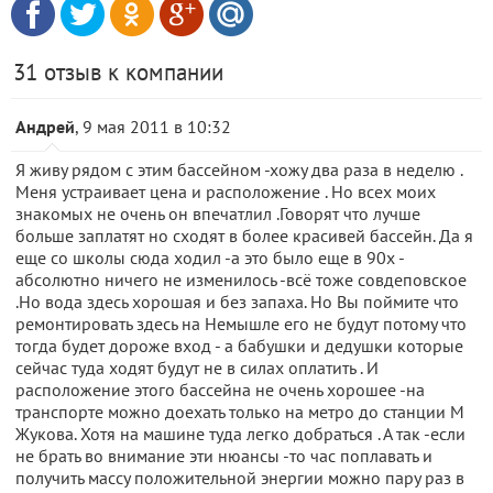
31 отзыв к компании
Андрей
, 9 мая 2011 в 10:32
Я живу рядом с этим бассейном -хожу два раза в неделю .
Меня устраивает цена и расположение . Но всех моих
знакомых не очень он впечатлил .Говорят что лучше
больше заплатят но сходят в более красивей бассейн. Да я
еще со школы сюда ходил -а это было еще в 90х -
абсолютно ничего не изменилось -всё тоже совдеповское
.Но вода здесь хорошая и без запаха. Но Вы поймите что
ремонтировать здесь на Немышле его не будут потому что
тогда будет дороже вход - а бабушки и дедушки которые
сейчас туда ходят будут не в силах оплатить . И
расположение этого бассейна не очень хорошее -на
транспорте можно доехать только на метро до станции М
Жукова. Хотя на машине туда легко добраться . А так -если
не брать во внимание эти нюансы -то час поплавать и
получить массу положительной энергии можно пару раз в