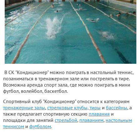
В СК "Кондиционер" можно поиграть в настольный теннис,
позаниматься в тренажерном зале или пострелять в тире.
Возможна аренда спорт зала, где можно поиграть в мини
футбол, волейбол, баскетбол.
Спортивный клуб "Кондиционер" относится к категориям
тренажерные залы
,
стрелковые клубы, тиры
и
бассейны
, а
также предлагает спортивную секцию
плавания
и
площадки для занятий
стрельбой
,
плаванием
,
настольным
теннисом
и
футболом
.