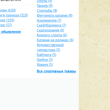
Охоты (9)
Танцев (9)
дам (630)
Стрельбы (8)
уги тренера (310)
Фигурного катания (8)
ное (195)
Альпинизма (7)
лю (37)
Скейтбординга (7)
Скалолазания (6)
е объявления
Конного спорта (6)
Катания на роликах (6)
Художественной
гимнастики (5)
Кайтинга (5)
Гребли (5)
Хоккея (5)
Все спортивные товары