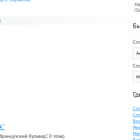
Ме
По
я
Бы
Сп
Сп
Гд
Спо
Спо
Вел
k"
Рюк
Мяч
 "Французский бульвар", 0 этаж)
Вел