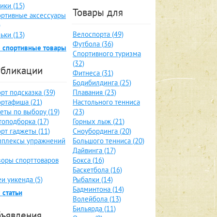
ики (15)
Товары для
ртивные аксессуары
)
Велоспорта (49)
ьки (13)
Футбола (36)
 спортивные товары
Спортивного туризма
(32)
бликации
Фитнеса (31)
Бодибилдинга (25)
рт подсказка (39)
Плавания (23)
ртафиша (21)
Настольного тенниса
еты по выбору (19)
(23)
оподборка (17)
Горных лыж (21)
рт гаджеты (11)
Сноубординга (20)
мплексы упражнений
Большого тенниса (20)
Дайвинга (17)
оры спорттоваров
Бокса (16)
Баскетбола (16)
и уикенда (5)
Рыбалки (14)
Бадминтона (14)
 статьи
Волейбола (13)
Бильярда (11)
ъявления