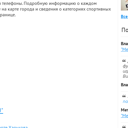
а и телефоны. Подробную информацию о каждом
 на карте города и сведения о категориях спортивных
транице.
Все
По
Вл
"Ме
фу
иг
Ви
Вл
по
U"
Ме
"Ме
арте Харькова