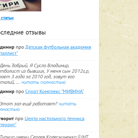
 статьи
следние отзывы
адимир
про
Детская футбольная академия
таллист"
День добрый, Я Сусло Владимир,
тболист из бывших, У меня сын 2012г,р,
рает 3 года за 2010 год, зовут его
талий, ...
читать полностью
адимир
про
Спорт Комплекс "МИВИНА"
Этот зал ещё работает?
читать
лностью
теорит
про
Центр настольного тенниса
теорит"
Турнир имени Сергея Колесниченко (ЦНТ