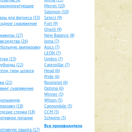
локомплектующие
Merrel (10)
)
Salomon (10)
ары для фитнеса (33)
Select (9)
ходное снаряжение
Fort (9)
)
O'neill (9)
нажеры (27)
New Balance (8)
всредства (26)
Joma (7)
больную экипировку
Asics (7)
)
LEON (7)
етки (23)
Umbro (7)
уборды (22)
Caterpillar (7)
тели, гири, штанги
Head (6)
)
Pride (6)
и (21)
Rossignol (6)
винг снаряжение
Optima (6)
)
Winner (5)
рнолыжную
Wilson (5)
пировку (18)
Cannondale (5)
дские стенки (18)
CCM (5)
ртивное питание
Schwinn (5)
)
Все производители
ртивную защита (17)