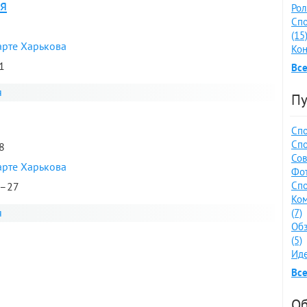
я
Рол
Спо
(15
арте Харькова
Кон
1
Все
я
Пу
Спо
Спо
8
Сов
арте Харькова
Фот
Спо
8–27
Ко
я
(7)
Обз
(5)
Иде
Все
Об