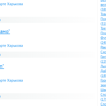
арте Харькова
ве
(38
Тов
По
я
(31
Тре
намо"
Пла
Фут
(24
арте Харькова
Рак
Сно
я
Ган
(22
п"
Лыж
Дай
(18
арте Харькова
Го
эки
Шве
Спо
я
(17
Спо