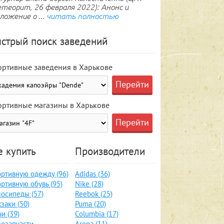
теорит, 26 февраля 2022): Анонс и
ложение о ...
читать полностью
стрый поиск заведений
ортивные заведения в Харькове
ортивные магазины в Харькове
е купить
Производители
ртивную одежду (96)
Adidas (36)
ртивную обувь (95)
Nike (28)
осипеды (57)
Reebok (25)
заки (50)
Puma (20)
и (39)
Columbia (17)
озапчасти,
Arena (11)