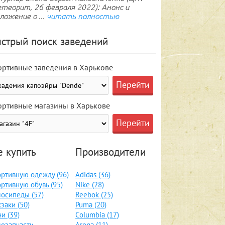
теорит, 26 февраля 2022): Анонс и
ложение о ...
читать полностью
стрый поиск заведений
ортивные заведения в Харькове
ортивные магазины в Харькове
е купить
Производители
ртивную одежду (96)
Adidas (36)
ртивную обувь (95)
Nike (28)
осипеды (57)
Reebok (25)
заки (50)
Puma (20)
и (39)
Columbia (17)
озапчасти,
Arena (11)