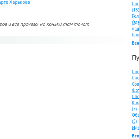
арте Харькова
Спо
(15
Рол
Оде
ров и все прочего, но коньки там точат
для
бок
Все
Пу
Спо
Спо
Сов
Фот
Спо
Ко
(7)
Обз
(5)
Иде
Все