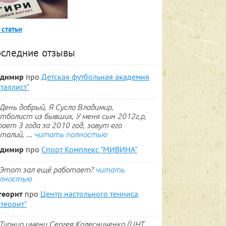
 статьи
следние отзывы
адимир
про
Детская футбольная академия
таллист"
День добрый, Я Сусло Владимир,
тболист из бывших, У меня сын 2012г,р,
рает 3 года за 2010 год, зовут его
талий, ...
читать полностью
адимир
про
Спорт Комплекс "МИВИНА"
Этот зал ещё работает?
читать
лностью
теорит
про
Центр настольного тенниса
теорит"
Турнир имени Сергея Колесниченко (ЦНТ