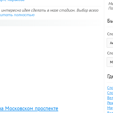
Ме
По
интересна идея сделать в маге стадион. Выбор всего
читать полностью
Бы
Сп
Сп
Гд
Спо
Спо
Вел
Рюк
 на Московском проспекте
Мяч
Вел