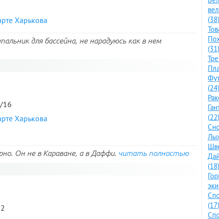
ве
(38
арте Харькова
Тов
По
альник для бассейна, не нарадуюсь как в нем
(31
Тре
Пла
Фут
(24
Рак
4/16
Ган
(22
арте Харькова
Сно
Лыж
Шве
но. Он не в Караване, а в Даффи.
читать полностью
Дай
(18
Го
эки
Спо
(17
12
Спо