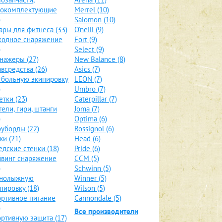
локомплектующие
Merrel (10)
)
Salomon (10)
ары для фитнеса (33)
O'neill (9)
ходное снаряжение
Fort (9)
)
Select (9)
нажеры (27)
New Balance (8)
всредства (26)
Asics (7)
больную экипировку
LEON (7)
)
Umbro (7)
етки (23)
Caterpillar (7)
тели, гири, штанги
Joma (7)
)
Optima (6)
уборды (22)
Rossignol (6)
и (21)
Head (6)
дские стенки (18)
Pride (6)
винг снаряжение
CCM (5)
)
Schwinn (5)
рнолыжную
Winner (5)
пировку (18)
Wilson (5)
ртивное питание
Cannondale (5)
)
Все производители
ртивную защита (17)