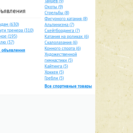
Танцев (9)
Охоты (9)
ъявления
Стрельбы (8)
Фигурного катания (8)
дам (630)
Альпинизма (7)
уги тренера (310)
Скейтбординга (7)
ное (195)
Катания на роликах (6)
лю (37)
Скалолазания (6)
Конного спорта (6)
е объявления
Художественной
гимнастики (5)
Кайтинга (5)
Хоккея (5)
Гребли (5)
Все спортивные товары