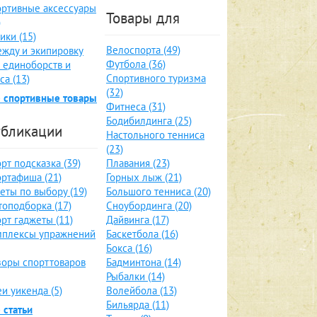
ртивные аксессуары
Товары для
)
ики (15)
Велоспорта (49)
жду и экипировку
Футбола (36)
 единоборств и
Спортивного туризма
са (13)
(32)
 спортивные товары
Фитнеса (31)
Бодибилдинга (25)
бликации
Настольного тенниса
(23)
рт подсказка (39)
Плавания (23)
ртафиша (21)
Горных лыж (21)
еты по выбору (19)
Большого тенниса (20)
оподборка (17)
Сноубординга (20)
рт гаджеты (11)
Дайвинга (17)
мплексы упражнений
Баскетбола (16)
Бокса (16)
оры спорттоваров
Бадминтона (14)
Рыбалки (14)
и уикенда (5)
Волейбола (13)
Бильярда (11)
 статьи