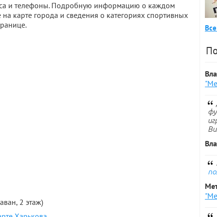
реса и телефоны. Подробную информацию о каждом
 на карте города и сведения о категориях спортивных
транице.
Все
По
Вл
"Ме
фу
иг
Ви
Вл
по
Ме
"Ме
раван, 2 этаж)
арте Харькова