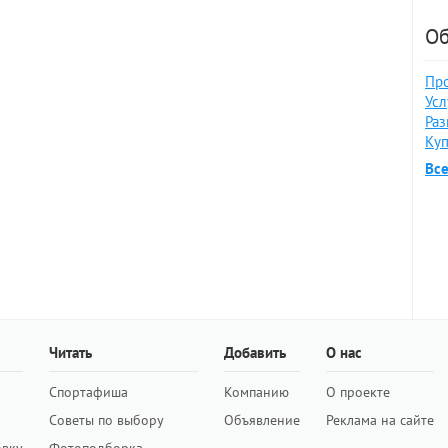
Об
Про
Усл
Раз
Куп
Вс
Читать
Добавить
О нас
Спортафиша
Компанию
О проекте
Советы по выбору
Объявление
Реклама на сайте