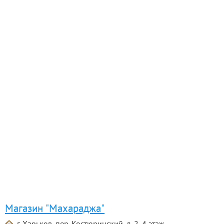
Магазин "Махараджа"
г. Харьков, пер. Костюринский, д. 2, 4 этаж