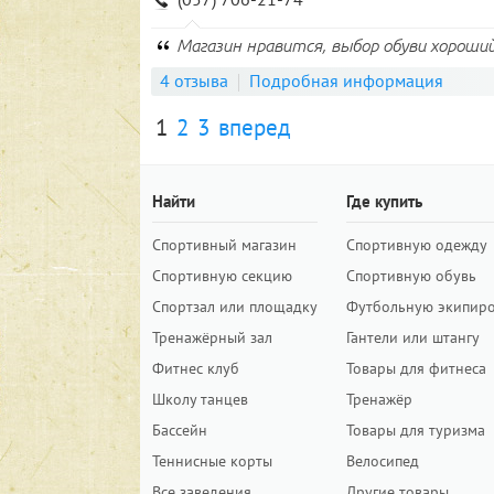
Магазин нравится, выбор обуви хороший
4 отзыва
Подробная информация
1
2
3
вперед
Найти
Где купить
Спортивный магазин
Спортивную одежду
Спортивную секцию
Спортивную обувь
Спортзал или площадку
Футбольную экипир
Тренажёрный зал
Гантели или штангу
Фитнес клуб
Товары для фитнеса
Школу танцев
Тренажёр
Бассейн
Товары для туризма
Теннисные корты
Велосипед
Все заведения
Другие товары