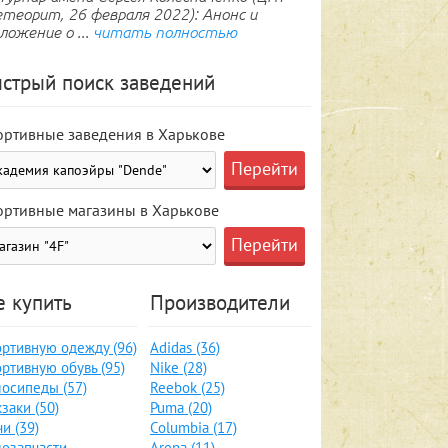
теорит, 26 февраля 2022): Анонс и
ложение о ...
читать полностью
стрый поиск заведений
ортивные заведения в Харькове
ортивные магазины в Харькове
е купить
Производители
ртивную одежду (96)
Adidas (36)
ртивную обувь (95)
Nike (28)
осипеды (57)
Reebok (25)
заки (50)
Puma (20)
и (39)
Columbia (17)
озапчасти,
Arena (11)