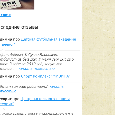
 статьи
следние отзывы
адимир
про
Детская футбольная академия
таллист"
День добрый, Я Сусло Владимир,
тболист из бывших, У меня сын 2012г,р,
рает 3 года за 2010 год, зовут его
талий, ...
читать полностью
адимир
про
Спорт Комплекс "МИВИНА"
Этот зал ещё работает?
читать
лностью
теорит
про
Центр настольного тенниса
теорит"
Турнир имени Сергея Колесниченко (ЦНТ