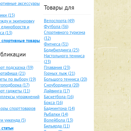
ртивные аксессуары
Товары для
)
ики (15)
Велоспорта (49)
жду и экипировку
Футбола (36)
 единоборств и
Спортивного туризма
са (13)
(32)
 спортивные товары
Фитнеса (31)
Бодибилдинга (25)
бликации
Настольного тенниса
(23)
рт подсказка (39)
Плавания (23)
ртафиша (21)
Горных лыж (21)
еты по выбору (19)
Большого тенниса (20)
оподборка (17)
Сноубординга (20)
рт гаджеты (11)
Дайвинга (17)
мплексы упражнений
Баскетбола (16)
Бокса (16)
оры спорттоваров
Бадминтона (14)
Рыбалки (14)
и уикенда (5)
Волейбола (13)
Бильярда (11)
 статьи