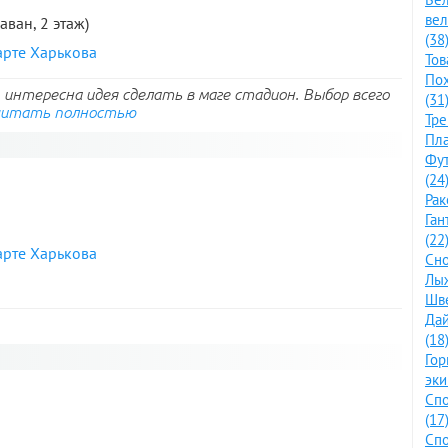
ве
раван, 2 этаж)
(38
арте Харькова
Тов
По
интересна идея сделать в маге стадион. Выбор всего
(31
читать полностью
Тре
Пла
Фут
(24
Рак
Ган
(22
арте Харькова
Сно
Лыж
Шве
Дай
(18
Го
эки
Спо
(17
Спо