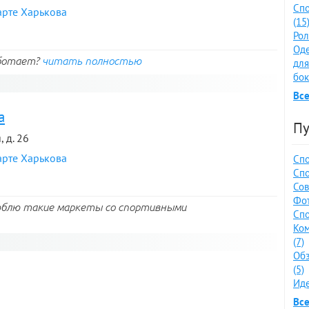
Спо
арте Харькова
(15
Рол
Оде
аботает?
читать полностью
для
бок
Все
а
Пу
 д. 26
арте Харькова
Спо
Спо
Сов
Фот
люблю такие маркеты со спортивными
Спо
Ко
(7)
Обз
(5)
Иде
Все