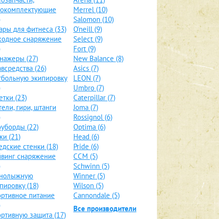
локомплектующие
Merrel (10)
)
Salomon (10)
ары для фитнеса (33)
O'neill (9)
ходное снаряжение
Select (9)
)
Fort (9)
нажеры (27)
New Balance (8)
всредства (26)
Asics (7)
больную экипировку
LEON (7)
)
Umbro (7)
етки (23)
Caterpillar (7)
тели, гири, штанги
Joma (7)
)
Rossignol (6)
уборды (22)
Optima (6)
и (21)
Head (6)
дские стенки (18)
Pride (6)
винг снаряжение
CCM (5)
)
Schwinn (5)
рнолыжную
Winner (5)
пировку (18)
Wilson (5)
ртивное питание
Cannondale (5)
)
Все производители
ртивную защита (17)