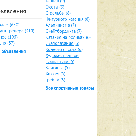
Танцев (9)
Охоты (9)
ъявления
Стрельбы (8)
Фигурного катания (8)
дам (630)
Альпинизма (7)
уги тренера (310)
Скейтбординга (7)
ное (195)
Катания на роликах (6)
лю (37)
Скалолазания (6)
Конного спорта (6)
е объявления
Художественной
гимнастики (5)
Кайтинга (5)
Хоккея (5)
Гребли (5)
Все спортивные товары