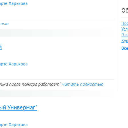
арте Харькова
Об
Про
стью
Усл
Раз
Куп
й
Вс
арте Харькова
нина после пожара работает?
читать полностью
ый Универмаг"
арте Харькова