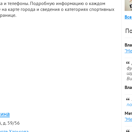
еса и телефоны. Подробную информацию о каждом
 на карте города и сведения о категориях спортивных
транице.
Все
По
Вл
"Ме
фу
иг
Ви
Вл
по
аина
Ме
"Ме
, д. 59/56
арте Харькова