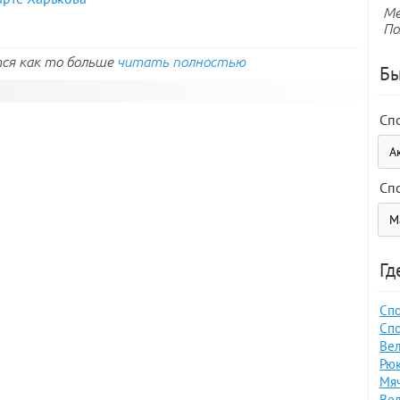
Ме
По
ся как то больше
читать полностью
Бы
Сп
Сп
Гд
Спо
Спо
Вел
Рюк
Мяч
Вел