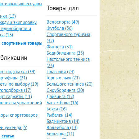
ртивные аксессуары
Товары для
)
ики (15)
Велоспорта (49)
жду и экипировку
Футбола (36)
 единоборств и
Спортивного туризма
са (13)
(32)
 спортивные товары
Фитнеса (31)
Бодибилдинга (25)
бликации
Настольного тенниса
(23)
рт подсказка (39)
Плавания (23)
ртафиша (21)
Горных лыж (21)
еты по выбору (19)
Большого тенниса (20)
оподборка (17)
Сноубординга (20)
рт гаджеты (11)
Дайвинга (17)
мплексы упражнений
Баскетбола (16)
Бокса (16)
оры спорттоваров
Рыбалки (14)
Бадминтона (14)
и уикенда (5)
Волейбола (13)
Бильярда (11)
 статьи