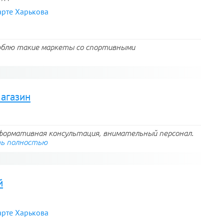
арте Харькова
люблю такие маркеты со спортивными
магазин
формативная консультация, внимательный персонал.
ь полностью
й
арте Харькова