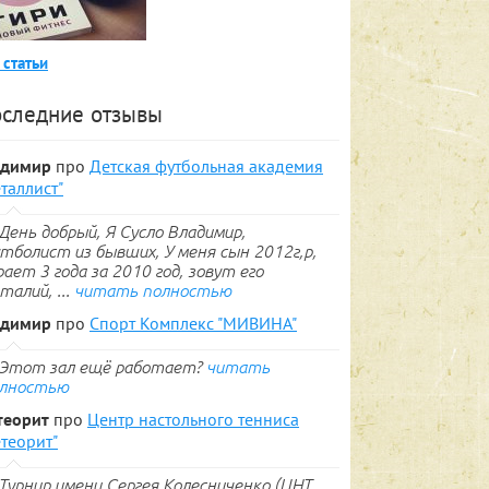
 статьи
следние отзывы
адимир
про
Детская футбольная академия
таллист"
День добрый, Я Сусло Владимир,
тболист из бывших, У меня сын 2012г,р,
рает 3 года за 2010 год, зовут его
талий, ...
читать полностью
адимир
про
Спорт Комплекс "МИВИНА"
Этот зал ещё работает?
читать
лностью
теорит
про
Центр настольного тенниса
теорит"
Турнир имени Сергея Колесниченко (ЦНТ