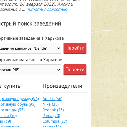
теорит, 26 февраля 2022): Анонс и
ложение о ...
читать полностью
стрый поиск заведений
ортивные заведения в Харькове
ортивные магазины в Харькове
е купить
Производители
ртивную одежду (96)
Adidas (36)
ртивную обувь (95)
Nike (28)
осипеды (57)
Reebok (25)
заки (50)
Puma (20)
и (39)
Columbia (17)
озапчасти,
Arena (11)