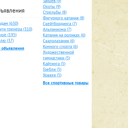
Танцев (9)
Охоты (9)
ъявления
Стрельбы (8)
Фигурного катания (8)
дам (630)
Скейтбординга (7)
уги тренера (310)
Альпинизма (7)
ное (195)
Катания на роликах (6)
лю (37)
Скалолазания (6)
Конного спорта (6)
е объявления
Художественной
гимнастики (5)
Кайтинга (5)
Гребли (5)
Хоккея (5)
Все спортивные товары