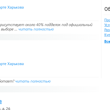
арте Харькова
Об
Про
 присутствует около 40% подделок под официальный
Усл
выборе ...
читать полностью
Раз
Куп
Вс
арте Харькова
аботает?
читать полностью
а
 д. 26