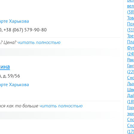
ве
(38
Тов
арте Харькова
По
0, +38 (067) 579-90-80
(31
Тре
Пла
? Цена?
читать полностью
Фут
(24
Рак
аина
Ган
(22
, д. 59/56
Сно
Лыж
арте Харькова
Шве
Дай
(18
ся как то больше
читать полностью
Го
эки
Спо
Спо
(17