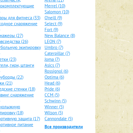
локомплектующие
Merrel (10)
)
Salomon (10)
ары для фитнеса (33)
O'neill (9)
ходное снаряжение
Select (9)
)
Fort (9)
нажеры (27)
New Balance (8)
всредства (26)
LEON (7)
больную экипировку
Umbro (7)
)
Caterpillar (7)
етки (23)
Joma (7)
тели, гири, штанги
Asics (7)
)
Rossignol (6)
уборды (22)
Optima (6)
и (21)
Head (6)
дские стенки (18)
Pride (6)
винг снаряжение
CCM (5)
)
Schwinn (5)
рнолыжную
Winner (5)
пировку (18)
Wilson (5)
ртивную защита (17)
Cannondale (5)
ртивное питание
Все производители
)