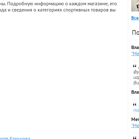
фоны. Подробную информацию о каждом магазине, его
да и сведения о категориях спортивных товаров вы
Все
По
Вл
"Ме
фу
иг
Ви
Вл
по
Ме
"Ме
арте Харькова