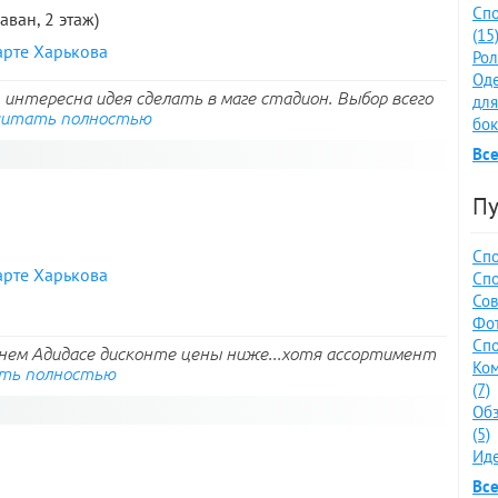
Спо
раван, 2 этаж)
(15
арте Харькова
Рол
Оде
интересна идея сделать в маге стадион. Выбор всего
для
читать полностью
бок
Все
Пу
Спо
арте Харькова
Спо
Сов
Фот
Спо
еднем Адидасе дисконте цены ниже...хотя ассортимент
Ко
ть полностью
(7)
Обз
(5)
Иде
Все