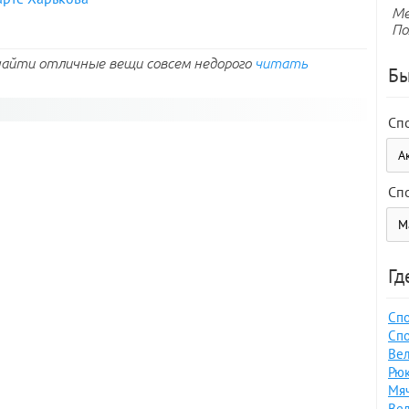
Ме
По
найти отличные вещи совсем недорого
читать
Бы
Сп
Сп
Гд
Спо
Спо
Вел
Рюк
Мяч
Вел