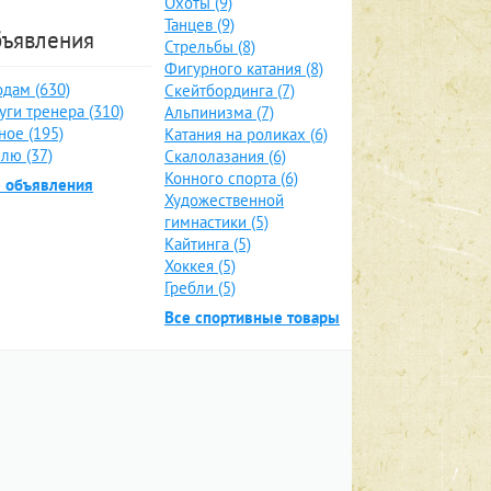
Охоты (9)
Танцев (9)
ъявления
Стрельбы (8)
Фигурного катания (8)
дам (630)
Скейтбординга (7)
уги тренера (310)
Альпинизма (7)
ное (195)
Катания на роликах (6)
лю (37)
Скалолазания (6)
Конного спорта (6)
е объявления
Художественной
гимнастики (5)
Кайтинга (5)
Хоккея (5)
Гребли (5)
Все спортивные товары