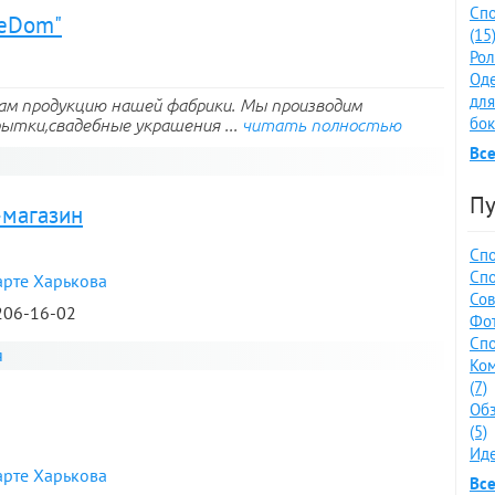
Спо
eeDom"
(15
Рол
Оде
для
ам продукцию нашей фабрики. Мы производим
бок
ытки,свадебные украшения ...
читать полностью
Все
Пу
-магазин
Спо
Спо
арте Харькова
Сов
 206-16-02
Фот
Спо
я
Ко
(7)
Обз
(5)
Иде
арте Харькова
Все