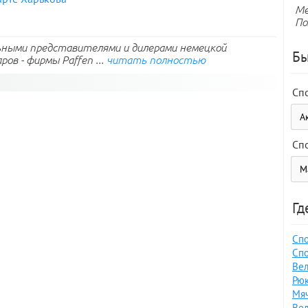
Ме
По
ьными представителями и дилерами немецкой
Бы
ов - фирмы Paffen ...
читать полностью
Сп
Сп
Гд
Спо
Спо
Вел
Рюк
Мяч
Вел