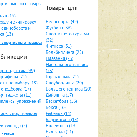
ртивные аксессуары
Товары для
)
ики (15)
Велоспорта (49)
жду и экипировку
Футбола (36)
 единоборств и
Спортивного туризма
са (13)
(32)
 спортивные товары
Фитнеса (31)
Бодибилдинга (25)
бликации
Плавания (23)
Настольного тенниса
рт подсказка (39)
(23)
ртафиша (21)
Горных лыж (21)
еты по выбору (19)
Сноубординга (20)
оподборка (17)
Большого тенниса (20)
рт гаджеты (11)
Дайвинга (17)
мплексы упражнений
Баскетбола (16)
Бокса (16)
оры спорттоваров
Рыбалки (14)
Бадминтона (14)
и уикенда (5)
Волейбола (13)
Бильярда (11)
 статьи