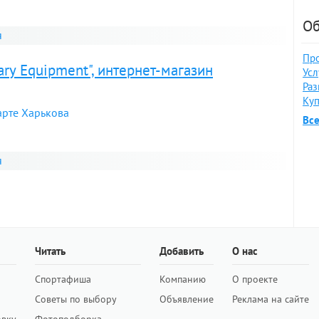
Об
я
Про
ary Equipment", интернет-магазин
Усл
Раз
Куп
арте Харькова
Вс
я
Читать
Добавить
О нас
Спортафиша
Компанию
О проекте
Советы по выбору
Объявление
Реклама на сайте