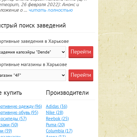
теорит, 26 февраля 2022): Анонс и
ложение о ...
читать полностью
стрый поиск заведений
ортивные заведения в Харькове
ортивные магазины в Харькове
е купить
Производители
ртивную одежду (96)
Adidas (36)
ртивную обувь (95)
Nike (28)
осипеды (57)
Reebok (25)
заки (50)
Puma (20)
и (39)
Columbia (17)
озапчасти,
Arena (11)