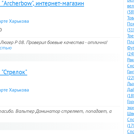
"Archerbow", интернет-магазин
ве
(38
Тов
арте Харькова
По
0
(31
Тре
Пла
югер Р 08. Проверил боевые качества - отлично!
остью
Фут
(24
Рак
Сно
 "Стрелок"
Ган
(22
Лыж
арте Харькова
Дай
(18
Го
эки
асибо. Вальтер Доминатор стреляет, попадает, а
Шве
Спо
(17
Спо