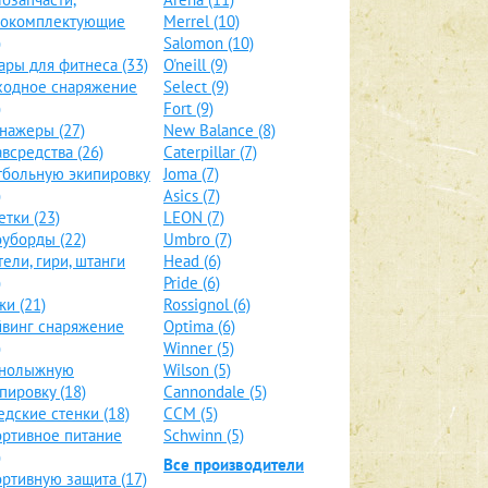
локомплектующие
Merrel (10)
)
Salomon (10)
ары для фитнеса (33)
O'neill (9)
ходное снаряжение
Select (9)
)
Fort (9)
нажеры (27)
New Balance (8)
всредства (26)
Caterpillar (7)
больную экипировку
Joma (7)
)
Asics (7)
етки (23)
LEON (7)
уборды (22)
Umbro (7)
тели, гири, штанги
Head (6)
)
Pride (6)
и (21)
Rossignol (6)
винг снаряжение
Optima (6)
)
Winner (5)
рнолыжную
Wilson (5)
пировку (18)
Cannondale (5)
дские стенки (18)
CCM (5)
ртивное питание
Schwinn (5)
)
Все производители
ртивную защита (17)