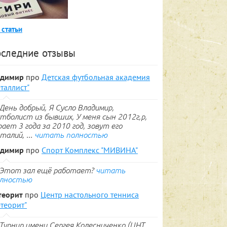
 статьи
следние отзывы
адимир
про
Детская футбольная академия
таллист"
День добрый, Я Сусло Владимир,
тболист из бывших, У меня сын 2012г,р,
рает 3 года за 2010 год, зовут его
талий, ...
читать полностью
адимир
про
Спорт Комплекс "МИВИНА"
Этот зал ещё работает?
читать
лностью
теорит
про
Центр настольного тенниса
теорит"
Турнир имени Сергея Колесниченко (ЦНТ