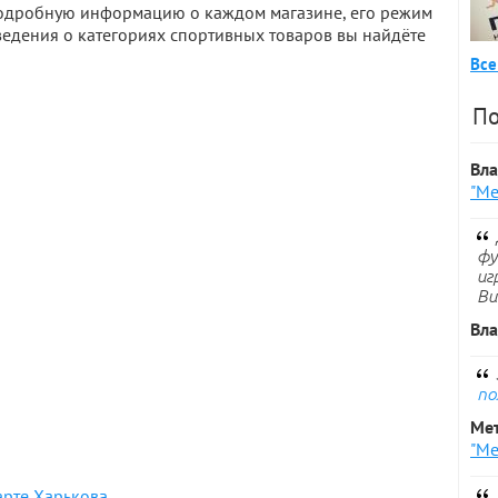
 Подробную информацию о каждом магазине, его режим
ведения о категориях спортивных товаров вы найдёте
Все
По
Вл
"Ме
фу
иг
Ви
Вл
по
Ме
"Ме
3
арте Харькова