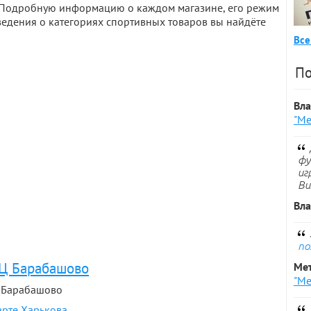
. Подробную информацию о каждом магазине, его режим
ведения о категориях спортивных товаров вы найдёте
Все
По
Вл
"Ме
фу
иг
Ви
Вл
по
 ТЦ Барабашово
Ме
"Ме
ТЦ Барабашово
арте Харькова