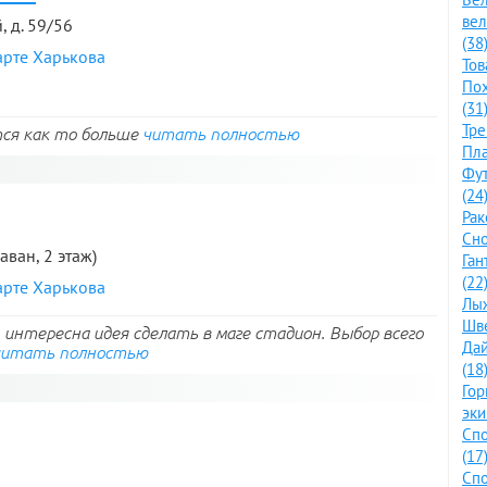
ве
, д. 59/56
(38
арте Харькова
Тов
По
(31
Тре
ся как то больше
читать полностью
Пла
Фут
(24
Рак
Сно
раван, 2 этаж)
Ган
(22
арте Харькова
Лыж
Шве
интересна идея сделать в маге стадион. Выбор всего
Дай
читать полностью
(18
Го
эки
Спо
(17
Спо