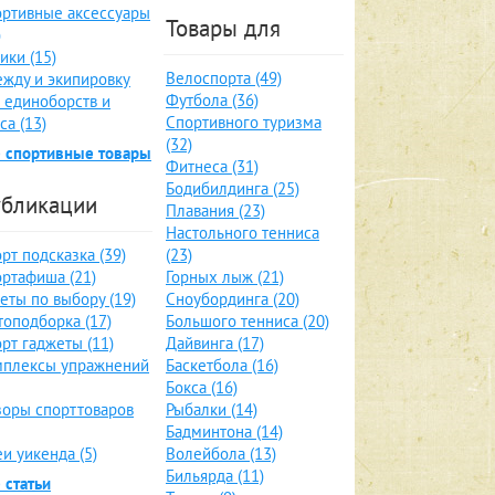
ртивные аксессуары
Товары для
)
ики (15)
Велоспорта (49)
жду и экипировку
Футбола (36)
 единоборств и
Спортивного туризма
са (13)
(32)
 спортивные товары
Фитнеса (31)
Бодибилдинга (25)
бликации
Плавания (23)
Настольного тенниса
рт подсказка (39)
(23)
ртафиша (21)
Горных лыж (21)
еты по выбору (19)
Сноубординга (20)
оподборка (17)
Большого тенниса (20)
рт гаджеты (11)
Дайвинга (17)
мплексы упражнений
Баскетбола (16)
Бокса (16)
оры спорттоваров
Рыбалки (14)
Бадминтона (14)
и уикенда (5)
Волейбола (13)
Бильярда (11)
 статьи