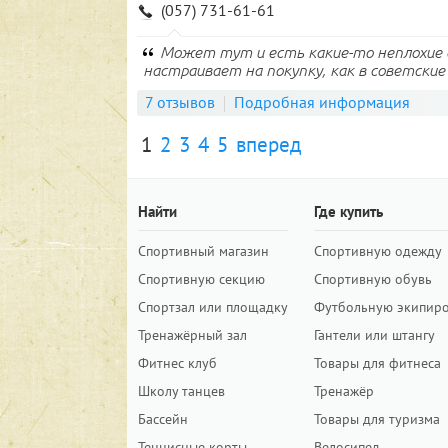
(057) 731-61-61
Может тут и есть какие-то неплохие 
настраивает на покупку, как в советские 
7 отзывов
Подробная информация
1
2
3
4
5
вперед
Найти
Где купить
Спортивный магазин
Спортивную одежду
Спортивную секцию
Спортивную обувь
Спортзал или площадку
Футбольную экипир
Тренажёрный зал
Гантели или штангу
Фитнес клуб
Товары для фитнеса
Школу танцев
Тренажёр
Бассейн
Товары для туризма
Теннисные корты
Велосипед