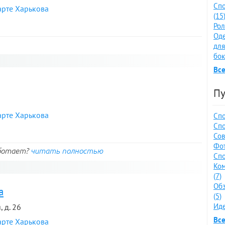
Спо
арте Харькова
(15
Рол
Оде
для
бок
Все
Пу
арте Харькова
Спо
Спо
Сов
Фот
аботает?
читать полностью
Спо
Ко
(7)
Обз
а
(5)
Иде
 д. 26
Все
арте Харькова