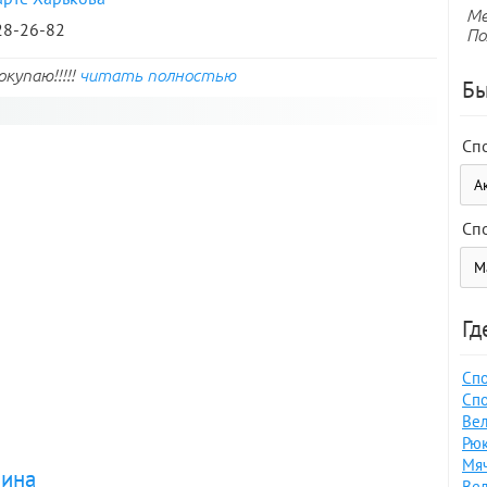
Ме
728-26-82
По
купаю!!!!!
читать полностью
Бы
Сп
Сп
Гд
Спо
Спо
Вел
Рюк
Мяч
аина
Вел