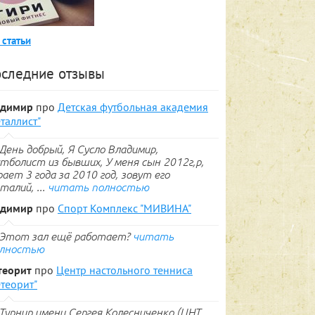
 статьи
следние отзывы
адимир
про
Детская футбольная академия
таллист"
День добрый, Я Сусло Владимир,
тболист из бывших, У меня сын 2012г,р,
рает 3 года за 2010 год, зовут его
талий, ...
читать полностью
адимир
про
Спорт Комплекс "МИВИНА"
Этот зал ещё работает?
читать
лностью
теорит
про
Центр настольного тенниса
теорит"
Турнир имени Сергея Колесниченко (ЦНТ