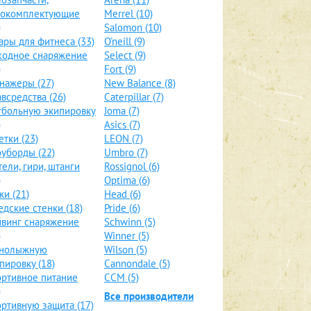
локомплектующие
Merrel (10)
)
Salomon (10)
ары для фитнеса (33)
O'neill (9)
ходное снаряжение
Select (9)
)
Fort (9)
нажеры (27)
New Balance (8)
всредства (26)
Caterpillar (7)
больную экипировку
Joma (7)
)
Asics (7)
етки (23)
LEON (7)
уборды (22)
Umbro (7)
тели, гири, штанги
Rossignol (6)
)
Optima (6)
и (21)
Head (6)
дские стенки (18)
Pride (6)
винг снаряжение
Schwinn (5)
)
Winner (5)
рнолыжную
Wilson (5)
пировку (18)
Cannondale (5)
ртивное питание
CCM (5)
)
Все производители
ртивную защита (17)