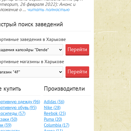
теорит, 26 февраля 2022): Анонс и
ложение о ...
читать полностью
стрый поиск заведений
ортивные заведения в Харькове
ортивные магазины в Харькове
е купить
Производители
ртивную одежду (96)
Adidas (36)
ртивную обувь (95)
Nike (28)
осипеды (57)
Reebok (25)
заки (50)
Puma (20)
и (39)
Columbia (17)
озапчасти,
Arena (11)