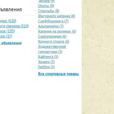
Танцев (9)
Охоты (9)
ъявления
Стрельбы (8)
Фигурного катания (8)
дам (630)
Скейтбординга (7)
уги тренера (310)
Альпинизма (7)
ное (195)
Катания на роликах (6)
лю (37)
Скалолазания (6)
Конного спорта (6)
е объявления
Художественной
гимнастики (5)
Кайтинга (5)
Хоккея (5)
Гребли (5)
Все спортивные товары