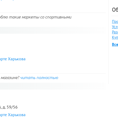
Об
люблю такие маркеты со спортивными
Про
Усл
Раз
Куп
Вс
арте Харькова
в магазине?
читать полностью
, д. 59/56
арте Харькова