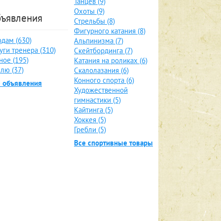
Танцев (9)
Охоты (9)
ъявления
Стрельбы (8)
Фигурного катания (8)
дам (630)
Альпинизма (7)
уги тренера (310)
Скейтбординга (7)
ное (195)
Катания на роликах (6)
лю (37)
Скалолазания (6)
Конного спорта (6)
е объявления
Художественной
гимнастики (5)
Кайтинга (5)
Хоккея (5)
Гребли (5)
Все спортивные товары