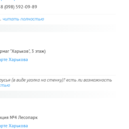
38 (098) 592-09-89
т.
читать полностью
рмаг "Харьков", 3 этаж)
арте Харькова
усья (в виде уголка на стенку)? есть ли возможность
стью
танция №4 Лесопарк
арте Харькова