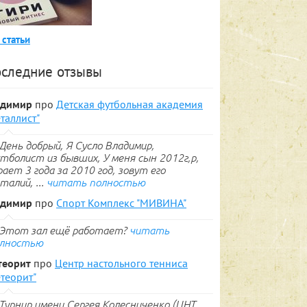
 статьи
следние отзывы
адимир
про
Детская футбольная академия
таллист"
День добрый, Я Сусло Владимир,
тболист из бывших, У меня сын 2012г,р,
рает 3 года за 2010 год, зовут его
талий, ...
читать полностью
адимир
про
Спорт Комплекс "МИВИНА"
Этот зал ещё работает?
читать
лностью
теорит
про
Центр настольного тенниса
теорит"
Турнир имени Сергея Колесниченко (ЦНТ