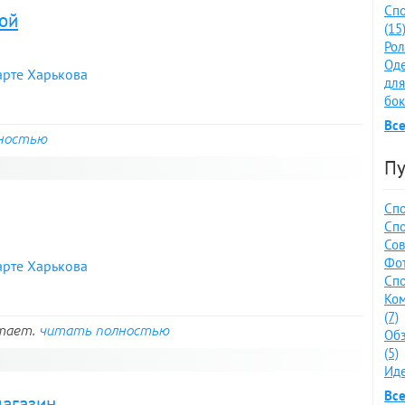
Спо
кой
(15
Рол
Оде
арте Харькова
для
бок
Все
ностью
Пу
Спо
Спо
Сов
Фот
арте Харькова
Спо
Ко
(7)
отает.
читать полностью
Обз
(5)
Иде
Все
магазин