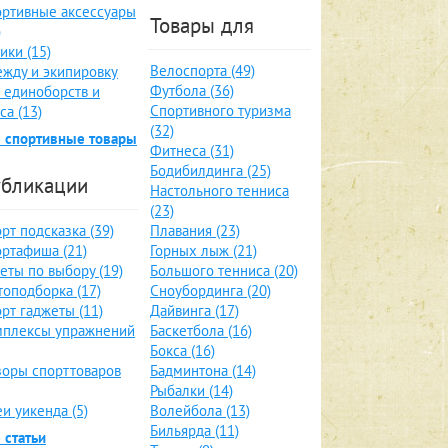
ртивные аксессуары
Товары для
)
ики (15)
Велоспорта (49)
жду и экипировку
Футбола (36)
 единоборств и
Спортивного туризма
са (13)
(32)
 спортивные товары
Фитнеса (31)
Бодибилдинга (25)
бликации
Настольного тенниса
(23)
рт подсказка (39)
Плавания (23)
ртафиша (21)
Горных лыж (21)
еты по выбору (19)
Большого тенниса (20)
оподборка (17)
Сноубординга (20)
рт гаджеты (11)
Дайвинга (17)
мплексы упражнений
Баскетбола (16)
Бокса (16)
оры спорттоваров
Бадминтона (14)
Рыбалки (14)
и уикенда (5)
Волейбола (13)
Бильярда (11)
 статьи