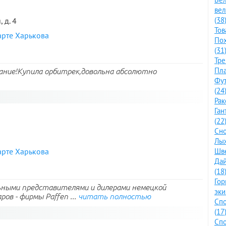
ве
(38
 д. 4
Тов
арте Харькова
По
(31
Тре
Пла
ание!Купила орбитрек,довольна абсолютно
Фут
(24
Рак
Ган
(22
Сно
3
Лыж
арте Харькова
Шве
Дай
(18
Го
ьными представителями и дилерами немецкой
эки
ов - фирмы Paffen ...
читать полностью
Спо
(17
Спо