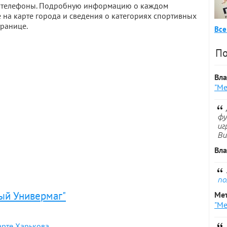
а и телефоны. Подробную информацию о каждом
 на карте города и сведения о категориях спортивных
транице.
Все
По
Вл
"Ме
фу
иг
Ви
Вл
по
ый Универмаг"
Ме
"Ме
арте Харькова