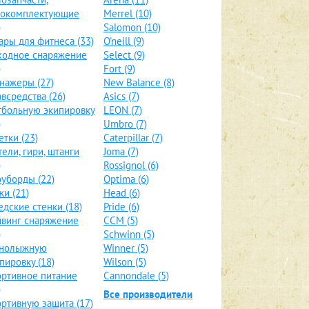
локомплектующие
Merrel (10)
)
Salomon (10)
ары для фитнеса (33)
O'neill (9)
ходное снаряжение
Select (9)
)
Fort (9)
нажеры (27)
New Balance (8)
всредства (26)
Asics (7)
больную экипировку
LEON (7)
)
Umbro (7)
етки (23)
Caterpillar (7)
тели, гири, штанги
Joma (7)
)
Rossignol (6)
уборды (22)
Optima (6)
и (21)
Head (6)
дские стенки (18)
Pride (6)
винг снаряжение
CCM (5)
)
Schwinn (5)
рнолыжную
Winner (5)
пировку (18)
Wilson (5)
ртивное питание
Cannondale (5)
)
Все производители
ртивную защита (17)