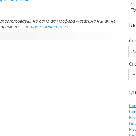
Ме
По
спорттовары, но сама атмосфера магазина никак не
Бы
времена ...
читать полностью
Сп
Сп
Гд
Спо
Спо
Вел
Рюк
Мяч
Вел