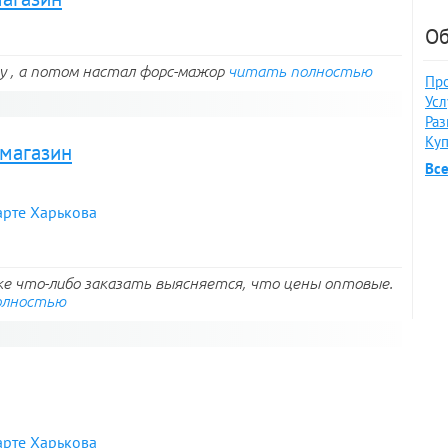
Об
ву , а потом настал форс-мажор
читать полностью
Про
Усл
Раз
Куп
-магазин
Вс
арте Харькова
ке что-либо заказать выясняется, что цены оптовые.
олностью
арте Харькова