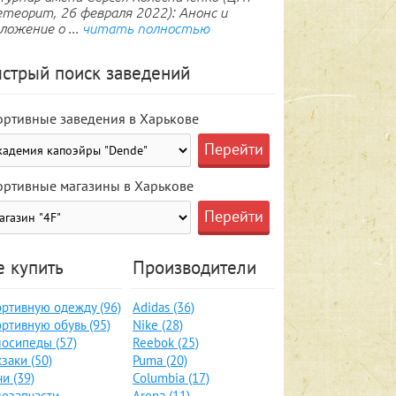
теорит, 26 февраля 2022): Анонс и
ложение о ...
читать полностью
стрый поиск заведений
ортивные заведения в Харькове
ортивные магазины в Харькове
е купить
Производители
ртивную одежду (96)
Adidas (36)
ртивную обувь (95)
Nike (28)
осипеды (57)
Reebok (25)
заки (50)
Puma (20)
и (39)
Columbia (17)
озапчасти,
Arena (11)