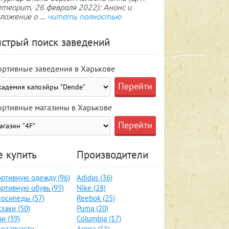
теорит, 26 февраля 2022): Анонс и
ложение о ...
читать полностью
стрый поиск заведений
ортивные заведения в Харькове
ортивные магазины в Харькове
е купить
Производители
ртивную одежду (96)
Adidas (36)
ртивную обувь (95)
Nike (28)
осипеды (57)
Reebok (25)
заки (50)
Puma (20)
и (39)
Columbia (17)
озапчасти,
Arena (11)