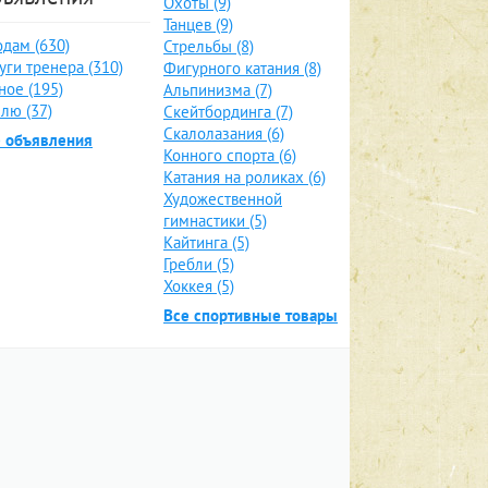
Охоты (9)
Танцев (9)
дам (630)
Стрельбы (8)
уги тренера (310)
Фигурного катания (8)
ное (195)
Альпинизма (7)
лю (37)
Скейтбординга (7)
Скалолазания (6)
е объявления
Конного спорта (6)
Катания на роликах (6)
Художественной
гимнастики (5)
Кайтинга (5)
Гребли (5)
Хоккея (5)
Все спортивные товары