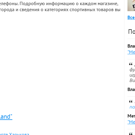
 телефоны. Подробную информацию о каждом магазине,
города и сведения о категориях спортивных товаров вы
Все
По
Вл
"Ме
фу
иг
Ви
Вл
по
land"
Ме
"Ме
арте Харькова