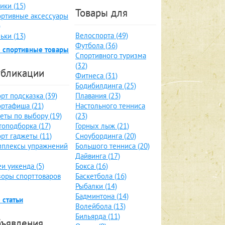
ики (15)
Товары для
ртивные аксессуары
)
Велоспорта (49)
ьки (13)
Футбола (36)
 спортивные товары
Спортивного туризма
(32)
бликации
Фитнеса (31)
Бодибилдинга (25)
рт подсказка (39)
Плавания (23)
ртафиша (21)
Настольного тенниса
еты по выбору (19)
(23)
оподборка (17)
Горных лыж (21)
рт гаджеты (11)
Сноубординга (20)
мплексы упражнений
Большого тенниса (20)
Дайвинга (17)
и уикенда (5)
Бокса (16)
оры спорттоваров
Баскетбола (16)
Рыбалки (14)
Бадминтона (14)
 статьи
Волейбола (13)
Бильярда (11)
ъявления