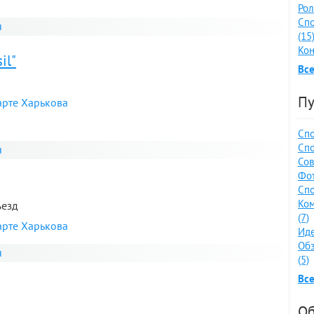
Рол
Спо
я
(15
Кон
il"
Все
Пу
арте Харькова
Спо
Спо
я
Сов
Фот
Спо
Ко
ъезд
(7)
арте Харькова
Иде
Обз
я
(5)
Все
Об