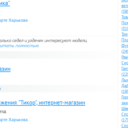
ика"
ве
(38
Тов
арте Харькова
По
(31
Тре
Пла
олько седел и уздечек интересуют модели,
итать полностью
Фут
(24
Рак
Сно
азин
Ган
(22
Лыж
Дай
я
(18
Го
жения "Тикор", интернет-магазин
эки
Шве
ъезд
Спо
арте Харькова
(17
Спо