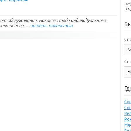
Ме
По
е от обслуживания. Никакого тебе индивидуального
Бы
олтовней с ...
читать полностью
Сп
Сп
Гд
Спо
Спо
Вел
Рюк
Мяч
Вел