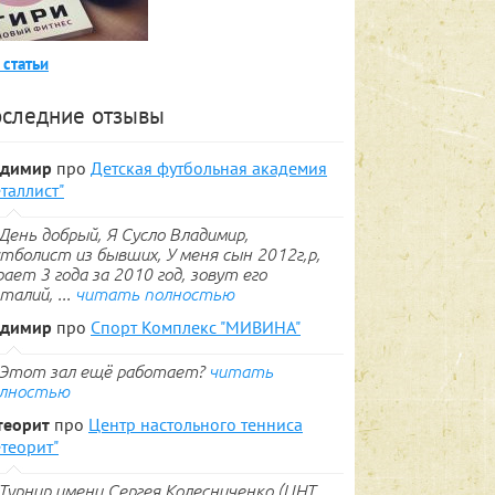
 статьи
следние отзывы
адимир
про
Детская футбольная академия
таллист"
День добрый, Я Сусло Владимир,
тболист из бывших, У меня сын 2012г,р,
рает 3 года за 2010 год, зовут его
талий, ...
читать полностью
адимир
про
Спорт Комплекс "МИВИНА"
Этот зал ещё работает?
читать
лностью
теорит
про
Центр настольного тенниса
теорит"
Турнир имени Сергея Колесниченко (ЦНТ