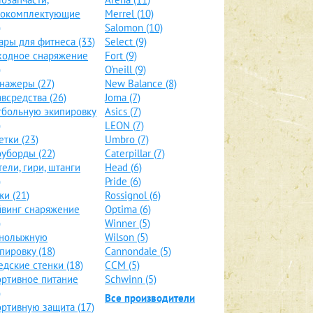
локомплектующие
Merrel (10)
)
Salomon (10)
ары для фитнеса (33)
Select (9)
ходное снаряжение
Fort (9)
)
O'neill (9)
нажеры (27)
New Balance (8)
всредства (26)
Joma (7)
больную экипировку
Asics (7)
)
LEON (7)
етки (23)
Umbro (7)
уборды (22)
Caterpillar (7)
тели, гири, штанги
Head (6)
)
Pride (6)
и (21)
Rossignol (6)
винг снаряжение
Optima (6)
)
Winner (5)
рнолыжную
Wilson (5)
пировку (18)
Cannondale (5)
дские стенки (18)
CCM (5)
ртивное питание
Schwinn (5)
)
Все производители
ртивную защита (17)