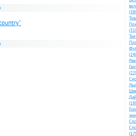
ве
я
(38
Тов
country"
По
(31
Тре
Пла
я
Фут
(24
Рак
Ган
(22
Сно
Лыж
Шве
Дай
(18
Го
эки
Спо
Спо
(17