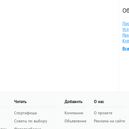
Об
Про
Усл
Раз
Куп
Вс
Читать
Добавить
О нас
Спортафиша
Компанию
О проекте
Советы по выбору
Объявление
Реклама на сайте