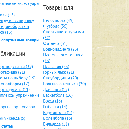
ртивные аксессуары
Товары для
)
ики (15)
Велоспорта (49)
жду и экипировку
Футбола (36)
 единоборств и
Спортивного туризма
са (13)
(32)
 спортивные товары
Фитнеса (31)
Бодибилдинга (25)
бликации
Настольного тенниса
(23)
рт подсказка (39)
Плавания (23)
ртафиша (21)
Горных лыж (21)
еты по выбору (19)
Сноубординга (20)
оподборка (17)
Большого тенниса (20)
рт гаджеты (11)
Дайвинга (17)
мплексы упражнений
Баскетбола (16)
Бокса (16)
оры спорттоваров
Рыбалки (14)
Бадминтона (14)
и уикенда (5)
Волейбола (13)
Бильярда (11)
 статьи