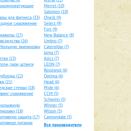
локомплектующие
Merrel (10)
)
Salomon (10)
ары для фитнеса (33)
O'neill (9)
ходное снаряжение
Select (9)
)
Fort (9)
нажеры (27)
New Balance (8)
всредства (26)
Umbro (7)
больную экипировку
Caterpillar (7)
)
Joma (7)
етки (23)
Asics (7)
тели, гири, штанги
LEON (7)
)
Rossignol (6)
уборды (22)
Optima (6)
и (21)
Head (6)
дские стенки (18)
Pride (6)
винг снаряжение
CCM (5)
)
Schwinn (5)
рнолыжную
Winner (5)
пировку (18)
Wilson (5)
ртивную защита (17)
Cannondale (5)
ртивное питание
Все производители
)