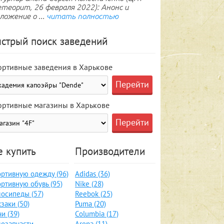
теорит, 26 февраля 2022): Анонс и
ложение о ...
читать полностью
стрый поиск заведений
ортивные заведения в Харькове
ортивные магазины в Харькове
е купить
Производители
ртивную одежду (96)
Adidas (36)
ртивную обувь (95)
Nike (28)
осипеды (57)
Reebok (25)
заки (50)
Puma (20)
и (39)
Columbia (17)
озапчасти,
Arena (11)