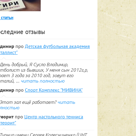
 статьи
следние отзывы
адимир
про
Детская футбольная академия
таллист"
День добрый, Я Сусло Владимир,
тболист из бывших, У меня сын 2012г,р,
рает 3 года за 2010 год, зовут его
талий, ...
читать полностью
адимир
про
Спорт Комплекс "МИВИНА"
Этот зал ещё работает?
читать
лностью
теорит
про
Центр настольного тенниса
теорит"
Турнир имени Сергея Колесниченко (ЦНТ