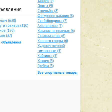
Танцев (9)
Охоты (9)
ъявления
Стрельбы (8)
Фигурного катания (8)
дам (630)
Скейтбординга (7)
уги тренера (310)
Альпинизма (7)
ное (195)
Катания на роликах (6)
лю (37)
Скалолазания (6)
Конного спорта (6)
е объявления
Художественной
гимнастики (5)
Кайтинга (5)
Хоккея (5)
Гребли (5)
Все спортивные товары