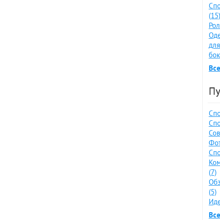
Спо
(15
Рол
Оде
для
бок
Все
Пу
Спо
Спо
Сов
Фот
Спо
Ко
(7)
Обз
(5)
Иде
Все