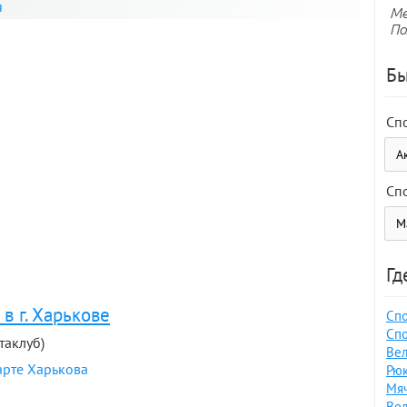
я
Ме
По
Бы
Сп
Сп
Гд
в г. Харькове
Спо
Спо
таклуб)
Вел
арте Харькова
Рюк
Мяч
Вел