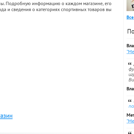
оны. Подробную информацию о каждом магазине, его
да и сведения о категориях спортивных товаров вы
Все
По
Вл
"Ме
фу
иг
Ви
Вл
по
газин
Ме
"Ме