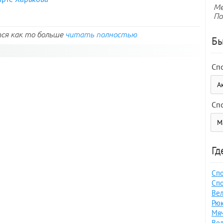
Ме
По
ся как то больше
читать полностью
Бы
Сп
Сп
Гд
Спо
Спо
Вел
Рюк
Мяч
Вел