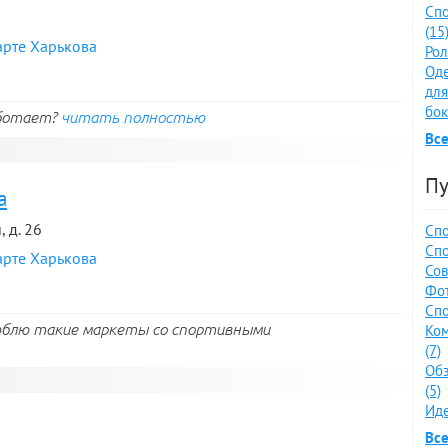
Спо
(15
арте Харькова
Рол
Оде
для
бок
аботает?
читать полностью
Все
Пу
а
 д. 26
Спо
Спо
арте Харькова
Сов
Фот
Спо
люблю такие маркеты со спортивными
Ко
(7)
Обз
(5)
Иде
Все