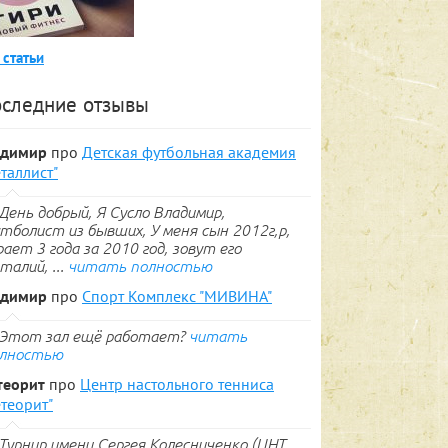
 статьи
следние отзывы
адимир
про
Детская футбольная академия
таллист"
День добрый, Я Сусло Владимир,
тболист из бывших, У меня сын 2012г,р,
рает 3 года за 2010 год, зовут его
талий, ...
читать полностью
адимир
про
Спорт Комплекс "МИВИНА"
Этот зал ещё работает?
читать
лностью
теорит
про
Центр настольного тенниса
теорит"
Турнир имени Сергея Колесниченко (ЦНТ