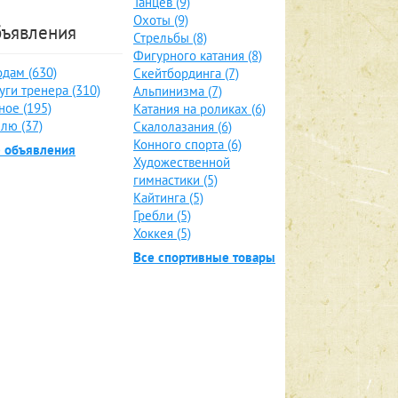
Танцев (9)
Охоты (9)
ъявления
Стрельбы (8)
Фигурного катания (8)
дам (630)
Скейтбординга (7)
уги тренера (310)
Альпинизма (7)
ное (195)
Катания на роликах (6)
лю (37)
Скалолазания (6)
Конного спорта (6)
е объявления
Художественной
гимнастики (5)
Кайтинга (5)
Гребли (5)
Хоккея (5)
Все спортивные товары