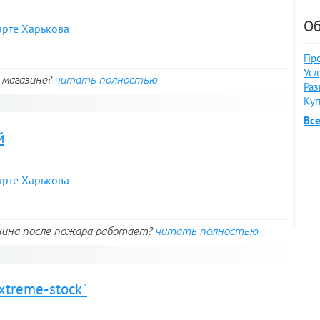
Об
арте Харькова
Про
Усл
в магазине?
читать полностью
Раз
Куп
Вс
й
арте Харькова
нина после пожара работает?
читать полностью
xtreme-stock"