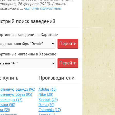
теорит, 26 февраля 2022): Анонс и
ложение о ...
читать полностью
стрый поиск заведений
ортивные заведения в Харькове
ортивные магазины в Харькове
е купить
Производители
ртивную одежду (96)
Adidas (36)
ртивную обувь (95)
Nike (28)
осипеды (57)
Reebok (25)
заки (50)
Puma (20)
и (39)
Columbia (17)
озапчасти,
Arena (11)