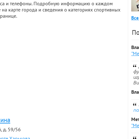
реса и телефоны. Подробную информацию о каждом
 на карте города и сведения о категориях спортивных
транице.
Все
По
Вл
"Ме
фу
иг
Ви
Вл
по
аина
Ме
"Ме
, д. 59/56
арте Харькова