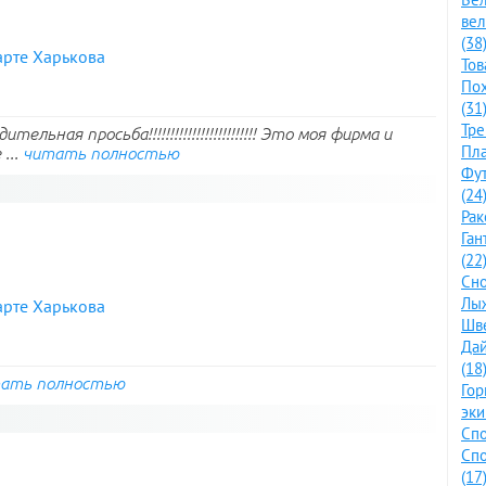
ве
(38
арте Харькова
Тов
По
(31
Тре
льная просьба!!!!!!!!!!!!!!!!!!!!!!!!! Это моя фирма и
Пла
...
читать полностью
Фут
(24
Рак
Ган
(22
Сно
Лыж
арте Харькова
Шве
Дай
(18
ать полностью
Го
эки
Спо
Спо
(17