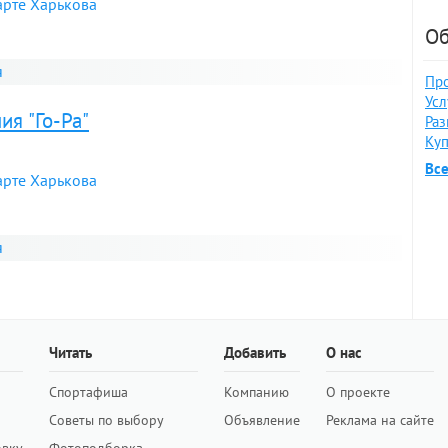
арте Харькова
Об
я
Про
Усл
ия "Го-Ра"
Раз
Куп
Вс
арте Харькова
я
Читать
Добавить
О нас
Спортафиша
Компанию
О проекте
Советы по выбору
Объявление
Реклама на сайте