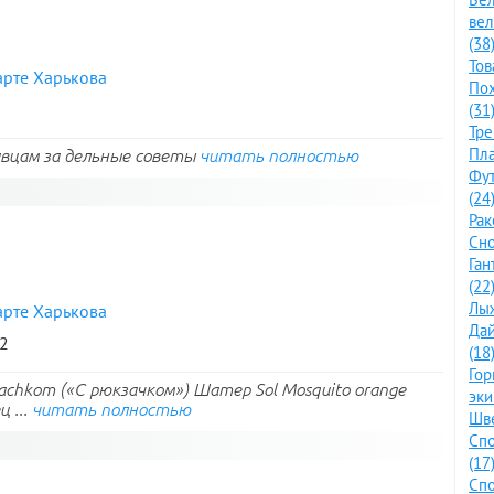
ве
(38
Тов
арте Харькова
По
(31
Тре
Пла
вцам за дельные советы
читать полностью
Фут
(24
Рак
Сно
Ган
(22
Лыж
арте Харькова
Дай
62
(18
Го
zachkom («С рюкзачком») Шатер Sol Mosquito orange
эки
ц ...
читать полностью
Шве
Спо
(17
Спо