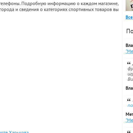
и телефоны. Подробную информацию о каждом магазине,
города и сведения о категориях спортивных товаров вы
Все
По
Вл
"Ме
фу
иг
Ви
Вл
по
Ме
"Ме
арте Харькова