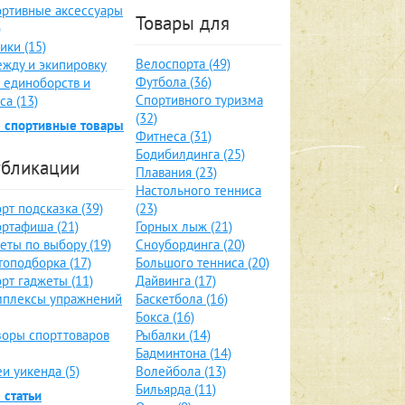
ртивные аксессуары
Товары для
)
ики (15)
Велоспорта (49)
жду и экипировку
Футбола (36)
 единоборств и
Спортивного туризма
са (13)
(32)
 спортивные товары
Фитнеса (31)
Бодибилдинга (25)
бликации
Плавания (23)
Настольного тенниса
рт подсказка (39)
(23)
ртафиша (21)
Горных лыж (21)
еты по выбору (19)
Сноубординга (20)
оподборка (17)
Большого тенниса (20)
рт гаджеты (11)
Дайвинга (17)
мплексы упражнений
Баскетбола (16)
Бокса (16)
оры спорттоваров
Рыбалки (14)
Бадминтона (14)
и уикенда (5)
Волейбола (13)
Бильярда (11)
 статьи