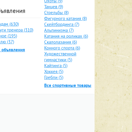
Охоты (9)
Танцев (9)
ъявления
Стрельбы (8)
Фигурного катания (8)
дам (630)
Скейтбординга (7)
уги тренера (310)
Альпинизма (7)
ное (195)
Катания на роликах (6)
лю (37)
Скалолазания (6)
Конного спорта (6)
е объявления
Художественной
гимнастики (5)
Кайтинга (5)
Хоккея (5)
Гребли (5)
Все спортивные товары