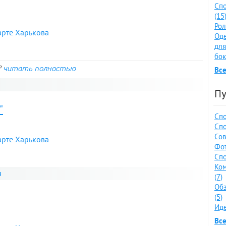
Спо
(15
Рол
арте Харькова
Оде
для
бок
?
читать полностью
Все
Пу
"
Спо
Спо
Сов
арте Харькова
Фот
Спо
Ко
я
(7)
Обз
(5)
Иде
Все