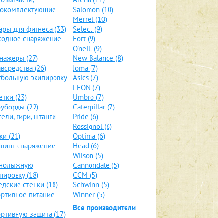
локомплектующие
Salomon (10)
)
Merrel (10)
ары для фитнеса (33)
Select (9)
ходное снаряжение
Fort (9)
)
O'neill (9)
нажеры (27)
New Balance (8)
всредства (26)
Joma (7)
больную экипировку
Asics (7)
)
LEON (7)
етки (23)
Umbro (7)
уборды (22)
Caterpillar (7)
тели, гири, штанги
Pride (6)
)
Rossignol (6)
и (21)
Optima (6)
винг снаряжение
Head (6)
)
Wilson (5)
рнолыжную
Cannondale (5)
пировку (18)
CCM (5)
дские стенки (18)
Schwinn (5)
ртивное питание
Winner (5)
)
Все производители
ртивную защита (17)