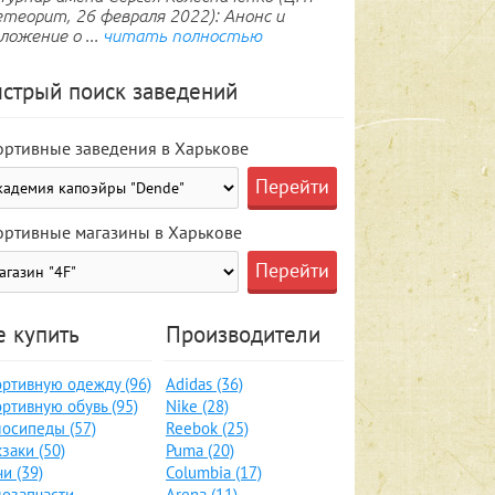
теорит, 26 февраля 2022): Анонс и
ложение о ...
читать полностью
стрый поиск заведений
ортивные заведения в Харькове
ортивные магазины в Харькове
е купить
Производители
ртивную одежду (96)
Adidas (36)
ртивную обувь (95)
Nike (28)
осипеды (57)
Reebok (25)
заки (50)
Puma (20)
и (39)
Columbia (17)
озапчасти,
Arena (11)