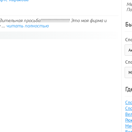
Ме
По
льная просьба!!!!!!!!!!!!!!!!!!!!!!!!! Это моя фирма и
Бы
...
читать полностью
Сп
Сп
Гд
Спо
Спо
Вел
Рюк
Мяч
Вел