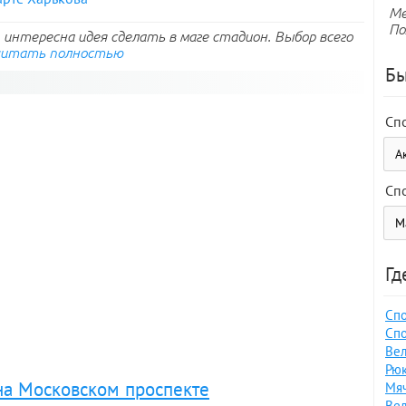
Ме
По
интересна идея сделать в маге стадион. Выбор всего
читать полностью
Бы
Сп
Сп
Гд
Спо
Спо
Вел
Рюк
 на Московском проспекте
Мяч
Вел