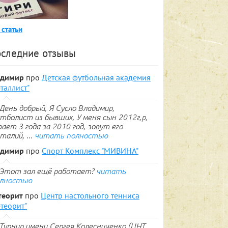
 статьи
следние отзывы
адимир
про
Детская футбольная академия
таллист"
День добрый, Я Сусло Владимир,
тболист из бывших, У меня сын 2012г,р,
рает 3 года за 2010 год, зовут его
талий, ...
читать полностью
адимир
про
Спорт Комплекс "МИВИНА"
Этот зал ещё работает?
читать
лностью
теорит
про
Центр настольного тенниса
теорит"
Турнир имени Сергея Колесниченко (ЦНТ