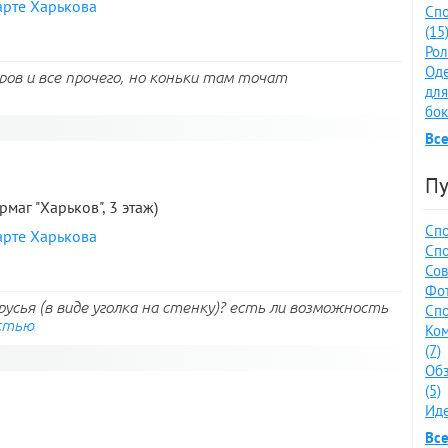
арте Харькова
Спо
(15
Рол
Оде
ров и все прочего, но коньки там точат
для
бок
Все
Пу
рмаг "Харьков", 3 этаж)
Спо
арте Харькова
Спо
Сов
Фот
усья (в виде уголка на стенку)? есть ли возможность
Спо
стью
Ко
(7)
Обз
(5)
Иде
Все