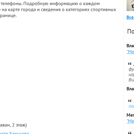
 и телефоны. Подробную информацию о каждом
 на карте города и сведения о категориях спортивных
транице.
Все
По
Вл
"Ме
фу
иг
Ви
Вл
по
Ме
"Ме
раван, 2 этаж)
арте Харькова