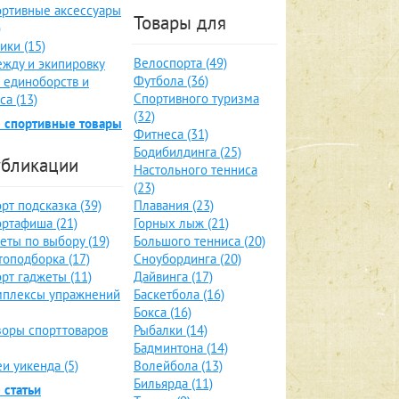
ртивные аксессуары
Товары для
)
ики (15)
Велоспорта (49)
жду и экипировку
Футбола (36)
 единоборств и
Спортивного туризма
са (13)
(32)
 спортивные товары
Фитнеса (31)
Бодибилдинга (25)
бликации
Настольного тенниса
(23)
рт подсказка (39)
Плавания (23)
ртафиша (21)
Горных лыж (21)
еты по выбору (19)
Большого тенниса (20)
оподборка (17)
Сноубординга (20)
рт гаджеты (11)
Дайвинга (17)
мплексы упражнений
Баскетбола (16)
Бокса (16)
оры спорттоваров
Рыбалки (14)
Бадминтона (14)
и уикенда (5)
Волейбола (13)
Бильярда (11)
 статьи