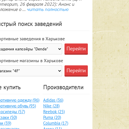
теорит, 26 февраля 2022): Анонс и
ложение о ...
читать полностью
стрый поиск заведений
ортивные заведения в Харькове
ортивные магазины в Харькове
е купить
Производители
ртивную одежду (96)
Adidas (36)
ртивную обувь (95)
Nike (28)
осипеды (57)
Reebok (25)
заки (50)
Puma (20)
и (39)
Columbia (17)
озапчасти,
Arena (11)