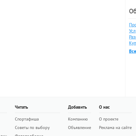
Об
Про
Усл
Раз
Куп
Вс
Читать
Добавить
О нас
Спортафиша
Компанию
О проекте
Советы по выбору
Объявление
Реклама на сайте