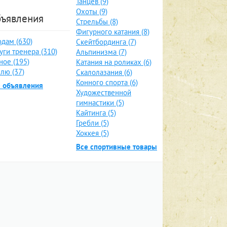
Танцев (9)
Охоты (9)
ъявления
Стрельбы (8)
Фигурного катания (8)
дам (630)
Скейтбординга (7)
уги тренера (310)
Альпинизма (7)
ное (195)
Катания на роликах (6)
лю (37)
Скалолазания (6)
Конного спорта (6)
е объявления
Художественной
гимнастики (5)
Кайтинга (5)
Гребли (5)
Хоккея (5)
Все спортивные товары