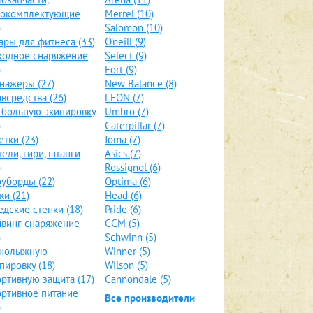
локомплектующие
Merrel (10)
)
Salomon (10)
ары для фитнеса (33)
O'neill (9)
ходное снаряжение
Select (9)
)
Fort (9)
нажеры (27)
New Balance (8)
всредства (26)
LEON (7)
больную экипировку
Umbro (7)
)
Caterpillar (7)
етки (23)
Joma (7)
тели, гири, штанги
Asics (7)
)
Rossignol (6)
уборды (22)
Optima (6)
и (21)
Head (6)
дские стенки (18)
Pride (6)
винг снаряжение
CCM (5)
)
Schwinn (5)
рнолыжную
Winner (5)
пировку (18)
Wilson (5)
ртивную защита (17)
Cannondale (5)
ртивное питание
Все производители
)