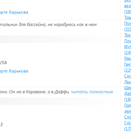
ве
(38
арте Харькова
Тов
По
альник для бассейна, не нарадуюсь как в нем
(31
Тре
Пла
Фут
(24
Рак
4/16
Ган
(22
арте Харькова
Сно
Лыж
Шве
но. Он не в Караване, а в Даффи.
читать полностью
Дай
(18
Го
эки
Спо
Спо
12
(17