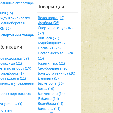
ртивные аксессуары
Товары для
)
ики (15)
Велоспорта (49)
жду и экипировку
Футбола (36)
 единоборств и
Спортивного туризма
са (13)
(32)
 спортивные товары
Фитнеса (31)
Бодибилдинга (25)
бликации
Плавания (23)
Настольного тенниса
рт подсказка (39)
(23)
ртафиша (21)
Горных лыж (21)
еты по выбору (19)
Сноубординга (20)
оподборка (17)
Большого тенниса (20)
рт гаджеты (11)
Дайвинга (17)
мплексы упражнений
Баскетбола (16)
Бокса (16)
оры спорттоваров
Бадминтона (14)
Рыбалки (14)
и уикенда (5)
Волейбола (13)
Бильярда (11)
 статьи