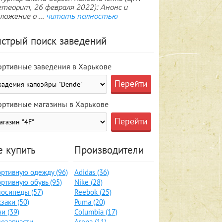
теорит, 26 февраля 2022): Анонс и
ложение о ...
читать полностью
стрый поиск заведений
ортивные заведения в Харькове
ортивные магазины в Харькове
е купить
Производители
ртивную одежду (96)
Adidas (36)
ртивную обувь (95)
Nike (28)
осипеды (57)
Reebok (25)
заки (50)
Puma (20)
и (39)
Columbia (17)
озапчасти,
Arena (11)