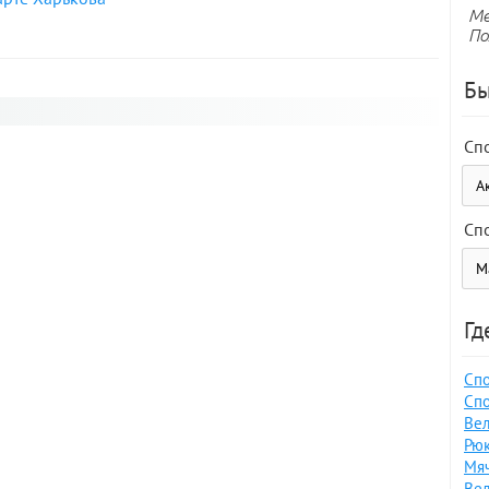
Ме
По
Бы
Сп
Сп
Гд
Спо
Спо
Вел
Рюк
Мяч
Вел