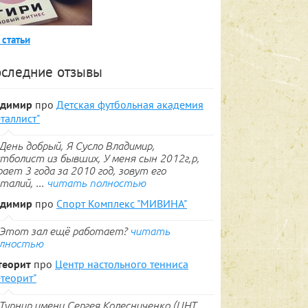
 статьи
следние отзывы
адимир
про
Детская футбольная академия
таллист"
День добрый, Я Сусло Владимир,
тболист из бывших, У меня сын 2012г,р,
рает 3 года за 2010 год, зовут его
талий, ...
читать полностью
адимир
про
Спорт Комплекс "МИВИНА"
Этот зал ещё работает?
читать
лностью
теорит
про
Центр настольного тенниса
теорит"
Турнир имени Сергея Колесниченко (ЦНТ