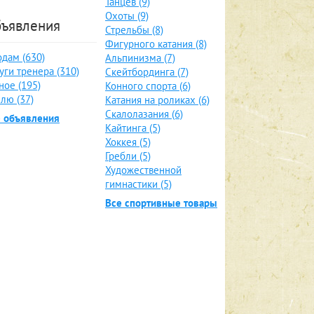
Танцев (9)
Охоты (9)
ъявления
Стрельбы (8)
Фигурного катания (8)
дам (630)
Альпинизма (7)
уги тренера (310)
Скейтбординга (7)
ное (195)
Конного спорта (6)
лю (37)
Катания на роликах (6)
Скалолазания (6)
е объявления
Кайтинга (5)
Хоккея (5)
Гребли (5)
Художественной
гимнастики (5)
Все спортивные товары