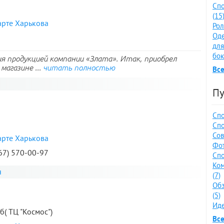
Спо
(15
арте Харькова
Рол
Оде
для
бок
я продукцией компании «Злата». Итак, приобрел
магазине ...
читать полностью
Все
Пу
Спо
Спо
Сов
арте Харькова
Фот
067) 570-00-97
Спо
Ко
я
(7)
Обз
(5)
Иде
б( ТЦ "Космос")
Все