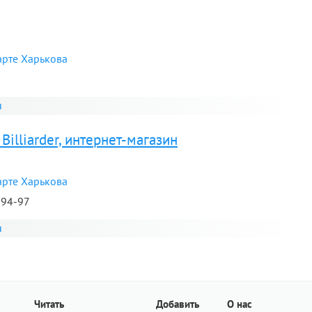
арте Харькова
я
illiarder, интернет-магазин
арте Харькова
-94-97
я
Читать
Добавить
О нас