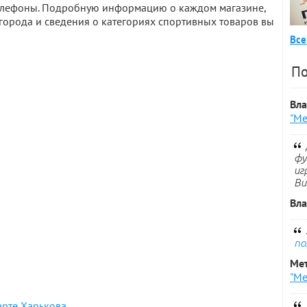
 телефоны. Подробную информацию о каждом магазине,
города и сведения о категориях спортивных товаров вы
Все
По
Вл
"Ме
фу
иг
Ви
Вл
по
Ме
"Ме
арте Харькова