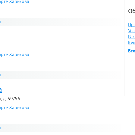
арте Харькова
Об
я
Про
Усл
Раз
Куп
Вс
арте Харькова
я
а
, д. 59/56
арте Харькова
я