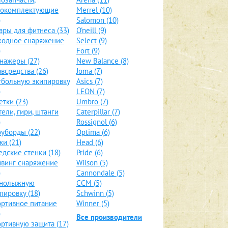
локомплектующие
Merrel (10)
)
Salomon (10)
ары для фитнеса (33)
O'neill (9)
ходное снаряжение
Select (9)
)
Fort (9)
нажеры (27)
New Balance (8)
всредства (26)
Joma (7)
больную экипировку
Asics (7)
)
LEON (7)
етки (23)
Umbro (7)
тели, гири, штанги
Caterpillar (7)
)
Rossignol (6)
уборды (22)
Optima (6)
и (21)
Head (6)
дские стенки (18)
Pride (6)
винг снаряжение
Wilson (5)
)
Cannondale (5)
рнолыжную
CCM (5)
пировку (18)
Schwinn (5)
ртивное питание
Winner (5)
)
Все производители
ртивную защита (17)