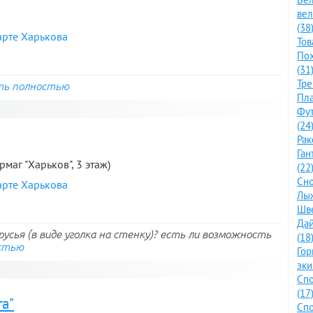
ве
(38
арте Харькова
Тов
По
(31
Тре
ь полностью
Пла
Фут
(24
Рак
Ган
рмаг "Харьков", 3 этаж)
(22
Сно
арте Харькова
Лыж
Шве
Дай
усья (в виде уголка на стенку)? есть ли возможность
(18
стью
Го
эки
Спо
(17
а"
Спо