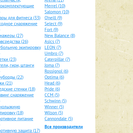
локомплектующие
Merrel (10)
)
Salomon (10)
ары для фитнеса (33)
O'neill (9)
ходное снаряжение
Select (9)
)
Fort (9)
нажеры (27)
New Balance (8)
всредства (26)
Asics (7)
больную экипировку
LEON (7)
)
Umbro (7)
етки (23)
Caterpillar (7)
тели, гири, штанги
Joma (7)
)
Rossignol (6)
уборды (22)
Optima (6)
и (21)
Head (6)
дские стенки (18)
Pride (6)
винг снаряжение
CCM (5)
)
Schwinn (5)
рнолыжную
Winner (5)
пировку (18)
Wilson (5)
ртивное питание
Cannondale (5)
)
Все производители
ртивную защита (17)