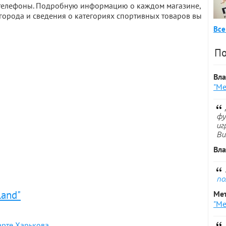
и телефоны. Подробную информацию о каждом магазине,
города и сведения о категориях спортивных товаров вы
Все
По
Вл
"Ме
фу
иг
Ви
Вл
по
land"
Ме
"Ме
арте Харькова