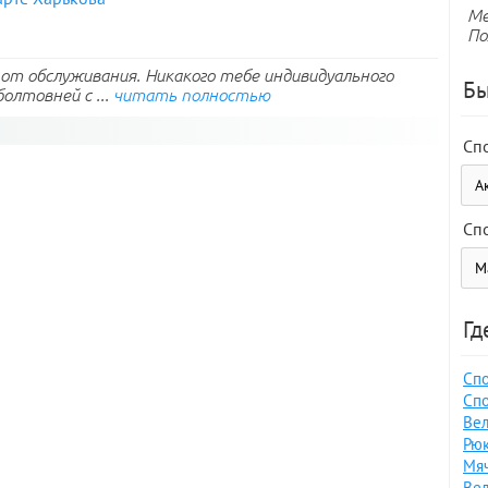
Ме
По
е от обслуживания. Никакого тебе индивидуального
Бы
олтовней с ...
читать полностью
Сп
Сп
Гд
Спо
Спо
Вел
Рюк
Мяч
Вел