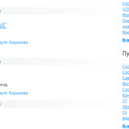
Спо
(15
я
Рол
Оде
il"
для
бок
Все
арте Харькова
Пу
я
Спо
Спо
Сов
Фот
ъезд
Спо
арте Харькова
Ко
(7)
я
Обз
(5)
Иде
Все