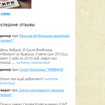
 статьи
следние отзывы
адимир
про
Детская футбольная академия
таллист"
День добрый, Я Сусло Владимир,
тболист из бывших, У меня сын 2012г,р,
рает 3 года за 2010 год, зовут его
талий, ...
читать полностью
адимир
про
Спорт Комплекс "МИВИНА"
Этот зал ещё работает?
читать
лностью
теорит
про
Центр настольного тенниса
теорит"
Турнир имени Сергея Колесниченко (ЦНТ