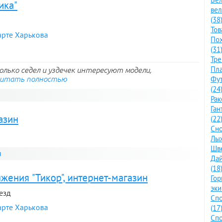
ика"
ве
(38
Тов
арте Харькова
По
(31
Тре
Пла
олько седел и уздечек интересуют модели,
итать полностью
Фут
(24
Рак
Ган
азин
(22
Сно
Лыж
Шве
я
Дай
(18
жения "Тикор", интернет-магазин
Го
эки
ъезд
Спо
арте Харькова
(17
Спо