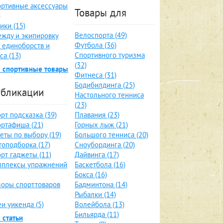
ртивные аксессуары
Товары для
)
ики (15)
Велоспорта (49)
жду и экипировку
Футбола (36)
 единоборств и
Спортивного туризма
са (13)
(32)
 спортивные товары
Фитнеса (31)
Бодибилдинга (25)
бликации
Настольного тенниса
(23)
рт подсказка (39)
Плавания (23)
ртафиша (21)
Горных лыж (21)
еты по выбору (19)
Большого тенниса (20)
оподборка (17)
Сноубординга (20)
рт гаджеты (11)
Дайвинга (17)
мплексы упражнений
Баскетбола (16)
Бокса (16)
оры спорттоваров
Бадминтона (14)
Рыбалки (14)
и уикенда (5)
Волейбола (13)
Бильярда (11)
 статьи