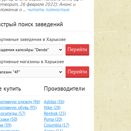
теорит, 26 февраля 2022): Анонс и
ложение о ...
читать полностью
стрый поиск заведений
ортивные заведения в Харькове
ортивные магазины в Харькове
е купить
Производители
ртивную одежду (96)
Adidas (36)
ртивную обувь (95)
Nike (28)
осипеды (57)
Reebok (25)
заки (50)
Puma (20)
и (39)
Columbia (17)
озапчасти,
Arena (11)