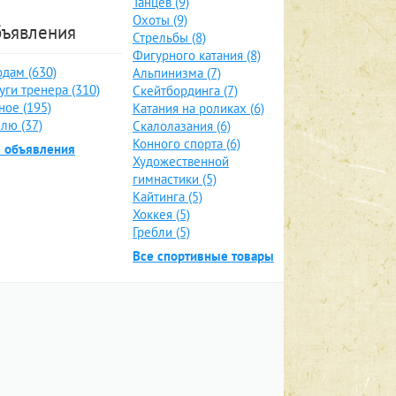
Танцев (9)
Охоты (9)
ъявления
Стрельбы (8)
Фигурного катания (8)
дам (630)
Альпинизма (7)
уги тренера (310)
Скейтбординга (7)
ное (195)
Катания на роликах (6)
лю (37)
Скалолазания (6)
Конного спорта (6)
е объявления
Художественной
гимнастики (5)
Кайтинга (5)
Хоккея (5)
Гребли (5)
Все спортивные товары