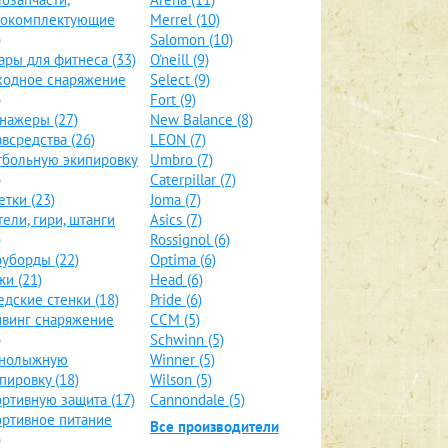
локомплектующие
Merrel (10)
)
Salomon (10)
ары для фитнеса (33)
O'neill (9)
ходное снаряжение
Select (9)
)
Fort (9)
нажеры (27)
New Balance (8)
всредства (26)
LEON (7)
больную экипировку
Umbro (7)
)
Caterpillar (7)
етки (23)
Joma (7)
тели, гири, штанги
Asics (7)
)
Rossignol (6)
уборды (22)
Optima (6)
и (21)
Head (6)
дские стенки (18)
Pride (6)
винг снаряжение
CCM (5)
)
Schwinn (5)
рнолыжную
Winner (5)
пировку (18)
Wilson (5)
ртивную защита (17)
Cannondale (5)
ртивное питание
Все производители
)