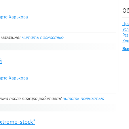
Об
арте Харькова
Про
Усл
Раз
в магазине?
читать полностью
Куп
Вс
й
арте Харькова
нина после пожара работает?
читать полностью
xtreme-stock"