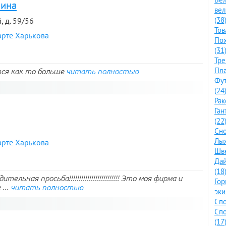
аина
ве
(38
, д. 59/56
Тов
арте Харькова
По
(31
Тре
Пла
ся как то больше
читать полностью
Фут
(24
Рак
Ган
(22
Сно
Лыж
арте Харькова
Шве
Дай
(18
льная просьба!!!!!!!!!!!!!!!!!!!!!!!!! Это моя фирма и
Го
...
читать полностью
эки
Спо
Спо
(17