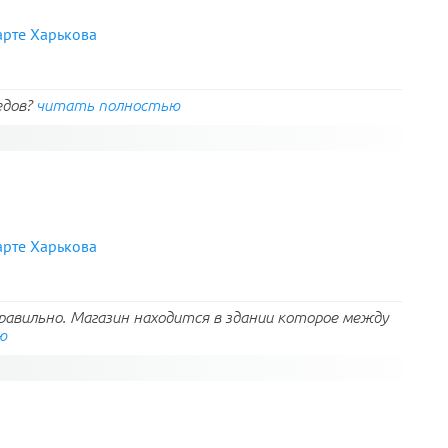
арте Харькова
едов?
читать полностью
арте Харькова
авильно. Магазин находится в здании которое между
ю