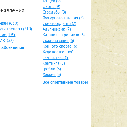
Танцев (9)
Охоты (9)
ъявления
Стрельбы (8)
Фигурного катания (8)
дам (630)
Скейтбординга (7)
уги тренера (310)
Альпинизма (7)
ное (195)
Катания на роликах (6)
лю (37)
Скалолазания (6)
Конного спорта (6)
е объявления
Художественной
гимнастики (5)
Кайтинга (5)
Гребли (5)
Хоккея (5)
Все спортивные товары