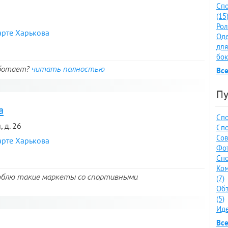
Спо
(15
Рол
арте Харькова
Оде
для
бок
аботает?
читать полностью
Все
Пу
а
Спо
 д. 26
Спо
Сов
арте Харькова
Фот
Спо
Ко
люблю такие маркеты со спортивными
(7)
Обз
(5)
Иде
Все