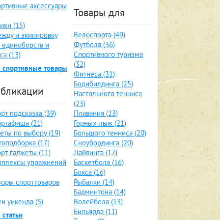
ртивные аксессуары
Товары для
)
ики (15)
Велоспорта (49)
жду и экипировку
Футбола (36)
 единоборств и
Спортивного туризма
са (13)
(32)
 спортивные товары
Фитнеса (31)
Бодибилдинга (25)
бликации
Настольного тенниса
(23)
рт подсказка (39)
Плавания (23)
ртафиша (21)
Горных лыж (21)
еты по выбору (19)
Большого тенниса (20)
оподборка (17)
Сноубординга (20)
рт гаджеты (11)
Дайвинга (17)
мплексы упражнений
Баскетбола (16)
Бокса (16)
оры спорттоваров
Рыбалки (14)
Бадминтона (14)
и уикенда (5)
Волейбола (13)
Бильярда (11)
 статьи