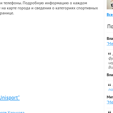
са и телефоны. Подробную информацию о каждом
 на карте города и сведения о категориях спортивных
транице.
Все
По
Вл
"Ме
фу
иг
Ви
Вл
по
Unisport"
Ме
"Ме
арте Харькова