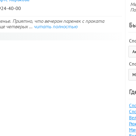
Ме
 924-40-00
По
есенье. Приятно, что вечером паренек с проката
Бы
ще четверых ...
читать полностью
Сп
Сп
Гд
Спо
Спо
Вел
Рюк
Мяч
Вел