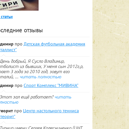
 статьи
следние отзывы
адимир
про
Детская футбольная академия
таллист"
День добрый, Я Сусло Владимир,
тболист из бывших, У меня сын 2012г,р,
рает 3 года за 2010 год, зовут его
талий, ...
читать полностью
адимир
про
Спорт Комплекс "МИВИНА"
Этот зал ещё работает?
читать
лностью
теорит
про
Центр настольного тенниса
теорит"
Турнир имени Сергея Колесниченко (ЦНТ