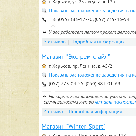
г. Харьков, ул. 23 августа, д. 12а
Показать расположение заведения на к
+38 (095) 383-12-70, (057) 719-46-54
У вас работает летом прокат велосип
5 отзывов
Подробная информация
Магазин "Экстрем стайл"
г. Харьков, пр. Ленина, д. 45/2
Показать расположение заведения на к
(057) 773-04-55, (050) 381-01-69
На карте местоположение указано непр
двумя выходами метро
читать полность
4 отзыва
Подробная информация
Магазин "Winter-Sport"
г. Харьков, ул. Полтавский шлях, 113