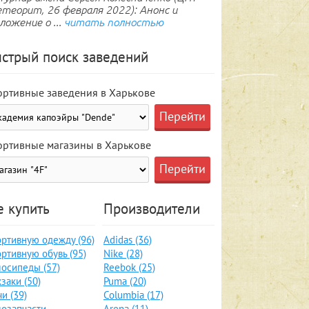
теорит, 26 февраля 2022): Анонс и
ложение о ...
читать полностью
стрый поиск заведений
ортивные заведения в Харькове
ортивные магазины в Харькове
е купить
Производители
ртивную одежду (96)
Adidas (36)
ртивную обувь (95)
Nike (28)
осипеды (57)
Reebok (25)
заки (50)
Puma (20)
и (39)
Columbia (17)
озапчасти,
Arena (11)