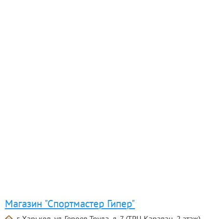
Магазин "Спортмастер Гипер"
г. Харьков, ул. Героев Труда, д. 7 (ТРЦ Караван, 2 этаж)