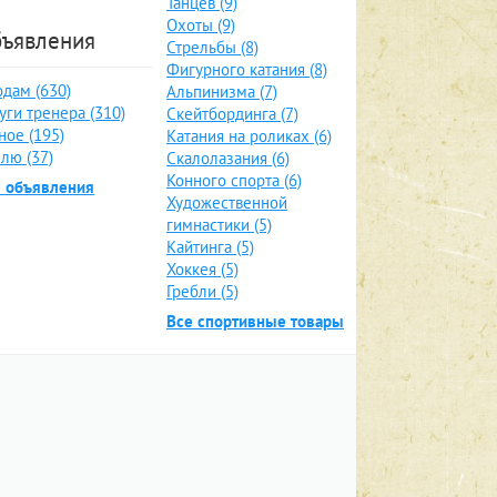
Танцев (9)
Охоты (9)
ъявления
Стрельбы (8)
Фигурного катания (8)
дам (630)
Альпинизма (7)
уги тренера (310)
Скейтбординга (7)
ное (195)
Катания на роликах (6)
лю (37)
Скалолазания (6)
Конного спорта (6)
е объявления
Художественной
гимнастики (5)
Кайтинга (5)
Хоккея (5)
Гребли (5)
Все спортивные товары