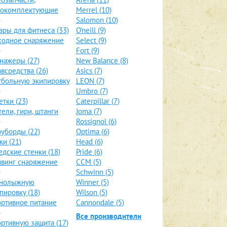
локомплектующие
Merrel (10)
)
Salomon (10)
ары для фитнеса (33)
O'neill (9)
ходное снаряжение
Select (9)
)
Fort (9)
нажеры (27)
New Balance (8)
всредства (26)
Asics (7)
больную экипировку
LEON (7)
)
Umbro (7)
етки (23)
Caterpillar (7)
тели, гири, штанги
Joma (7)
)
Rossignol (6)
уборды (22)
Optima (6)
и (21)
Head (6)
дские стенки (18)
Pride (6)
винг снаряжение
CCM (5)
)
Schwinn (5)
рнолыжную
Winner (5)
пировку (18)
Wilson (5)
ртивное питание
Cannondale (5)
)
Все производители
ртивную защита (17)