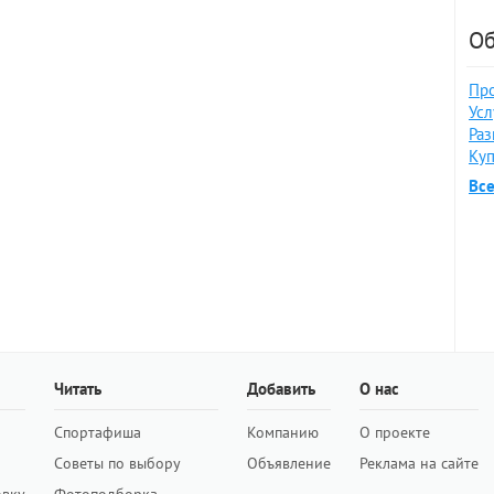
Об
Про
Усл
Раз
Куп
Вс
Читать
Добавить
О нас
Спортафиша
Компанию
О проекте
Советы по выбору
Объявление
Реклама на сайте