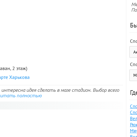
Ме
По
Бы
Сп
Сп
раван, 2 этаж)
арте Харькова
интересна идея сделать в маге стадион. Выбор всего
Гд
читать полностью
Спо
Спо
Вел
Рюк
Мяч
Вел