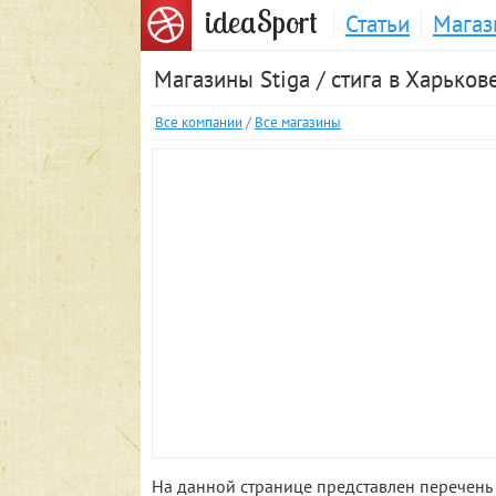
S
idea
port
Статьи
Магаз
Магазины Stiga / стига в Харьков
Все компании
/
Все магазины
На данной странице представлен перечень 