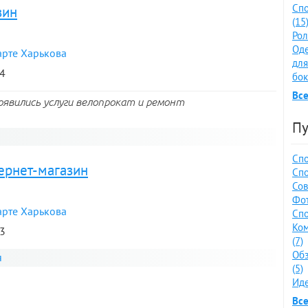
Спо
зин
(15
Рол
Оде
арте Харькова
для
24
бок
Все
Появились услуги велопрокат и ремонт
Пу
Спо
тернет-магазин
Спо
Сов
Фот
арте Харькова
Спо
Ко
83
(7)
Обз
я
(5)
Иде
Все