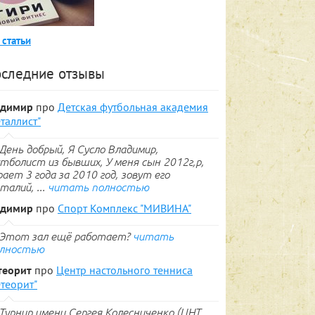
 статьи
следние отзывы
адимир
про
Детская футбольная академия
таллист"
День добрый, Я Сусло Владимир,
тболист из бывших, У меня сын 2012г,р,
рает 3 года за 2010 год, зовут его
талий, ...
читать полностью
адимир
про
Спорт Комплекс "МИВИНА"
Этот зал ещё работает?
читать
лностью
теорит
про
Центр настольного тенниса
теорит"
Турнир имени Сергея Колесниченко (ЦНТ