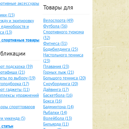
ртивные аксессуары
Товары для
)
ики (15)
Велоспорта (49)
жду и экипировку
Футбола (36)
 единоборств и
Спортивного туризма
са (13)
(32)
 спортивные товары
Фитнеса (31)
Бодибилдинга (25)
бликации
Настольного тенниса
(23)
рт подсказка (39)
Плавания (23)
ртафиша (21)
Горных лыж (21)
еты по выбору (19)
Большого тенниса (20)
оподборка (17)
Сноубординга (20)
рт гаджеты (11)
Дайвинга (17)
мплексы упражнений
Баскетбола (16)
Бокса (16)
оры спорттоваров
Бадминтона (14)
Рыбалки (14)
и уикенда (5)
Волейбола (13)
Бильярда (11)
 статьи