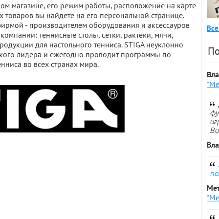
м магазине, его режим работы, расположение на карте
х товаров вы найдёте на его персональной странице.
фирмой - производителем оборудования и аксессауров
Все
компании: теннисные столы, сетки, рактеки, мячи,
родукции для настольного тенниса. STIGA неуклонно
По
еского лидера и ежегодно проводит программы по
нниса во всех странах мира.
Вл
"Ме
фу
иг
Ви
Вл
по
Ме
"Ме