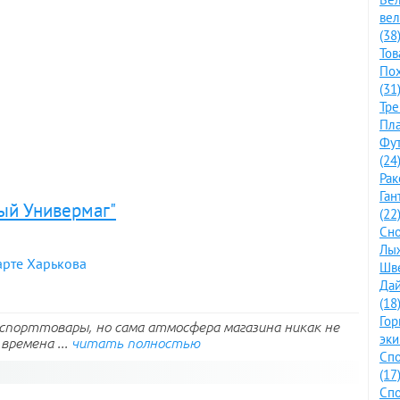
ве
(38
Тов
По
(31
Тре
Пла
Фут
(24
Рак
Ган
ый Универмаг"
(22
Сно
Лыж
арте Харькова
Шве
Дай
(18
Го
спорттовары, но сама атмосфера магазина никак не
эки
времена ...
читать полностью
Спо
(17
Спо