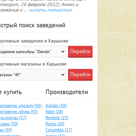
теорит, 26 февраля 2022): Анонс и
ложение о ...
читать полностью
стрый поиск заведений
ортивные заведения в Харькове
ортивные магазины в Харькове
е купить
Производители
ртивную одежду (96)
Adidas (36)
ртивную обувь (95)
Nike (28)
осипеды (57)
Reebok (25)
заки (50)
Puma (20)
и (39)
Columbia (17)
озапчасти,
Arena (11)