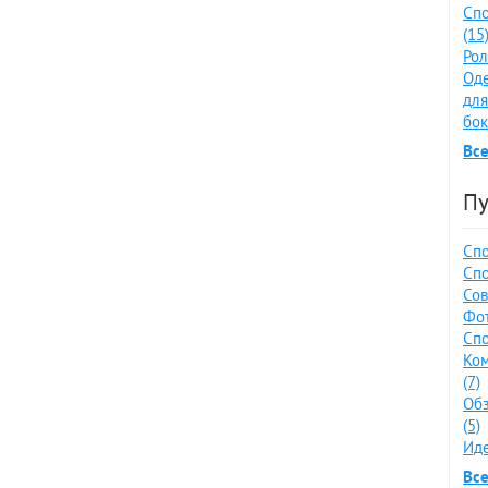
Спо
(15
Рол
Оде
для
бок
Все
Пу
Спо
Спо
Сов
Фот
Спо
Ко
(7)
Обз
(5)
Иде
Все