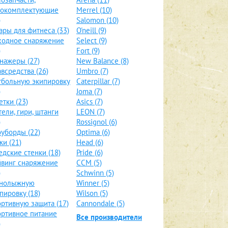
локомплектующие
Merrel (10)
)
Salomon (10)
ары для фитнеса (33)
O'neill (9)
ходное снаряжение
Select (9)
)
Fort (9)
нажеры (27)
New Balance (8)
всредства (26)
Umbro (7)
больную экипировку
Caterpillar (7)
)
Joma (7)
етки (23)
Asics (7)
тели, гири, штанги
LEON (7)
)
Rossignol (6)
уборды (22)
Optima (6)
и (21)
Head (6)
дские стенки (18)
Pride (6)
винг снаряжение
CCM (5)
)
Schwinn (5)
рнолыжную
Winner (5)
пировку (18)
Wilson (5)
ртивную защита (17)
Cannondale (5)
ртивное питание
Все производители
)