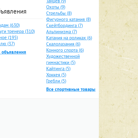
Танцев (9)
Охоты (9)
ъявления
Стрельбы (8)
Фигурного катания (8)
дам (630)
Скейтбординга (7)
уги тренера (310)
Альпинизма (7)
ное (195)
Катания на роликах (6)
лю (37)
Скалолазания (6)
Конного спорта (6)
е объявления
Художественной
гимнастики (5)
Кайтинга (5)
Хоккея (5)
Гребли (5)
Все спортивные товары