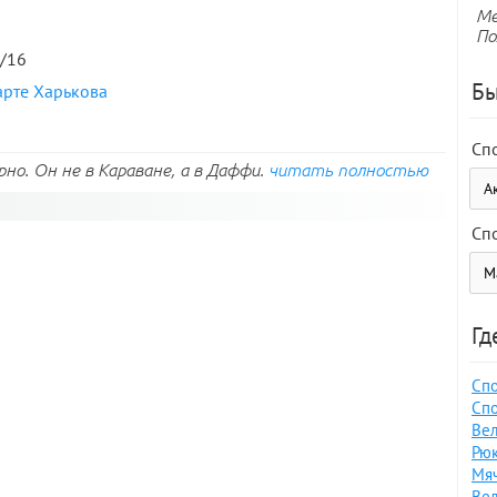
Ме
По
4/16
Бы
арте Харькова
Сп
но. Он не в Караване, а в Даффи.
читать полностью
Сп
Гд
Спо
Спо
Вел
Рюк
Мяч
Вел