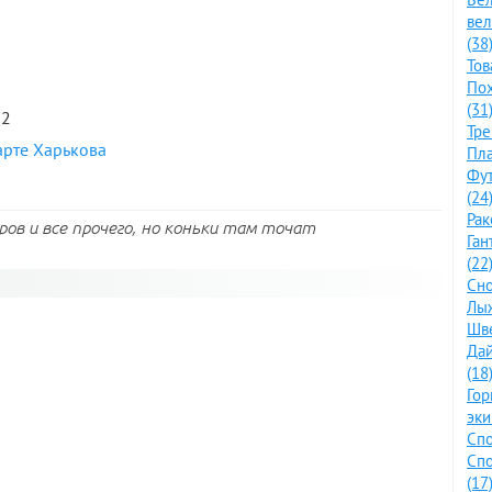
ве
(38
Тов
По
(31
12
Тре
арте Харькова
Пла
Фут
(24
Рак
ров и все прочего, но коньки там точат
Ган
(22
Сно
Лыж
Шве
Дай
(18
Го
эки
Спо
Спо
(17