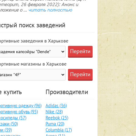
теорит, 26 февраля 2022): Анонс и
ложение о ...
читать полностью
стрый поиск заведений
ортивные заведения в Харькове
ортивные магазины в Харькове
е купить
Производители
ртивную одежду (96)
Adidas (36)
ртивную обувь (95)
Nike (28)
осипеды (57)
Reebok (25)
заки (50)
Puma (20)
и (39)
Columbia (17)
озапчасти,
Arena (11)