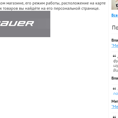
м магазине, его режим работы, расположение на карте
х товаров вы найдёте на его персональной странице.
Все
По
Вл
"Ме
фу
иг
Ви
Вл
по
Ме
"Ме