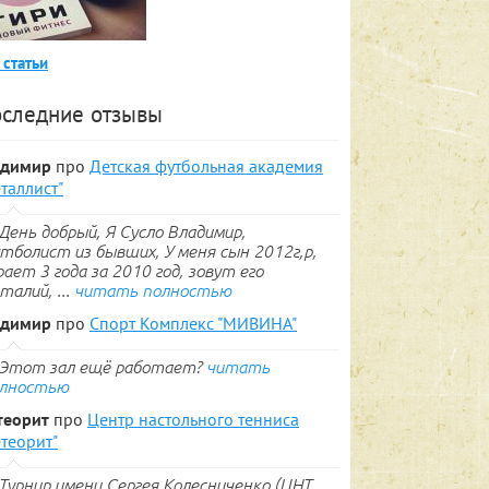
 статьи
следние отзывы
адимир
про
Детская футбольная академия
таллист"
День добрый, Я Сусло Владимир,
тболист из бывших, У меня сын 2012г,р,
рает 3 года за 2010 год, зовут его
талий, ...
читать полностью
адимир
про
Спорт Комплекс "МИВИНА"
Этот зал ещё работает?
читать
лностью
теорит
про
Центр настольного тенниса
теорит"
Турнир имени Сергея Колесниченко (ЦНТ