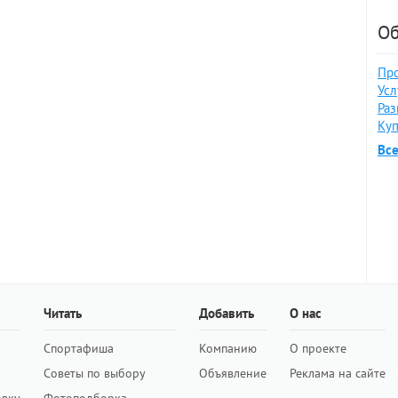
Об
Про
Усл
Раз
Куп
Вс
Читать
Добавить
О нас
Спортафиша
Компанию
О проекте
Советы по выбору
Объявление
Реклама на сайте