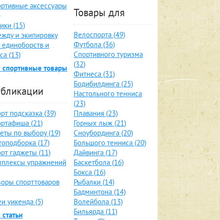
ртивные аксессуары
Товары для
)
ики (15)
Велоспорта (49)
жду и экипировку
Футбола (36)
 единоборств и
Спортивного туризма
са (13)
(32)
 спортивные товары
Фитнеса (31)
Бодибилдинга (25)
бликации
Настольного тенниса
(23)
рт подсказка (39)
Плавания (23)
ртафиша (21)
Горных лыж (21)
еты по выбору (19)
Сноубординга (20)
оподборка (17)
Большого тенниса (20)
рт гаджеты (11)
Дайвинга (17)
мплексы упражнений
Баскетбола (16)
Бокса (16)
оры спорттоваров
Рыбалки (14)
Бадминтона (14)
и уикенда (5)
Волейбола (13)
Бильярда (11)
 статьи