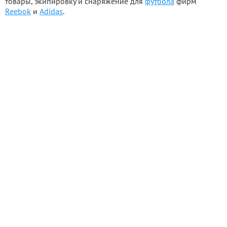
товары, экипировку и снаряжение для
футбола
фирм
Reebok
и
Adidas
.