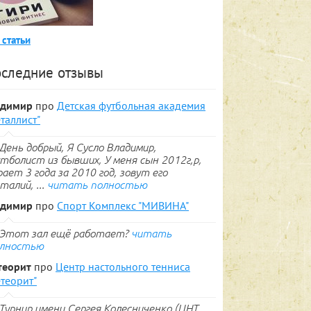
 статьи
следние отзывы
адимир
про
Детская футбольная академия
таллист"
День добрый, Я Сусло Владимир,
тболист из бывших, У меня сын 2012г,р,
рает 3 года за 2010 год, зовут его
талий, ...
читать полностью
адимир
про
Спорт Комплекс "МИВИНА"
Этот зал ещё работает?
читать
лностью
теорит
про
Центр настольного тенниса
теорит"
Турнир имени Сергея Колесниченко (ЦНТ