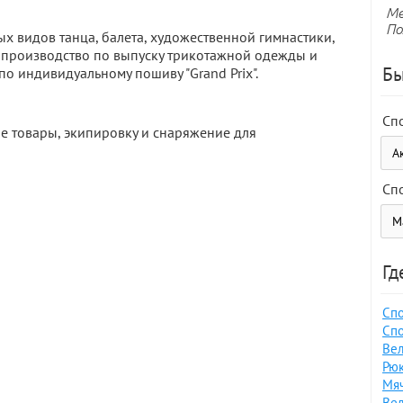
Ме
По
х видов танца, балета, художественной гимнастики,
е производство по выпуску трикотажной одежды и
Бы
по индивидуальному пошиву "Grand Prix".
Сп
е товары, экипировку и снаряжение для
Сп
Гд
Спо
Спо
Вел
Рюк
Мяч
Вел