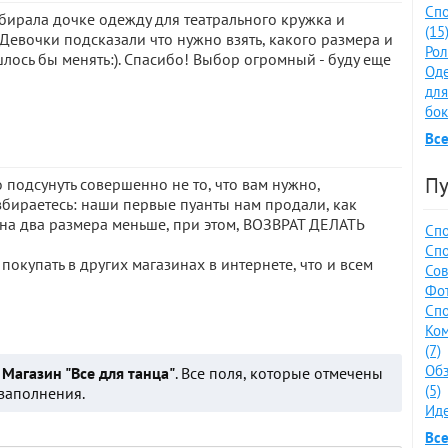
Спо
бирала дочке одежду для театрального кружка и
(15
Девочки подсказали что нужно взять, какого размера и
Рол
шлось бы менять:). Спасибо! Выбор огромный - буду еще
Оде
для
бок
Все
Пу
 подсунуть совершенно не то, что вам нужно,
азбираетесь: наши первые пуанты нам продали, как
 на два размера меньше, при этом, ВОЗВРАТ ДЕЛАТЬ
Спо
Спо
окупать в других магазинах в интернете, что и всем
Сов
Фот
Спо
Ко
(7)
Обз
о
Магазин "Все для танца"
. Все поля, которые отмечены
(5)
заполнения.
Иде
Все