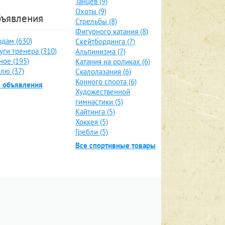
Танцев (9)
Охоты (9)
ъявления
Стрельбы (8)
Фигурного катания (8)
дам (630)
Скейтбординга (7)
уги тренера (310)
Альпинизма (7)
ное (195)
Катания на роликах (6)
лю (37)
Скалолазания (6)
Конного спорта (6)
е объявления
Художественной
гимнастики (5)
Кайтинга (5)
Хоккея (5)
Гребли (5)
Все спортивные товары