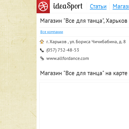
S
idea
port
Статьи
Магаз
Магазин "Все для танца", Харьков
Все компании
г. Харьков , ул. Бориса Чичибабина, д. 8
(057) 752-48-53
www.allfordance.com
Магазин "Все для танца" на карте