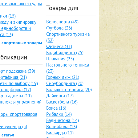
ртивные аксессуары
Товары для
)
ики (15)
Велоспорта (49)
жду и экипировку
Футбола (36)
 единоборств и
Спортивного туризма
са (13)
(32)
 спортивные товары
Фитнеса (31)
Бодибилдинга (25)
бликации
Плавания (23)
Настольного тенниса
рт подсказка (39)
(23)
ртафиша (21)
Горных лыж (21)
еты по выбору (19)
Сноубординга (20)
оподборка (17)
Большого тенниса (20)
рт гаджеты (11)
Дайвинга (17)
мплексы упражнений
Баскетбола (16)
Бокса (16)
оры спорттоваров
Рыбалки (14)
Бадминтона (14)
и уикенда (5)
Волейбола (13)
Бильярда (11)
 статьи