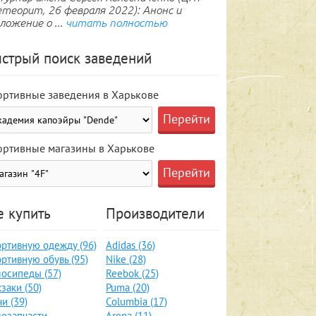
теорит, 26 февраля 2022): Анонс и
ложение о ...
читать полностью
стрый поиск заведений
ортивные заведения в Харькове
ортивные магазины в Харькове
е купить
Производители
ртивную одежду (96)
Adidas (36)
ртивную обувь (95)
Nike (28)
осипеды (57)
Reebok (25)
заки (50)
Puma (20)
и (39)
Columbia (17)
озапчасти,
Arena (11)