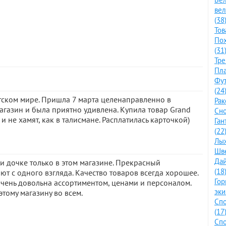
ве
(38
Тов
По
(31
Тре
Пла
Фут
(24
етском мире. Пришла 7 марта целенаправленно в
Рак
магазин и была приятно удивлена. Купила товар Grand
Сно
 не хамят, как в талисмане. Расплатилась карточкой)
Ган
(22
Лыж
Шве
Дай
 и дочке только в этом магазине. Прекрасный
(18
т с одного взгляда. Качество товаров всегда хорошее.
Го
очень довольна ассортиментом, ценами и персоналом.
эки
тому магазину во всем.
Спо
(17
Спо