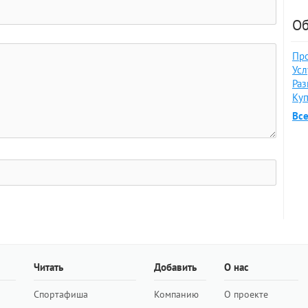
Об
Про
Усл
Раз
Куп
Вс
Читать
Добавить
О нас
Спортафиша
Компанию
О проекте