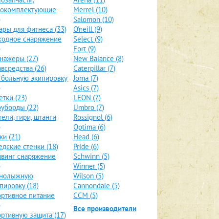
локомплектующие
Merrel (10)
)
Salomon (10)
ары для фитнеса (33)
O'neill (9)
ходное снаряжение
Select (9)
)
Fort (9)
нажеры (27)
New Balance (8)
всредства (26)
Caterpillar (7)
больную экипировку
Joma (7)
)
Asics (7)
етки (23)
LEON (7)
уборды (22)
Umbro (7)
тели, гири, штанги
Rossignol (6)
)
Optima (6)
и (21)
Head (6)
дские стенки (18)
Pride (6)
винг снаряжение
Schwinn (5)
)
Winner (5)
рнолыжную
Wilson (5)
пировку (18)
Cannondale (5)
ртивное питание
CCM (5)
)
Все производители
ртивную защита (17)