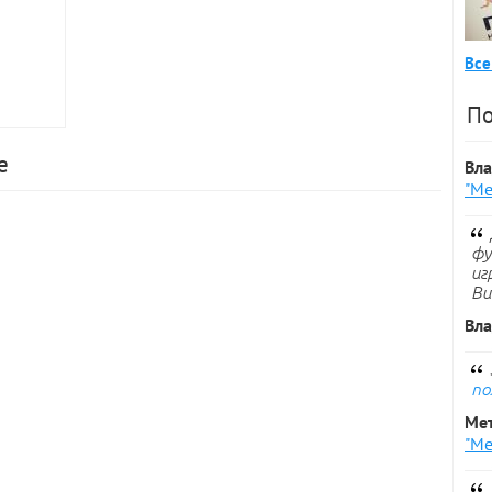
Все
По
е
Вл
"Ме
фу
иг
Ви
Вл
по
Ме
"Ме