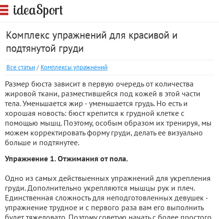
S
idea
port
Комплекс упражнений для красивой и
подтянутой груди
Все статьи
/
Комплексы упражнений
Размер бюста зависит в первую очередь от количества
жировой ткани, разместившейся под кожей в этой части
тела. Уменьшается жир - уменьшается грудь. Но есть и
хорошая новость: бюст крепится к грудной клетке с
помощью мышц. Поэтому, особым образом их тренируя, мы
можем корректировать форму груди, делать ее визуально
больше и подтянутее.
Упражнение 1. Отжимания от пола.
Одно из самых действыенных упражнений для укрепления
груди. Дополнительно укрепляются мышцы рук и плеч.
Единственная сложность для неподготовленных девушек -
упражнение трудное и с первого раза вам его выполнить
будет тяжеловато. Поэтому советую начать с более простого