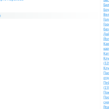
Бил
Боу
Вел
я
Гол
Го
баз
Дай
Йог
Кар
кар
Кат
Клу
(32
Клу
Пар
отд
Пе
(15
Пок
Про
сна
Ре