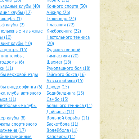
ьярдные клубы (40)
Конного спорта (30)
линг клубы (12)
Айкидо (26)
оклубы (1)
Тхэквондо (24)
ьф клубы (2)
Плавания (22)
рнолыжные и лыжные
Кикбоксинга (22)
ы (10)
Настольного тенниса
винг клубы (10)
(20)
а центры (15)
Художественной
тинг клубы,
гимнастики (20)
тодромы (6)
Шахмат (18)
ки (11)
Рукопашного боя (18)
бы верховой езды
Тайского бокса (16)
)
Аквааэробики (15)
бы виндсерфинга (6)
Дзюдо (15)
ки, клубы активного
Бодибилдинга (15)
ыха (11)
Самбо (13)
йнтбольные клубы
Большого тенниса (11)
)
Дайвинга (11)
ер клубы (8)
Вольной борьбы (11)
каты спортивного
Баскетбола (11)
ряжения (17)
Волейбола (11)
абилитационные
Капоэйры (11)