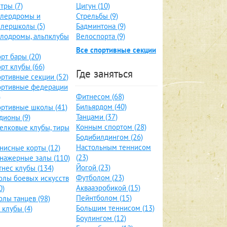
тры (7)
Цигун (10)
ллердромы и
Стрельбы (9)
лершколы (5)
Бадминтона (9)
лодромы, альпклубы
Велоспорта (9)
Все спортивные секции
рт бары (20)
рт клубы (66)
Где заняться
ртивные секции (52)
ортивные федерации
Фитнесом (68)
)
Бильярдом (40)
ртивные школы (41)
Танцами (37)
дионы (9)
Конным спортом (28)
елковые клубы, тиры
Бодибилдингом (26)
Настольным теннисом
нисные корты (12)
(23)
нажерные залы (110)
Йогой (23)
нес клубы (134)
Футболом (23)
лы боевых искусств
Аквааэробикой (15)
0)
Пейнтболом (15)
лы танцев (98)
Большим теннисом (13)
 клубы (4)
Боулингом (12)