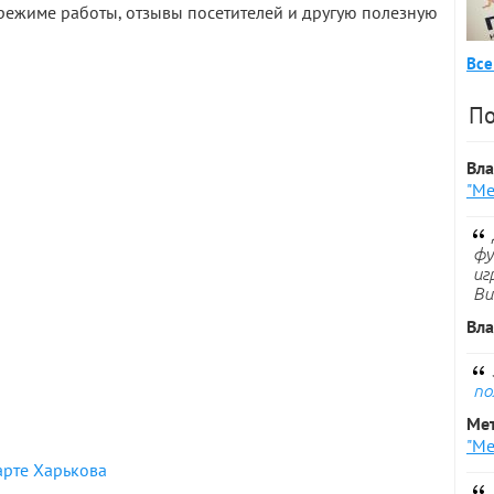
режиме работы, отзывы посетителей и другую полезную
Все
По
Вл
"Ме
фу
иг
Ви
Вл
по
Ме
"Ме
арте Харькова