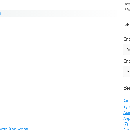
Ме
По
я
Бы
Сп
Сп
Ви
Авт
кур
Акв
Аэр
(7)
арте Харькова
Бас