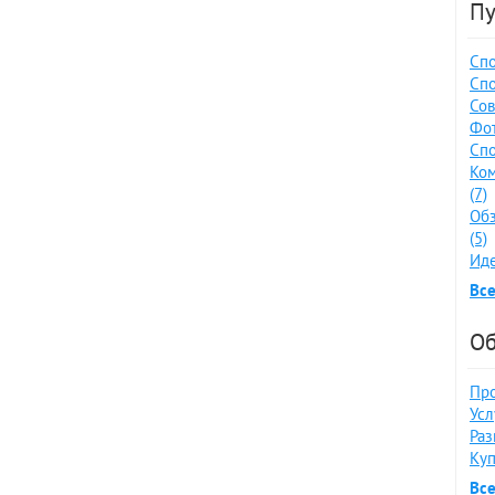
Пу
Спо
Спо
Сов
Фот
Спо
Ко
(7)
Обз
(5)
Иде
Все
Об
Про
Усл
Раз
Куп
Вс