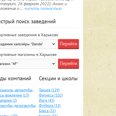
теорит, 26 февраля 2022): Анонс и
ложение о ...
читать полностью
стрый поиск заведений
ортивные заведения в Харькове
ортивные магазины в Харькове
ды компаний
Секции и школы
ошколы, автоклубы,
Танцев (129)
сы вождения (13)
Фитнеса (102)
апарки (2)
Йоги (45)
оклубы, дельтаклубы
Футбола (32)
Бокса (31)
сейны (20)
Карате (31)