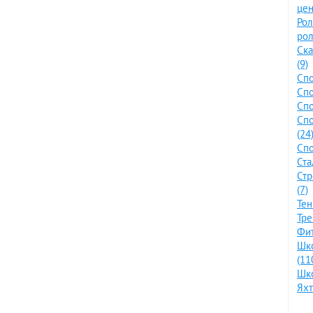
цен
Ро
рол
Ска
(9)
Спо
Спо
Спо
Сп
(24
Спо
Ста
Стр
(7)
Тен
Тре
Фит
Шко
(11
Шко
Яхт