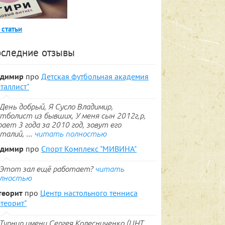
 статьи
следние отзывы
адимир
про
Детская футбольная академия
таллист"
День добрый, Я Сусло Владимир,
тболист из бывших, У меня сын 2012г,р,
рает 3 года за 2010 год, зовут его
талий, ...
читать полностью
адимир
про
Спорт Комплекс "МИВИНА"
Этот зал ещё работает?
читать
лностью
теорит
про
Центр настольного тенниса
теорит"
Турнир имени Сергея Колесниченко (ЦНТ