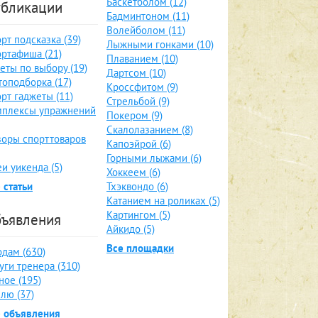
Баскетболом (12)
бликации
Бадминтоном (11)
Волейболом (11)
рт подсказка (39)
Лыжными гонками (10)
ртафиша (21)
Плаванием (10)
еты по выбору (19)
Дартсом (10)
оподборка (17)
Кроссфитом (9)
рт гаджеты (11)
Стрельбой (9)
мплексы упражнений
Покером (9)
Скалолазанием (8)
оры спорттоваров
Капоэйрой (6)
Горными лыжами (6)
и уикенда (5)
Хоккеем (6)
 статьи
Тхэквондо (6)
Катанием на роликах (5)
Картингом (5)
ъявления
Айкидо (5)
Все площадки
дам (630)
уги тренера (310)
ное (195)
лю (37)
е объявления