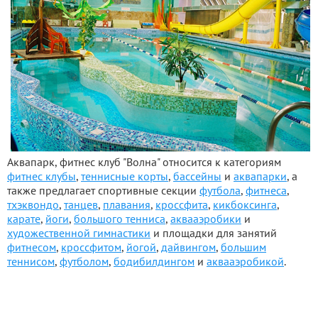
Аквапарк, фитнес клуб "Волна" относится к категориям
фитнес клубы
,
теннисные корты
,
бассейны
и
аквапарки
, а
также предлагает спортивные секции
футбола
,
фитнеса
,
тхэквондо
,
танцев
,
плавания
,
кроссфита
,
кикбоксинга
,
карате
,
йоги
,
большого тенниса
,
аквааэробики
и
художественной гимнастики
и площадки для занятий
фитнесом
,
кроссфитом
,
йогой
,
дайвингом
,
большим
теннисом
,
футболом
,
бодибилдингом
и
аквааэробикой
.