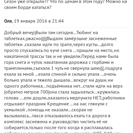
Сезон уже открыли?? Что по ценам в этом году? Можно на
своем борде кататься?
Оля
, 19 января 2016 в 21:44
Добрый вечер)Были там сегодня...Тюбинг на
таблетках,ужасно(((((Выдали замёрзшие заснеженные
таблетки ,сказали идти по трапе,через кусты...долго
просто спускались по куче снега ...пришли на место,но
накатанной трассы так и не увидели.Перед нами была
гора снега и чуток накатанная дорожка с горбами и
трамплинами,съехала 1 чуть не свернула шею(((,подруга
ехала за мной ...ехала спиной и сильно упала ...очень
больно упала и тяжело дышала...вокруг ни души,ни
одного работника...подъёмника нет...стали идти на верх
(обратно метров 700)она стала задыхаться...кружилась
голова ....ели дошли,оказалось медпункта НЕТ,работники
отдыхают праздник Крещение ...на нас глянули с
ухмылкой ,помощь не оказали...скорая не
вызывалась...такси отказывалось ехать т.к дорога в
комплекс заснежена и руководство чистить её не
собирается,только после того когда я расплакалась