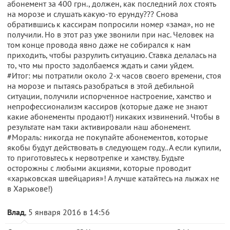
абонемент за 400 грн., должен, как последний лох стоять
на морозе и слушать какую-то ерунду??? Снова
обратившись к кассирам попросили номер «зама», но не
получили. Но в этот раз уже звонили при нас. Человек на
том конце провода явно даже не собирался к нам
приходить, чтобы разрулить ситуацию. Ставка делалась на
то, что мы просто задолбаемся ждать и сами уйдем.
#Итог: мы потратили около 2-х часов своего времени, стоя
на морозе и пытаясь разобраться в этой дебильной
ситуации, получили испорченное настроение, хамство и
непрофессионализм кассиров (которые даже не знают
какие абонементы продают!) никаких извинений. Чтобы в
результате нам таки активировали наш абонемент.
#Мораль: никогда не покупайте абонементов, которые
якобы будут действовать в следующем году.. А если купили,
то приготовьтесь к нервотрепке и хамству. Будьте
осторожны с любыми акциями, которые проводит
«харьковская швейцария»! А лучше катайтесь на лыжах не
в Харькове!)
Влад
, 5 января 2016 в 14:56