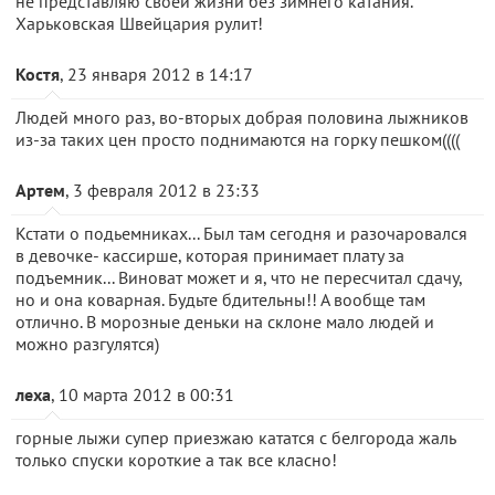
не представляю своей жизни без зимнего катания.
Харьковская Швейцария рулит!
Костя
, 23 января 2012 в 14:17
Людей много раз, во-вторых добрая половина лыжников
из-за таких цен просто поднимаются на горку пешком((((
Артем
, 3 февраля 2012 в 23:33
Кстати о подьемниках... Был там сегодня и разочаровался
в девочке- кассирше, которая принимает плату за
подъемник... Виноват может и я, что не пересчитал сдачу,
но и она коварная. Будьте бдительны!! А вообще там
отлично. В морозные деньки на склоне мало людей и
можно разгулятся)
леха
, 10 марта 2012 в 00:31
горные лыжи супер приезжаю кататся с белгорода жаль
только спуски короткие а так все класно!