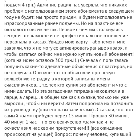
подъем 4 грн.). Администрация нас уверяла, что никаких
проблем с использованием этого абонемента в следующем
году не будет: мы просто придем, и будем использовать не
израсходованные ранее подъемы. Но на практике все
оказалось совсем не так. Первое с чем мы столкнулись
сегодня это хамское и не профессиональное отношение
персонала в кассах. Увидев мою карту – абонемент мне
заявили, что я не могу ее активировать раньше января, и
чтобы кататься сейчас мне нужно купить новый абонемент!
(хотя на моем осталось 300 грн.!!!) Сначала я попыталась
получить какие-то адекватные объяснения от кассиров, но
не получила. Они мне что-то объясняли про некую
волшебную тетрадку, в которой записаны имена
счастливчиков…, т.е, тех кто купил это абонемент и что с
ними делать. Но эта загадочная тетрадка находится я в
ларце, а ларец… в общем все как в сказке, только мы уже
выросли , чтобы им верить! Затем попросила их позвонить
их руководству (они его называли «зам») . Сказали, что этот
самый «зам» прибудет через 15 минут. Прошло 30 минут,
40 минут, 1 час – но его величество «зам» так и не
осчастливил нас своим присутствием!!! (все ожидание
происходит на улице!) Вопрос: почему человек, купивший