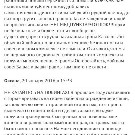
работники поняли серьёзность и помогли КОЕ-КАК нам
вызвать машину.В неотложку добрались
самостоятельно,диагноз сильный ушиб грудной клетки, до
сих пор трусит ...очень страшно. Такое заведение и такой
непрофессионализм .НЕТ МЕДПУНКТА!ЭТО ШОК!!!Горки
не безопасные и более того их вообще не
существует,просто крутая накатанная тропа.Казалось бы
обычный тюбинг,но вот жаль о технике безопасности и
совести в этом комплексе не слышали. Оказалось,что мы
не первые,кто не доволен тюбингом этого комплекса и
получил множественные травмы.Остерегайтесь,мой вам
совет.За вас и ваши травмы там никто не ответит.
Оксана
, 20 января 2016 в 15:33
НЕ КАТАЙТЕСЬ НА ТЮБИНГАХ! В прошлом году скатившись
с горы - врезалась на своем тюбе в их ограждение из шин,
так как несло меня с приличной скоростью, то я просто
вылетела со своего тюба и сделав сальто в воздухе
получила травму шею. Смещенных два позвонка мне
конечно вправил знакомый костоправ, но травма могла
быть намного опаснее. На мое негодование по поводу
этого дебильного ограждения из шин, работники пожали