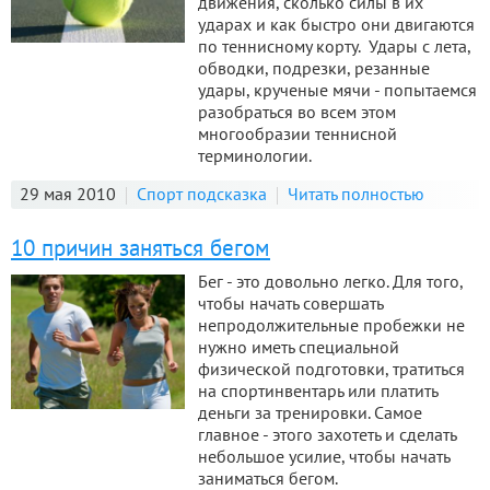
движения, сколько силы в их
ударах и как быстро они двигаются
по теннисному корту. Удары с лета,
обводки, подрезки, резанные
удары, крученые мячи - попытаемся
разобраться во всем этом
многообразии теннисной
терминологии.
29 мая 2010
Спорт подсказка
Читать полностью
10 причин заняться бегом
Бег - это довольно легко. Для того,
чтобы начать совершать
непродолжительные пробежки не
нужно иметь специальной
физической подготовки, тратиться
на спортинвентарь или платить
деньги за тренировки. Самое
главное - этого захотеть и сделать
небольшое усилие, чтобы начать
заниматься бегом.