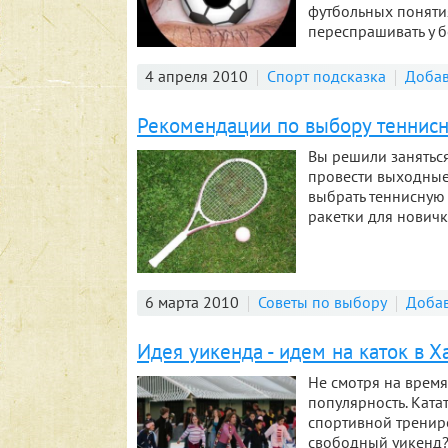
футбольных понятия
переспрашивать у бо
4 апреля 2010
Спорт подсказка
Добав
Рекомендации по выбору теннисн
Вы решили занятьс
провести выходные 
выбрать теннисную 
ракетки для нович
6 марта 2010
Советы по выбору
Добав
Идея уикенда - идем на каток в Х
Не смотря на время
популярность. Ката
спортивной трениро
свободный уикенд?!