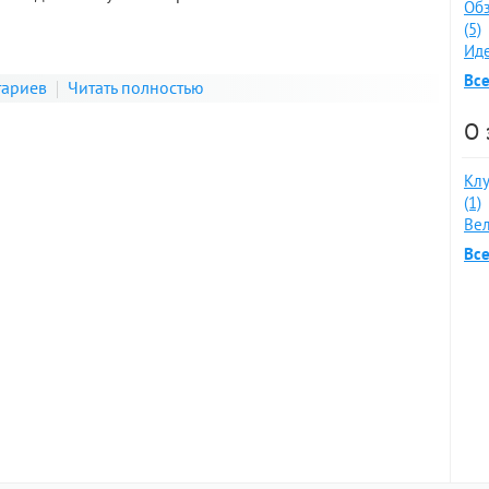
Обз
(5)
Иде
Все
тариев
Читать полностью
О 
Клу
(1)
Вел
Все