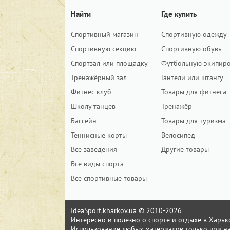
Найти
Где купить
Спортивный магазин
Спортивную одежду
Спортивную секцию
Спортивную обувь
Спортзал или площадку
Футбольную экипир
Тренажёрный зал
Гантели или штангу
Фитнес клуб
Товары для фитнеса
Школу танцев
Тренажёр
Бассейн
Товары для туризма
Теннисные корты
Велосипед
Все заведения
Другие товары
Все виды спорта
Все спортивные товары
IdeaSport.kharkov.ua © 2010-2026
Интересно и полезно о спорте и отдыхе в Харьк
Использование любых материалов только при на