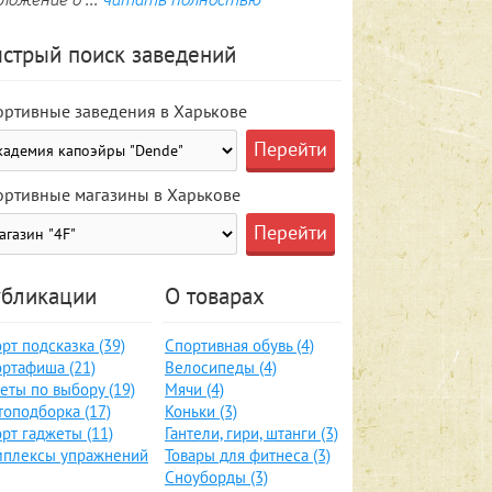
стрый поиск заведений
ортивные заведения в Харькове
ортивные магазины в Харькове
бликации
О товарах
рт подсказка (39)
Спортивная обувь (4)
ртафиша (21)
Велосипеды (4)
еты по выбору (19)
Мячи (4)
оподборка (17)
Коньки (3)
рт гаджеты (11)
Гантели, гири, штанги (3)
мплексы упражнений
Товары для фитнеса (3)
Сноуборды (3)