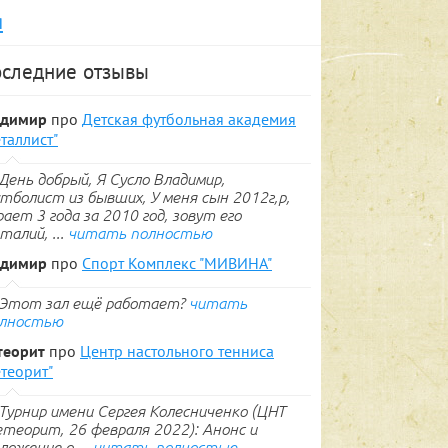
я
следние отзывы
адимир
про
Детская футбольная академия
таллист"
День добрый, Я Сусло Владимир,
тболист из бывших, У меня сын 2012г,р,
рает 3 года за 2010 год, зовут его
талий, ...
читать полностью
адимир
про
Спорт Комплекс "МИВИНА"
Этот зал ещё работает?
читать
лностью
теорит
про
Центр настольного тенниса
теорит"
Турнир имени Сергея Колесниченко (ЦНТ
теорит, 26 февраля 2022): Анонс и
ложение о ...
читать полностью