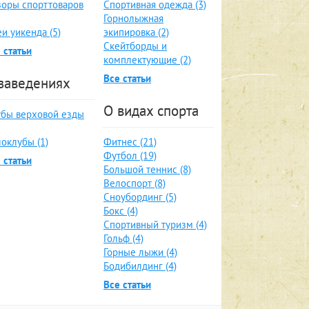
оры спорттоваров
Спортивная одежда (3)
Горнолыжная
и уикенда (5)
экипировка (2)
Скейтборды и
 статьи
комплектующие (2)
Все статьи
заведениях
О видах спорта
бы верховой езды
оклубы (1)
Фитнес (21)
Футбол (19)
 статьи
Большой теннис (8)
Велоспорт (8)
Сноубординг (5)
Бокс (4)
Спортивный туризм (4)
Гольф (4)
Горные лыжи (4)
Бодибилдинг (4)
Все статьи