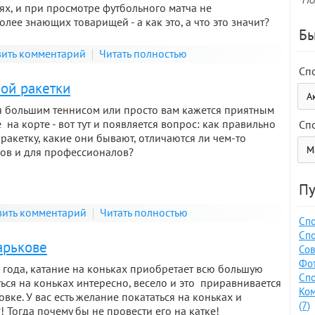
х, и при просмотре футбольного матча не
лее знающих товарищей - а как это, а что это значит?
Бы
ить комментарий
Читать полностью
Сп
ой ракетки
я большим теннисом или просто вам кажется приятным
на корте - вот тут и появляется вопрос: как правильно
Сп
ракетку, какие они бывают, отличаются ли чем-то
ков и для профессионалов?
Пу
ить комментарий
Читать полностью
Спо
Спо
арькове
Сов
Фот
 года, катание на коньках приобретает всю большую
Спо
ться на коньках интересно, весело и это приравнивается
Ко
вке. У вас есть желание покататься на коньках и
(7)
 Тогда почему бы не провести его на катке!