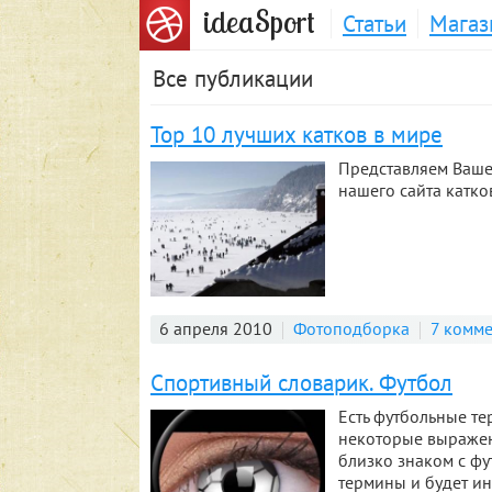
S
idea
port
Статьи
Магаз
Все публикации
Тор 10 лучших катков в мире
Представляем Ваше
нашего сайта катко
6 апреля 2010
Фотоподборка
7 комм
Спортивный словарик. Футбол
Есть футбольные т
некоторые выражен
близко знаком с ф
термины и будет ин