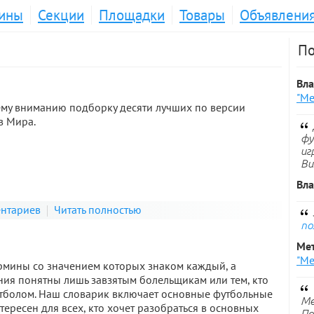
ины
Секции
Площадки
Товары
Объявлени
По
Вл
"Ме
му вниманию подборку десяти лучших по версии
в Мира.
фу
иг
Ви
Вл
ентариев
Читать полностью
по
Ме
"Ме
ермины со значением которых знаком каждый, а
ия понятны лишь завзятым болельщикам или тем, кто
утболом. Наш словарик включает основные футбольные
Ме
тересен для всех, кто хочет разобраться в основных
По