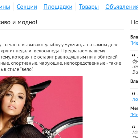
ины
Секции
Площадки
Товары
Объявлени
сиво и модно!
По
Вл
"Ме
то часто вызывают улыбку у мужчин, а на самом деле -
а крутит педали велосипеда. Предлагаем вашему
ему, которая не оставит равнодушным ни любителей
фу
ьные, спортивные, чарующие, непосредственные - такие
иг
в стиле "вело".
Ви
Вл
по
Ме
"Ме
Ме
По