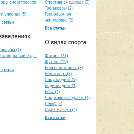
оры спорттоваров
Спортивная одежда (3)
Тренажеры (2)
и уикенда (5)
Горнолыжная
экипировка (2)
 статьи
Все статьи
заведениях
О видах спорта
оклубы (1)
бы верховой езды
Фитнес (21)
Футбол (19)
Большой теннис (8)
 статьи
Велоспорт (8)
Сноубординг (5)
Бодибилдинг (4)
Бокс (4)
Спортивный туризм (4)
Гольф (4)
Горные лыжи (4)
Все статьи