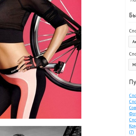
Бы
Сп
Сп
Пу
Спо
Спо
Сов
Фот
Спо
Ко
(7)