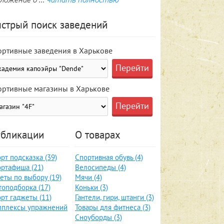
стрый поиск заведений
ортивные заведения в Харькове
ортивные магазины в Харькове
бликации
О товарах
рт подсказка (39)
Спортивная обувь (4)
ртафиша (21)
Велосипеды (4)
еты по выбору (19)
Мячи (4)
оподборка (17)
Коньки (3)
рт гаджеты (11)
Гантели, гири, штанги (3)
мплексы упражнений
Товары для фитнеса (3)
Сноуборды (3)