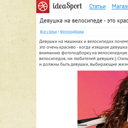
S
idea
port
Статьи
Магаз
Девушка на велосипеде - это кра
Все статьи
/
Фотоподборка
Девушки на машинах и велосипедах почему-
это очень красиво - когда изящная девушк
вниманию фотоподборку на велосипедную т
велосипедов, ни любителей девушек:) Стил
и должны быть девушки, выбирающие жизнь 