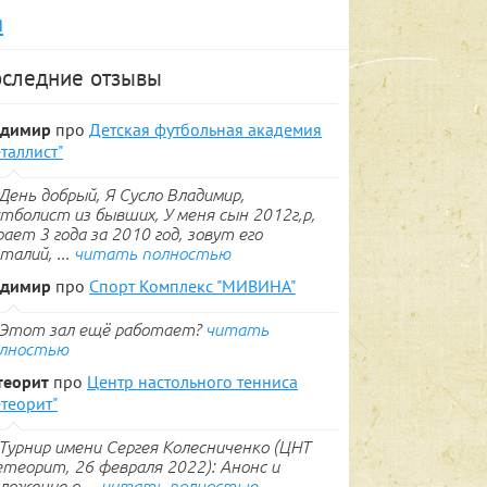
я
следние отзывы
адимир
про
Детская футбольная академия
таллист"
День добрый, Я Сусло Владимир,
тболист из бывших, У меня сын 2012г,р,
рает 3 года за 2010 год, зовут его
талий, ...
читать полностью
адимир
про
Спорт Комплекс "МИВИНА"
Этот зал ещё работает?
читать
лностью
теорит
про
Центр настольного тенниса
теорит"
Турнир имени Сергея Колесниченко (ЦНТ
теорит, 26 февраля 2022): Анонс и
ложение о ...
читать полностью