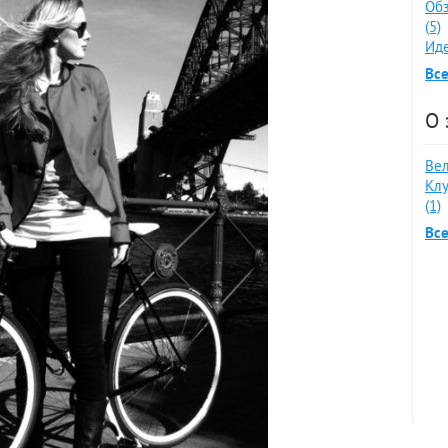
Обз
(5)
Иде
Все
О 
Вел
Клу
(1)
Все